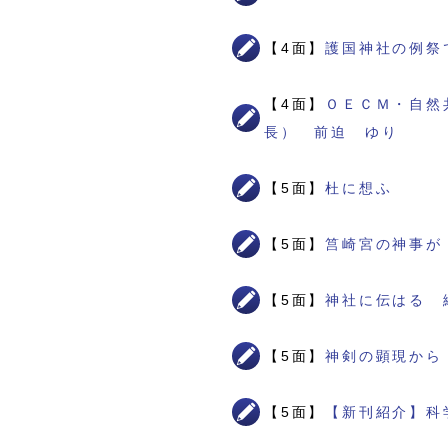
【4面】
護国神社の例祭
【4面】
ＯＥＣＭ・自然
長） 前迫 ゆり
【5面】
杜に想ふ
【5面】
筥崎宮の神事が
【5面】
神社に伝はる 
【5面】
神剣の顕現から
【5面】
【新刊紹介】科