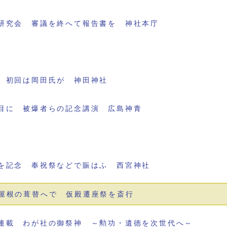
研究会 審議を終へて報告書を 神社本庁
 初回は岡田氏が 神田神社
目に 被爆者らの記念講演 広島神青
を記念 奉祝祭などで賑はふ 西宮神社
屋根の葺替へで 仮殿遷座祭を斎行
連載 わが社の御祭神 ～勲功・遺徳を次世代へ～