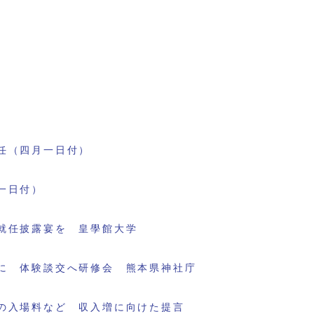
任（四月一日付）
一日付）
就任披露宴を 皇學館大学
に 体験談交へ研修会 熊本県神社庁
の入場料など 収入増に向けた提言