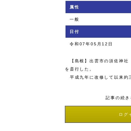
属性
一般
日付
令和07年05月12日
【島根】出雲市の須佐神社（
を斎行した。
平成九年に改修して以来約三
記事の続き
ログ