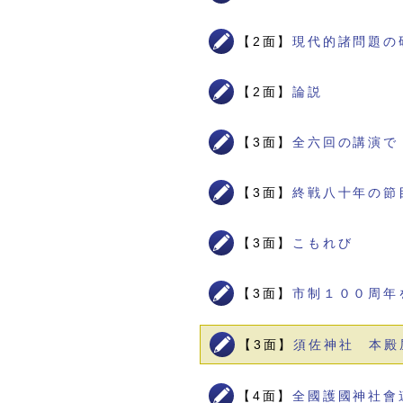
【2面】
現代的諸問題の
【2面】
論説
【3面】
全六回の講演で
【3面】
終戦八十年の節
【3面】
こもれび
【3面】
市制１００周年
【3面】
須佐神社 本殿
【4面】
全國護國神社會