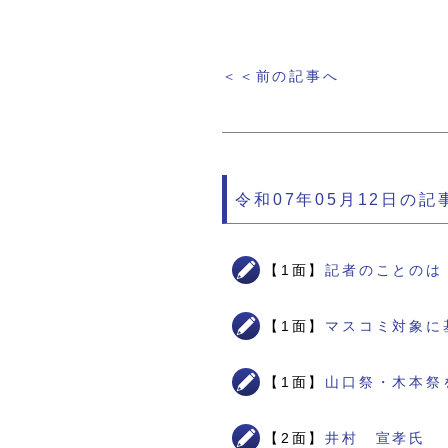
＜＜前の記事へ
令和07年05月12日の記
【1面】
記者のことのは
【1面】
マスコミ対象に
【1面】
山口祭・木本祭
【2面】
井村 宣孝氏