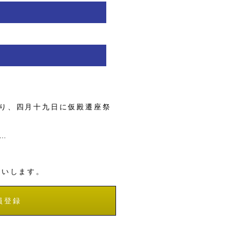
り、四月十九日に仮殿遷座祭
…
願いします。
員登録