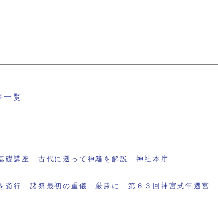
事一覧
基礎講座 古代に遡って神籬を解説 神社本庁
を斎行 諸祭最初の重儀 厳粛に 第６３回神宮式年遷宮