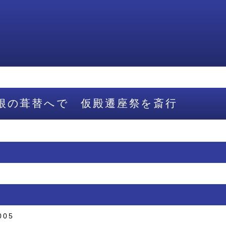
根の葺替へで 仮殿遷座祭を斎行
005