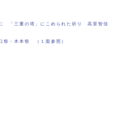
に 「三重の塔」にこめられた祈り 高里智佳
口祭・木本祭 （１面参照）