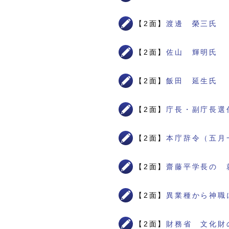
【2面】
渡邊 榮三氏
【2面】
佐山 輝明氏
【2面】
飯田 延生氏
【2面】
庁長・副庁長選
【2面】
本庁辞令（五月
【2面】
齋藤平学長の 
【2面】
異業種から神職
【2面】
財務省 文化財