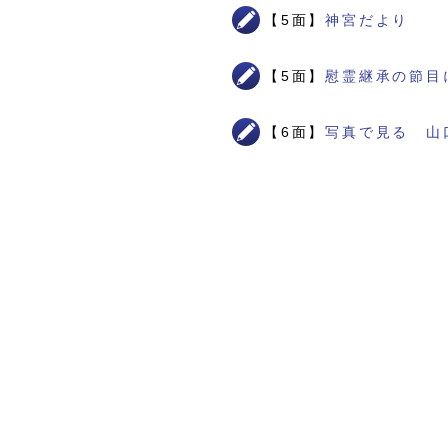
【5面】
神宮だより
【5面】
慰霊継承の節目
【6面】
写真で見る 山