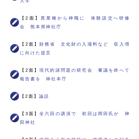
大学
【2面】
異業種から神職に 体験談交へ研修
会 熊本県神社庁
【2面】
財務省 文化財の入場料など 収入増
に向けた提言
【2面】
現代的諸問題の研究会 審議を終へて
報告書を 神社本庁
【2面】
論説
【3面】
全六回の講演で 初回は岡田氏が 神
田神社