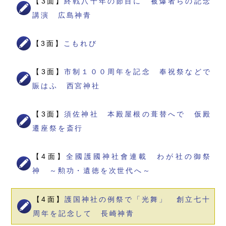
【3面】
終戦八十年の節目に 被爆者らの記念
講演 広島神青
【3面】
こもれび
【3面】
市制１００周年を記念 奉祝祭などで
賑はふ 西宮神社
【3面】
須佐神社 本殿屋根の葺替へで 仮殿
遷座祭を斎行
【4面】
全國護國神社會連載 わが社の御祭
神 ～勲功・遺徳を次世代へ～
【4面】
護国神社の例祭で「光舞」 創立七十
周年を記念して 長崎神青