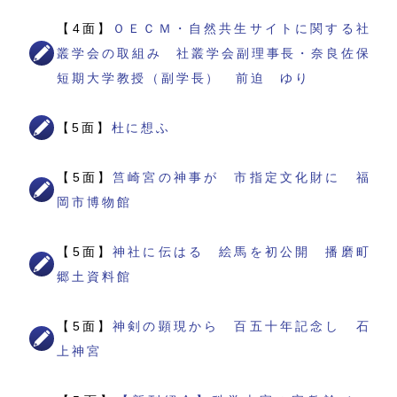
【4面】
ＯＥＣＭ・自然共生サイトに関する社
叢学会の取組み 社叢学会副理事長・奈良佐保
短期大学教授（副学長） 前迫 ゆり
【5面】
杜に想ふ
【5面】
筥崎宮の神事が 市指定文化財に 福
岡市博物館
【5面】
神社に伝はる 絵馬を初公開 播磨町
郷土資料館
【5面】
神剣の顕現から 百五十年記念し 石
上神宮