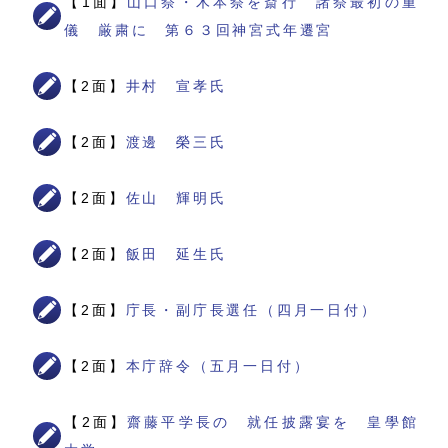
【1面】
山口祭・木本祭を斎行 諸祭最初の重
儀 厳粛に 第６３回神宮式年遷宮
【2面】
井村 宣孝氏
【2面】
渡邊 榮三氏
【2面】
佐山 輝明氏
【2面】
飯田 延生氏
【2面】
庁長・副庁長選任（四月一日付）
【2面】
本庁辞令（五月一日付）
【2面】
齋藤平学長の 就任披露宴を 皇學館