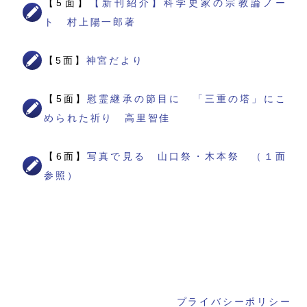
【5面】
【新刊紹介】科学史家の宗教論ノー
ト 村上陽一郎著
【5面】
神宮だより
【5面】
慰霊継承の節目に 「三重の塔」にこ
められた祈り 高里智佳
【6面】
写真で見る 山口祭・木本祭 （１面
参照）
プライバシーポリシー