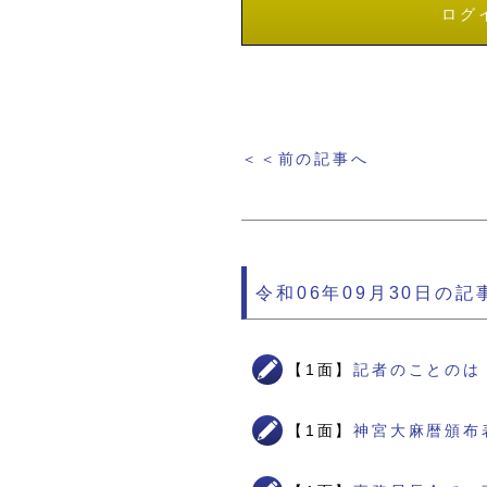
ログ
＜＜前の記事へ
令和06年09月30日の記
【1面】
記者のことのは
【1面】
神宮大麻暦頒布