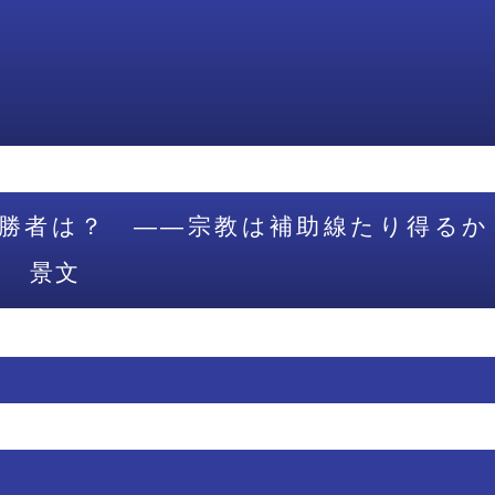
勝者は？ ――宗教は補助線たり得るか
野 景文