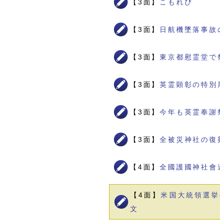
【3面】
こもれび
【3面】
日航機墜落事故
【3面】
東京都慰霊堂で
【3面】
英霊顕彰の特別
【3面】
今年も英霊奉謝
【3面】
全被災神社の復
【4面】
全國護國神社會
【4面】
米国大統領選挙
文