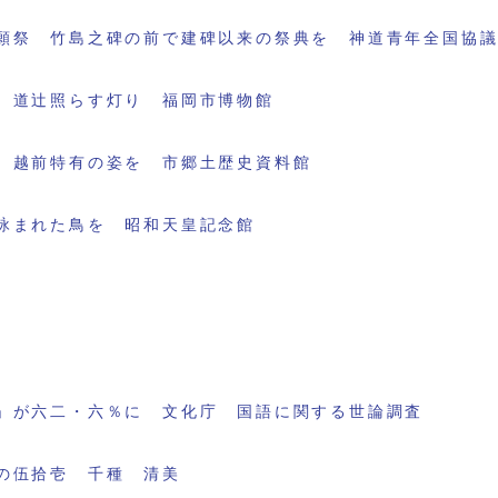
願祭 竹島之碑の前で建碑以来の祭典を 神道青年全国協
 道辻照らす灯り 福岡市博物館
 越前特有の姿を 市郷土歴史資料館
詠まれた鳥を 昭和天皇記念館
」が六二・六％に 文化庁 国語に関する世論調査
の伍拾壱 千種 清美