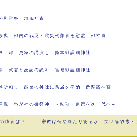
の慰霊祭 群馬神青
祭典 都内の戦災・震災殉難者を慰霊 都神青
展 郷土史家の講演も 熊本縣護國神社
祭 慰霊と感謝の誠を 宮城縣護國神社
興祈願し 能登の神社に鳥居を奉納 伊弉諾神宮
連載 わが社の御祭神 ～勲功・遺徳を次世代へ～
の勝者は？ ――宗教は補助線たり得るか 文明論攷家・