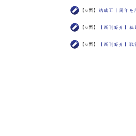
【6面】
結成五十周年を
【6面】
【新刊紹介】鵜
【6面】
【新刊紹介】戦