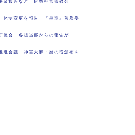
事業報告など 伊勢神宮崇敬会
 体制変更を報告 『皇室』普及委
庁長会 各担当部からの報告が
推進会議 神宮大麻・暦の増頒布を