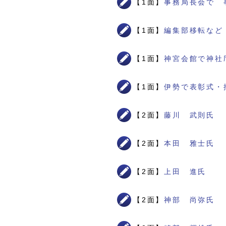
【1面】
事務局長会で 
【1面】
編集部移転など
【1面】
神宮会館で神社
【1面】
伊勢で表彰式・
【2面】
藤川 武則氏
【2面】
本田 雅士氏
【2面】
上田 進氏
【2面】
神部 尚弥氏