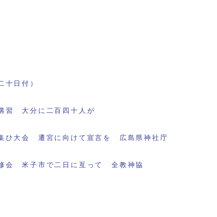
二十日付）
講習 大分に二百四十人が
集ひ大会 遷宮に向けて宣言を 広島県神社庁
修会 米子市で二日に亙って 全教神協