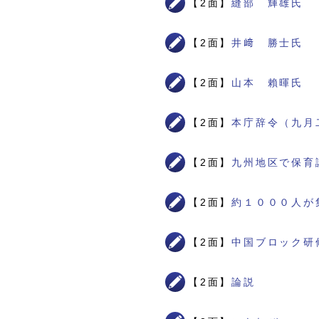
【2面】
縫部 輝雄氏
【2面】
井﨑 勝士氏
【2面】
山本 賴暉氏
【2面】
本庁辞令（九月
【2面】
九州地区で保育
【2面】
約１０００人が
【2面】
中国ブロック研
【2面】
論説