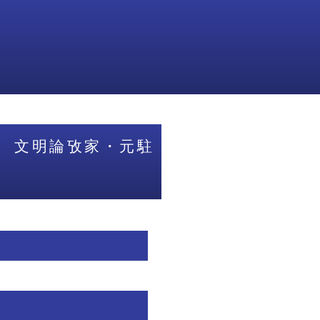
 文明論攷家・元駐