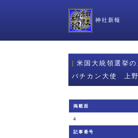
神社新報
米国大統領選挙の
バチカン大使 上
掲載面
4
記事番号