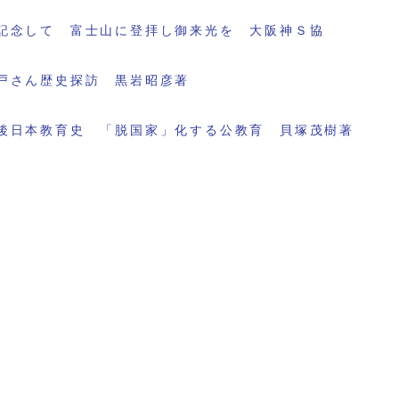
記念して 富士山に登拝し御来光を 大阪神Ｓ協
戸さん歴史探訪 黒岩昭彦著
後日本教育史 「脱国家」化する公教育 貝塚茂樹著