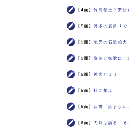
【4面】
竹島領土平安祈
【5面】
博多の夏祭りで
【5面】
地元の石造狛犬
【5面】
御製と御歌に 
【5面】
神宮だより
【5面】
杜に想ふ
【5面】
読書「読まない
【6面】
刀剣は語る そ