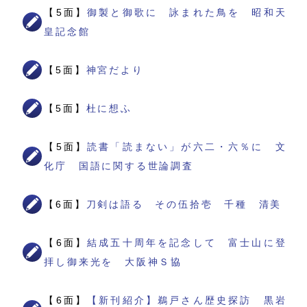
【5面】
御製と御歌に 詠まれた鳥を 昭和天
皇記念館
【5面】
神宮だより
【5面】
杜に想ふ
【5面】
読書「読まない」が六二・六％に 文
化庁 国語に関する世論調査
【6面】
刀剣は語る その伍拾壱 千種 清美
【6面】
結成五十周年を記念して 富士山に登
拝し御来光を 大阪神Ｓ協
【6面】
【新刊紹介】鵜戸さん歴史探訪 黒岩