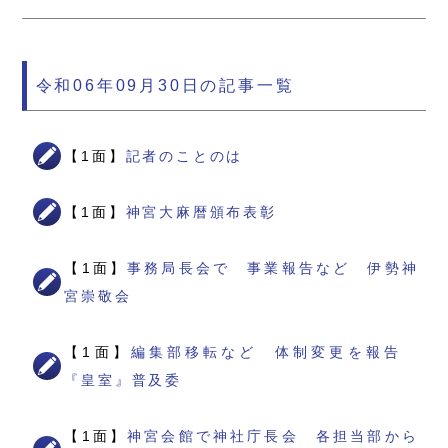
令和06年09月30日の記事一覧
【1面】
記者のことのは
【1面】
神宮大麻暦頒布表彰
【1面】
事務局長会で 事業報告など 伊勢神
宮崇敬会
【1面】
編集部移転など 体制変更を報告
『皇室』普及委
【1面】
神宮会館で神社庁長会 各担当部から