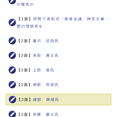
の報告が
【1面】
伊勢で表彰式・推進会議 神宮大麻・
暦の増頒布を
【2面】
藤川 武則氏
【2面】
本田 雅士氏
【2面】
上田 進氏
【2面】
神部 尚弥氏
【2面】
縫部 輝雄氏
【2面】
井﨑 勝士氏