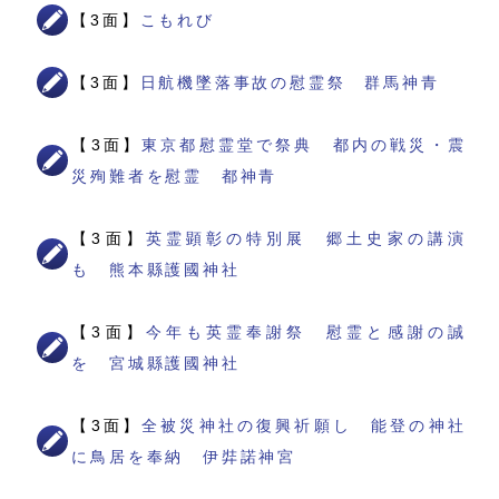
【3面】
こもれび
【3面】
日航機墜落事故の慰霊祭 群馬神青
【3面】
東京都慰霊堂で祭典 都内の戦災・震
災殉難者を慰霊 都神青
【3面】
英霊顕彰の特別展 郷土史家の講演
も 熊本縣護國神社
【3面】
今年も英霊奉謝祭 慰霊と感謝の誠
を 宮城縣護國神社
【3面】
全被災神社の復興祈願し 能登の神社
に鳥居を奉納 伊弉諾神宮