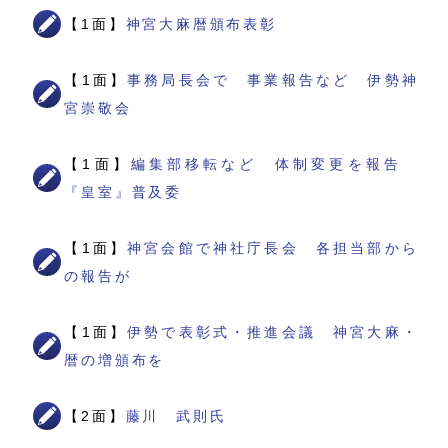
【1面】
神宮大麻暦頒布表彰
【1面】
事務局長会で 事業報告など 伊勢神
宮崇敬会
【1面】
編集部移転など 体制変更を報告
『皇室』普及委
【1面】
神宮会館で神社庁長会 各担当部から
の報告が
【1面】
伊勢で表彰式・推進会議 神宮大麻・
暦の増頒布を
【2面】
藤川 武則氏