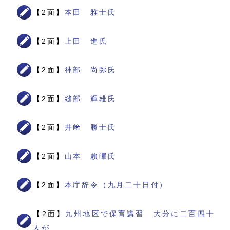
【2面】
本田 雅士氏
【2面】
上田 進氏
【2面】
神部 尚弥氏
【2面】
縫部 輝雄氏
【2面】
井﨑 勝士氏
【2面】
山本 賴暉氏
【2面】
本庁辞令（九月二十日付）
【2面】
九州地区で保育講習 大分に二百四十
人が