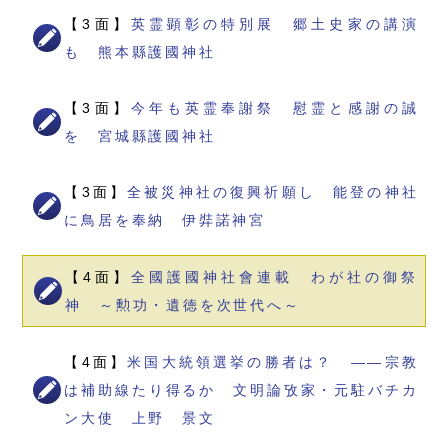
【3面】
英霊顕彰の特別展 郷土史家の講演
も 熊本縣護國神社
【3面】
今年も英霊奉謝祭 慰霊と感謝の誠
を 宮城縣護國神社
【3面】
全被災神社の復興祈願し 能登の神社
に鳥居を奉納 伊弉諾神宮
【4面】
全國護國神社會連載 わが社の御祭
神 ～勲功・遺徳を次世代へ～
【4面】
米国大統領選挙の勝者は？ ――宗教
は補助線たり得るか 文明論攷家・元駐バチカ
ン大使 上野 景文