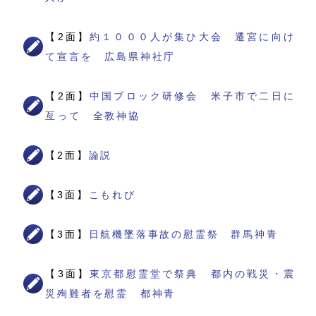
【2面】
約１０００人が集ひ大会 遷宮に向け
て宣言を 広島県神社庁
【2面】
中国ブロック研修会 米子市で二日に
亙って 全教神協
【2面】
論説
【3面】
こもれび
【3面】
日航機墜落事故の慰霊祭 群馬神青
【3面】
東京都慰霊堂で祭典 都内の戦災・震
災殉難者を慰霊 都神青