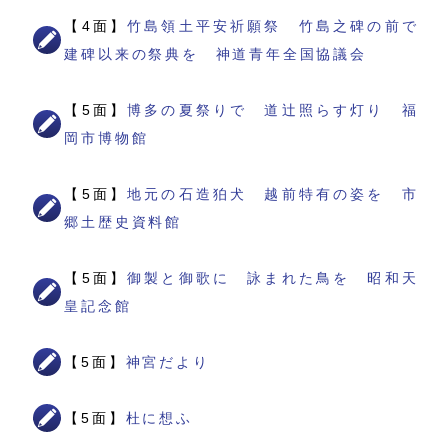
【4面】
竹島領土平安祈願祭 竹島之碑の前で
建碑以来の祭典を 神道青年全国協議会
【5面】
博多の夏祭りで 道辻照らす灯り 福
岡市博物館
【5面】
地元の石造狛犬 越前特有の姿を 市
郷土歴史資料館
【5面】
御製と御歌に 詠まれた鳥を 昭和天
皇記念館
【5面】
神宮だより
【5面】
杜に想ふ