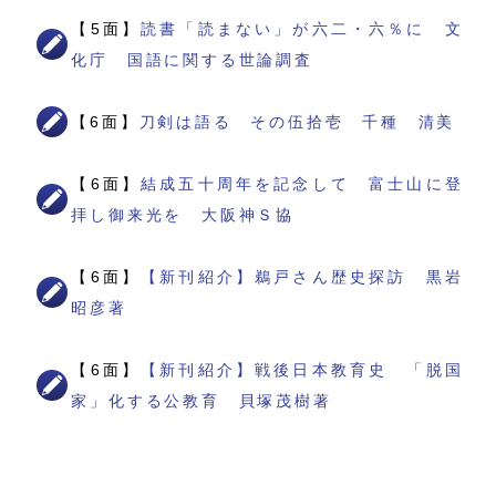
【5面】
読書「読まない」が六二・六％に 文
化庁 国語に関する世論調査
【6面】
刀剣は語る その伍拾壱 千種 清美
【6面】
結成五十周年を記念して 富士山に登
拝し御来光を 大阪神Ｓ協
【6面】
【新刊紹介】鵜戸さん歴史探訪 黒岩
昭彦著
【6面】
【新刊紹介】戦後日本教育史 「脱国
家」化する公教育 貝塚茂樹著