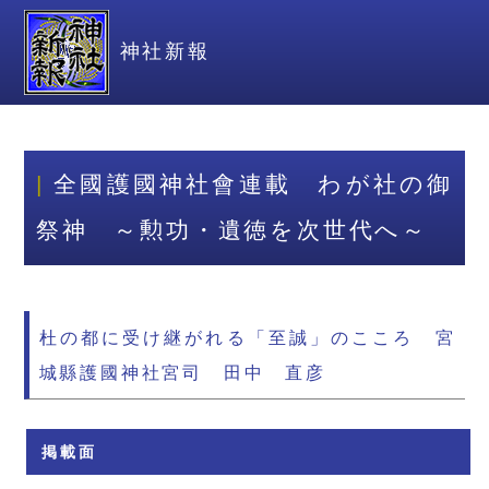
神社新報
全國護國神社會連載 わが社の御
祭神 ～勲功・遺徳を次世代へ～
杜の都に受け継がれる「至誠」のこころ 宮
城縣護國神社宮司 田中 直彦
掲載面