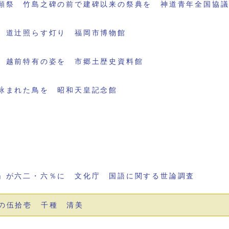
願祭 竹島之碑の前で建碑以来の祭典を 神道青年全国協
 道辻照らす灯り 福岡市博物館
 越前特有の姿を 市郷土歴史資料館
詠まれた鳥を 昭和天皇記念館
」が六二・六％に 文化庁 国語に関する世論調査
の伍拾壱 千種 清美