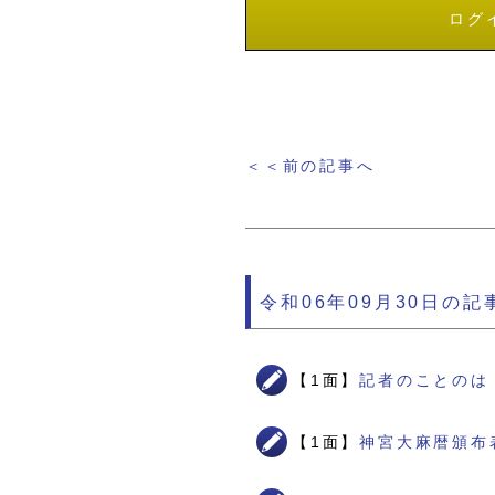
ログ
＜＜前の記事へ
令和06年09月30日の記
【1面】
記者のことのは
【1面】
神宮大麻暦頒布