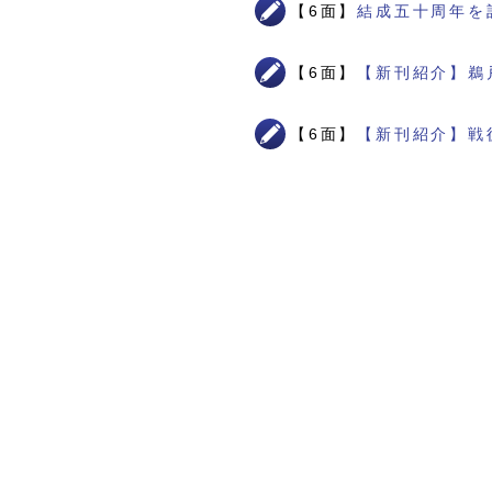
【6面】
結成五十周年を
【6面】
【新刊紹介】鵜
【6面】
【新刊紹介】戦