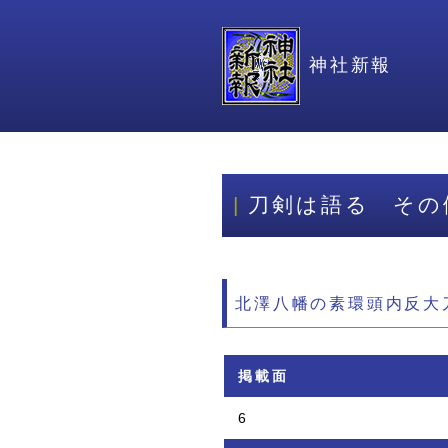
神社新報
刀剣は語る その
北澤八幡の素環頭内反大
掲載面
6