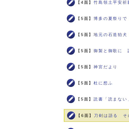
【4面】
竹島領土平安祈
【5面】
博多の夏祭りで
【5面】
地元の石造狛犬
【5面】
御製と御歌に 
【5面】
神宮だより
【5面】
杜に想ふ
【5面】
読書「読まない
【6面】
刀剣は語る そ