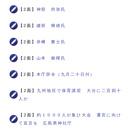
【2面】
神部 尚弥氏
【2面】
縫部 輝雄氏
【2面】
井﨑 勝士氏
【2面】
山本 賴暉氏
【2面】
本庁辞令（九月二十日付）
【2面】
九州地区で保育講習 大分に二百四十
人が
【2面】
約１０００人が集ひ大会 遷宮に向け
て宣言を 広島県神社庁