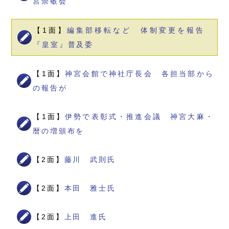
宮崇敬会
【1面】
編集部移転など 体制変更を報告
『皇室』普及委
【1面】
神宮会館で神社庁長会 各担当部から
の報告が
【1面】
伊勢で表彰式・推進会議 神宮大麻・
暦の増頒布を
【2面】
藤川 武則氏
【2面】
本田 雅士氏
【2面】
上田 進氏