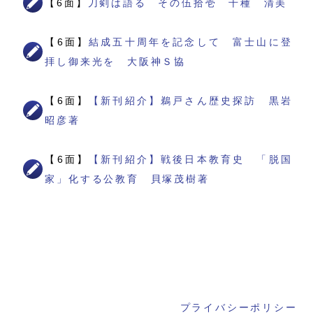
【6面】
刀剣は語る その伍拾壱 千種 清美
【6面】
結成五十周年を記念して 富士山に登
拝し御来光を 大阪神Ｓ協
【6面】
【新刊紹介】鵜戸さん歴史探訪 黒岩
昭彦著
【6面】
【新刊紹介】戦後日本教育史 「脱国
家」化する公教育 貝塚茂樹著
プライバシーポリシー