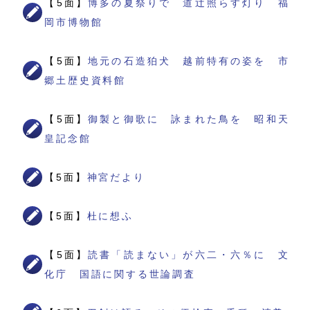
【5面】
博多の夏祭りで 道辻照らす灯り 福
岡市博物館
【5面】
地元の石造狛犬 越前特有の姿を 市
郷土歴史資料館
【5面】
御製と御歌に 詠まれた鳥を 昭和天
皇記念館
【5面】
神宮だより
【5面】
杜に想ふ
【5面】
読書「読まない」が六二・六％に 文
化庁 国語に関する世論調査