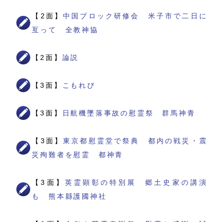
【2面】
中国ブロック研修会 米子市で二日に
亙って 全教神協
【2面】
論説
【3面】
こもれび
【3面】
日航機墜落事故の慰霊祭 群馬神青
【3面】
東京都慰霊堂で祭典 都内の戦災・震
災殉難者を慰霊 都神青
【3面】
英霊顕彰の特別展 郷土史家の講演
も 熊本縣護國神社