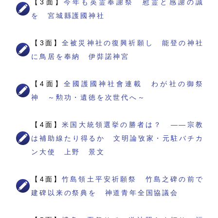
【3面】
今年も英霊奉謝祭 慰霊と感謝の誠
を 宮城縣護國神社
【3面】
全被災神社の復興祈願し 能登の神社
に鳥居を奉納 伊弉諾神宮
【4面】
全國護國神社會連載 わが社の御祭
神 ～勲功・遺徳を次世代へ～
【4面】
米国大統領選挙の勝者は？ ――宗教
は補助線たり得るか 文明論攷家・元駐バチカ
ン大使 上野 景文
【4面】
竹島領土平安祈願祭 竹島之碑の前で
建碑以来の祭典を 神道青年全国協議会