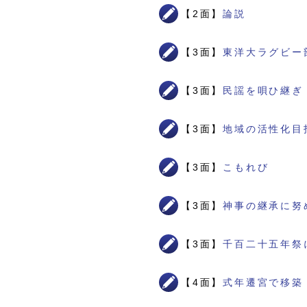
【2面】
論説
【3面】
東洋大ラグビー
【3面】
民謡を唄ひ継ぎ
【3面】
地域の活性化目
【3面】
こもれび
【3面】
神事の継承に努
【3面】
千百二十五年祭
【4面】
式年遷宮で移築