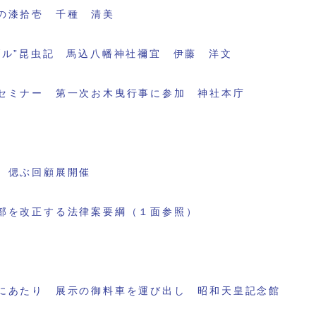
の漆拾壱 千種 清美
ブル”昆虫記 馬込八幡神社禰宜 伊藤 洋文
セミナー 第一次お木曳行事に参加 神社本庁
 偲ぶ回顧展開催
部を改正する法律案要綱（１面参照）
にあたり 展示の御料車を運び出し 昭和天皇記念館