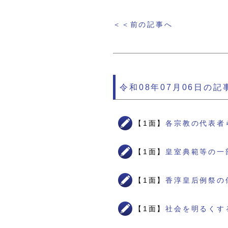
＜＜前の記事へ
令和08年07月06日の記
【1面】
各宗教の代表者
【1面】
皇室典範等の一
【1面】
香淳皇后例祭の
【1面】
社会を明るくす