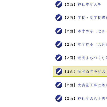
【2面】
神社本庁人事
【2面】
庁長・副庁長選
【2面】
本庁辞令（七月
【2面】
本庁辞令（六月
【2面】
観光まちづくり
【2面】
昭和百年を記念
【2面】
大講堂工事に際
【2面】
神社庁の八十周