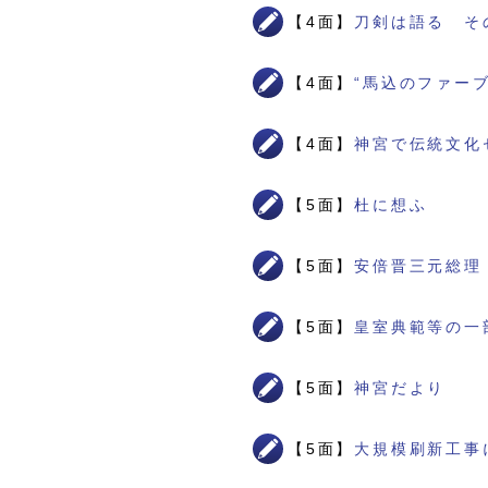
【4面】
刀剣は語る そ
【4面】
“馬込のファー
【4面】
神宮で伝統文化
【5面】
杜に想ふ
【5面】
安倍晋三元総理
【5面】
皇室典範等の一
【5面】
神宮だより
【5面】
大規模刷新工事