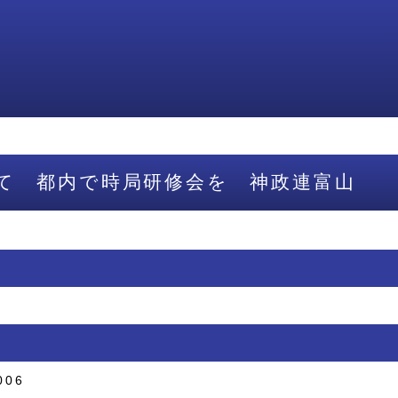
て 都内で時局研修会を 神政連富山
006