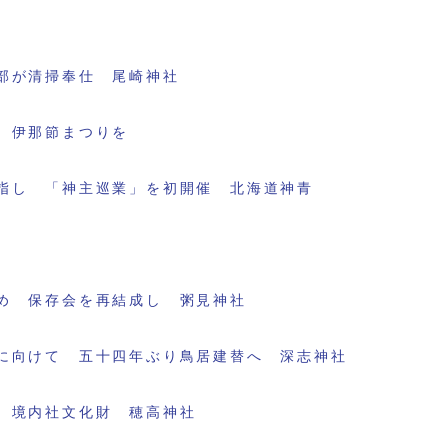
部が清掃奉仕 尾崎神社
 伊那節まつりを
指し 「神主巡業」を初開催 北海道神青
め 保存会を再結成し 粥見神社
に向けて 五十四年ぶり鳥居建替へ 深志神社
 境内社文化財 穂高神社