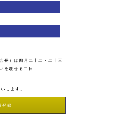
会長）は四月二十二・二十三
いを馳せる二日…
願いします。
員登録