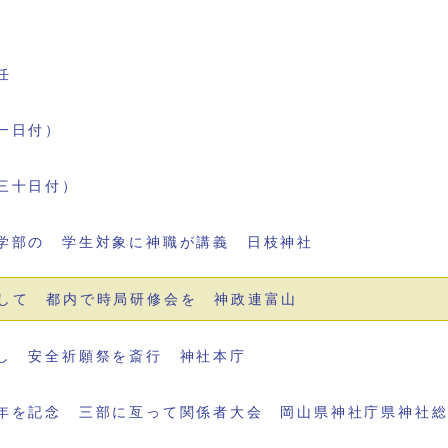
任
一日付）
三十日付）
学部の 学生対象に神職が講義 日枝神社
して 都内で時局研修会を 神政連富山
し 安全祈願祭を斎行 神社本庁
年を記念 三部に亙って関係者大会 岡山県神社庁県神社