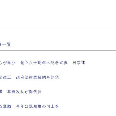
事一覧
らが集ひ 創立八十周年の記念式典 日宗連
部改正 政府法律案要綱を諒承
儀 掌典次長が御代拝
る運動 今年は認知度の向上を