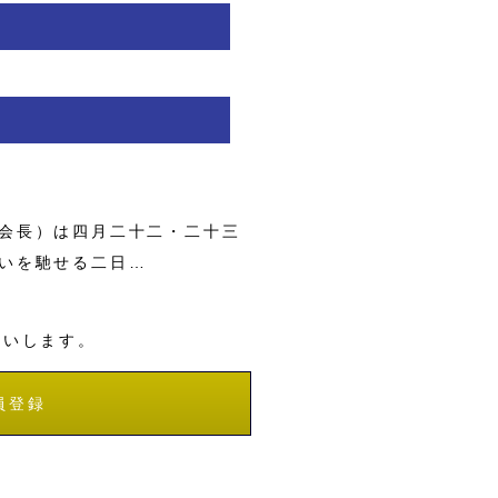
会長）は四月二十二・二十三
いを馳せる二日…
願いします。
員登録