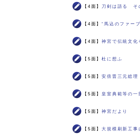
【4面】
刀剣は語る そ
【4面】
“馬込のファー
【4面】
神宮で伝統文化
【5面】
杜に想ふ
【5面】
安倍晋三元総理
【5面】
皇室典範等の一
【5面】
神宮だより
【5面】
大規模刷新工事