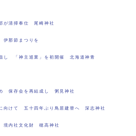
部が清掃奉仕 尾崎神社
 伊那節まつりを
指し 「神主巡業」を初開催 北海道神青
め 保存会を再結成し 粥見神社
に向けて 五十四年ぶり鳥居建替へ 深志神社
 境内社文化財 穂高神社