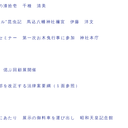
の漆拾壱 千種 清美
ブル”昆虫記 馬込八幡神社禰宜 伊藤 洋文
セミナー 第一次お木曳行事に参加 神社本庁
 偲ぶ回顧展開催
部を改正する法律案要綱（１面参照）
にあたり 展示の御料車を運び出し 昭和天皇記念館