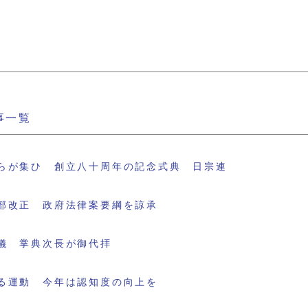
事一覧
らが集ひ 創立八十周年の記念式典 日宗連
部改正 政府法律案要綱を諒承
儀 掌典次長が御代拝
る運動 今年は認知度の向上を