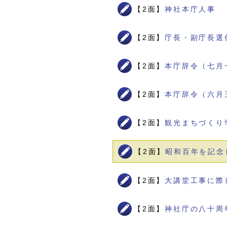
【2面】
神社本庁人事
【2面】
庁長・副庁長選
【2面】
本庁辞令（七月
【2面】
本庁辞令（六月
【2面】
観光まちづくり
【2面】
昭和百年を記念
【2面】
大講堂工事に際
【2面】
神社庁の八十周