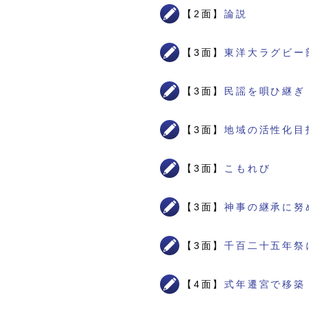
【2面】
論説
【3面】
東洋大ラグビー
【3面】
民謡を唄ひ継ぎ
【3面】
地域の活性化目
【3面】
こもれび
【3面】
神事の継承に努
【3面】
千百二十五年祭
【4面】
式年遷宮で移築