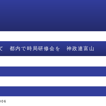
て 都内で時局研修会を 神政連富山
006