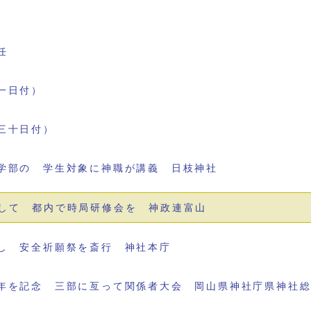
任
一日付）
三十日付）
学部の 学生対象に神職が講義 日枝神社
して 都内で時局研修会を 神政連富山
し 安全祈願祭を斎行 神社本庁
年を記念 三部に亙って関係者大会 岡山県神社庁県神社