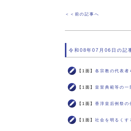
＜＜前の記事へ
令和08年07月06日の記
【1面】
各宗教の代表者
【1面】
皇室典範等の一
【1面】
香淳皇后例祭の
【1面】
社会を明るくす