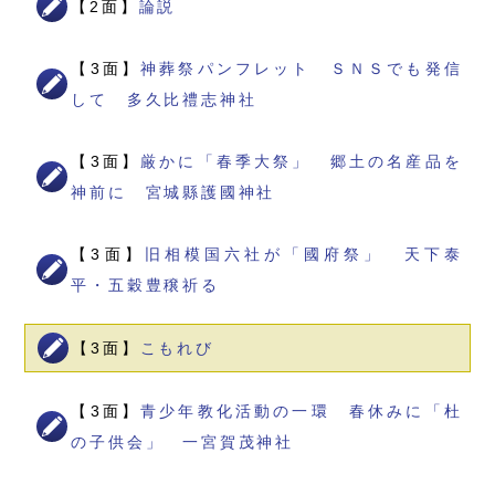
【2面】
論説
【3面】
神葬祭パンフレット ＳＮＳでも発信
して 多久比禮志神社
【3面】
厳かに「春季大祭」 郷土の名産品を
神前に 宮城縣護國神社
【3面】
旧相模国六社が「國府祭」 天下泰
平・五穀豊穣祈る
【3面】
こもれび
【3面】
青少年教化活動の一環 春休みに「杜
の子供会」 一宮賀茂神社