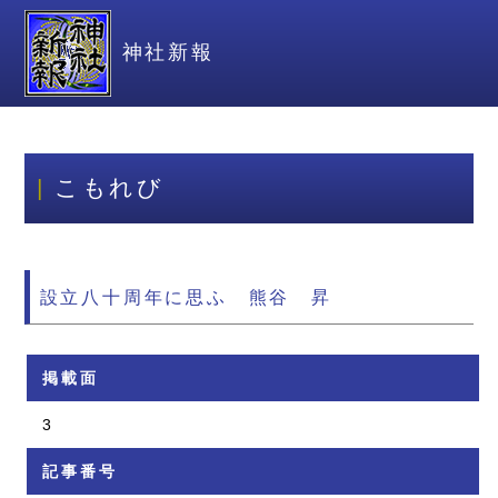
神社新報
こもれび
設立八十周年に思ふ 熊谷 昇
掲載面
3
記事番号