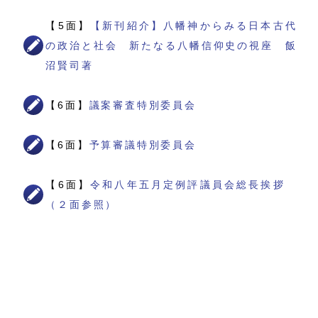
【5面】
【新刊紹介】八幡神からみる日本古代
の政治と社会 新たなる八幡信仰史の視座 飯
沼賢司著
【6面】
議案審査特別委員会
【6面】
予算審議特別委員会
【6面】
令和八年五月定例評議員会総長挨拶
（２面参照）