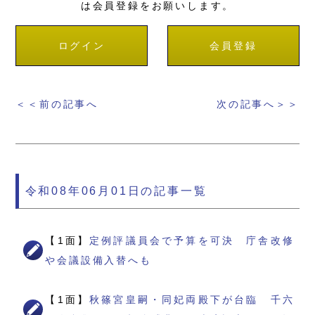
は会員登録をお願いします。
ログイン
会員登録
＜＜前の記事へ
次の記事へ＞＞
令和08年06月01日の記事一覧
【1面】
定例評議員会で予算を可決 庁舎改修
や会議設備入替へも
【1面】
秋篠宮皇嗣・同妃両殿下が台臨 千六