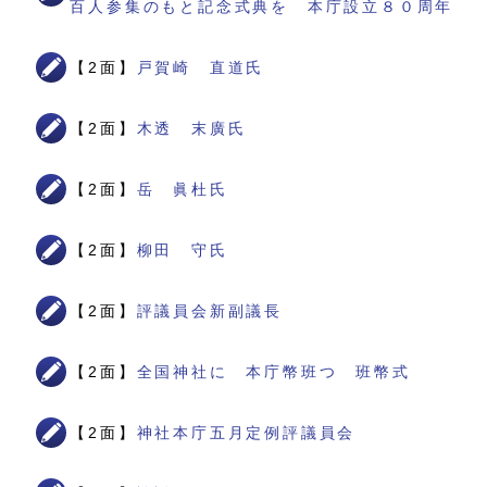
百人参集のもと記念式典を 本庁設立８０周年
【2面】
戸賀崎 直道氏
【2面】
木透 末廣氏
【2面】
岳 眞杜氏
【2面】
柳田 守氏
【2面】
評議員会新副議長
【2面】
全国神社に 本庁幣班つ 班幣式
【2面】
神社本庁五月定例評議員会