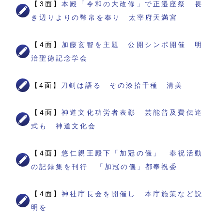
【3面】
本殿「令和の大改修」で正遷座祭 畏
き辺りよりの幣帛を奉り 太宰府天満宮
【4面】
加藤玄智を主題 公開シンポ開催 明
治聖徳記念学会
【4面】
刀剣は語る その漆拾千種 清美
【4面】
神道文化功労者表彰 芸能普及費伝達
式も 神道文化会
【4面】
悠仁親王殿下「加冠の儀」 奉祝活動
の記録集を刊行 「加冠の儀」都奉祝委
【4面】
神社庁長会を開催し 本庁施策など説
明を