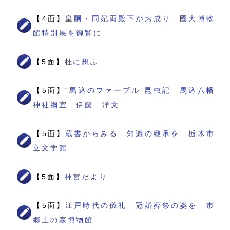
【4面】
皇嗣・同妃両殿下がお成り 國大博物
館特別展を御覧に
【5面】
杜に想ふ
【5面】
“馬込のファーブル”昆虫記 馬込八幡
神社禰宜 伊藤 洋文
【5面】
蔵書からみる 知識の継承を 栃木市
立文学館
【5面】
神宮だより
【5面】
江戸時代の儀礼 冠婚葬祭の姿を 市
郷土の森博物館