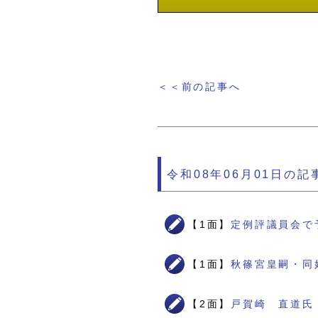
＜＜前の記事へ
令和08年06月01日の記
【1面】
定例評議員会で
【1面】
秋篠宮皇嗣・同
【2面】
戸賀崎 直道氏