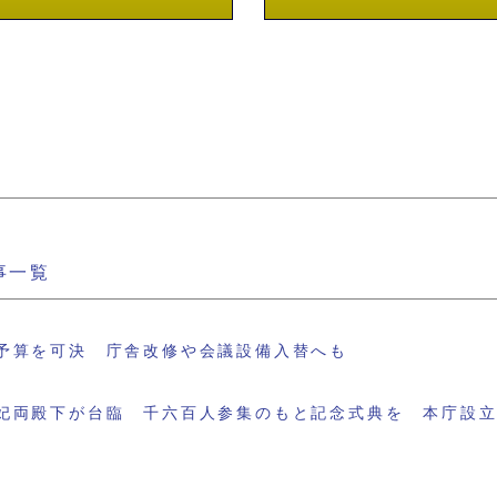
事一覧
予算を可決 庁舎改修や会議設備入替へも
妃両殿下が台臨 千六百人参集のもと記念式典を 本庁設