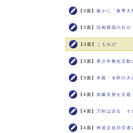
【3面】
厳かに「春季大
【3面】
旧相模国六社が
【3面】
こもれび
【3面】
青少年教化活動
【3面】
本殿「令和の大
【4面】
加藤玄智を主題
【4面】
刀剣は語る そ
【4面】
神道文化功労者