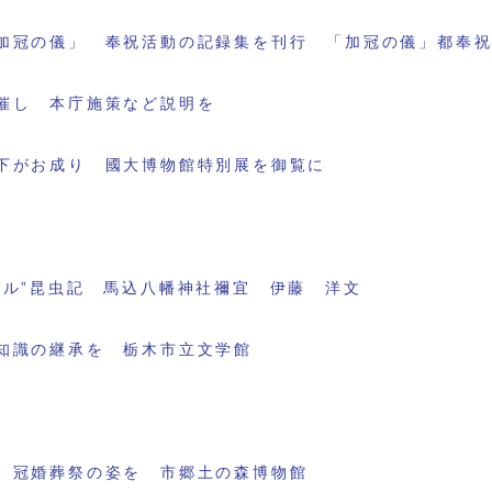
加冠の儀」 奉祝活動の記録集を刊行 「加冠の儀」都奉
催し 本庁施策など説明を
下がお成り 國大博物館特別展を御覧に
ブル”昆虫記 馬込八幡神社禰宜 伊藤 洋文
知識の継承を 栃木市立文学館
 冠婚葬祭の姿を 市郷土の森博物館