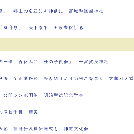
祭」 郷土の名産品を神前に 宮城縣護國神社
「國府祭」 天下泰平・五穀豊穣祈る
の一環 春休みに「杜の子供会」 一宮賀茂神社
改修」で正遷座祭 畏き辺りよりの幣帛を奉り 太宰府天
 公開シンポ開催 明治聖徳記念学会
の漆拾千種 清美
表彰 芸能普及費伝達式も 神道文化会