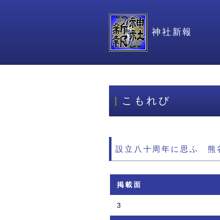
神社新報
こもれび
設立八十周年に思ふ 熊
掲載面
3