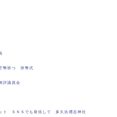
長
庁幣班つ 班幣式
例評議員会
ット ＳＮＳでも発信して 多久比禮志神社