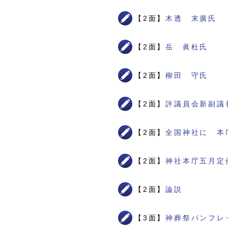
【2面】
木透 末廣氏
【2面】
岳 眞杜氏
【2面】
柳田 守氏
【2面】
評議員会新副議
【2面】
全国神社に 本
【2面】
神社本庁五月定
【2面】
論説
【3面】
神葬祭パンフレ