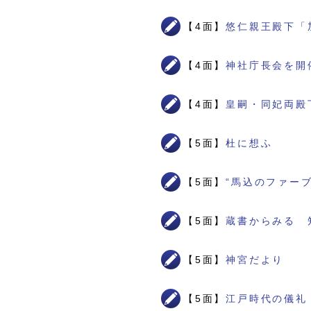
【4面】
悠仁親王殿下「
【4面】
神社庁長会を開
【4面】
皇嗣・同妃両殿
【5面】
杜に想ふ
【5面】
“馬込のファー
【5面】
蔵書からみる 
【5面】
神宮だより
【5面】
江戸時代の儀礼