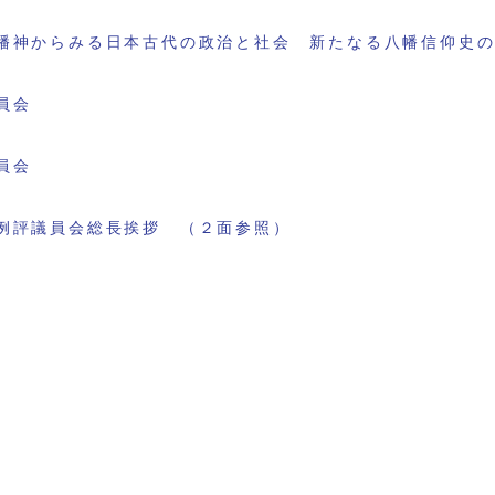
幡神からみる日本古代の政治と社会 新たなる八幡信仰史
員会
員会
例評議員会総長挨拶 （２面参照）