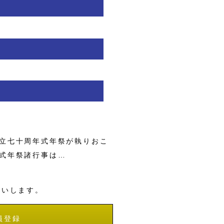
立七十周年式年祭が執りおこ
式年祭諸行事は…
願いします。
員登録