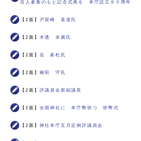
百人参集のもと記念式典を 本庁設立８０周年
【2面】
戸賀崎 直道氏
【2面】
木透 末廣氏
【2面】
岳 眞杜氏
【2面】
柳田 守氏
【2面】
評議員会新副議長
【2面】
全国神社に 本庁幣班つ 班幣式
【2面】
神社本庁五月定例評議員会