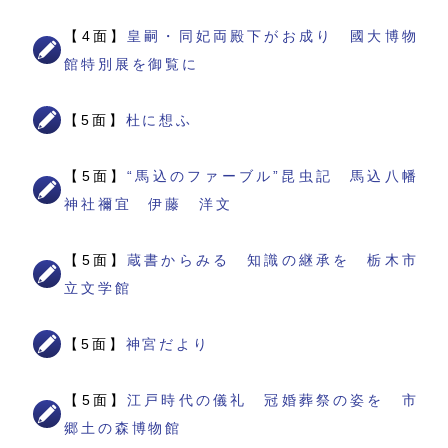
【4面】
皇嗣・同妃両殿下がお成り 國大博物
館特別展を御覧に
【5面】
杜に想ふ
【5面】
“馬込のファーブル”昆虫記 馬込八幡
神社禰宜 伊藤 洋文
【5面】
蔵書からみる 知識の継承を 栃木市
立文学館
【5面】
神宮だより
【5面】
江戸時代の儀礼 冠婚葬祭の姿を 市
郷土の森博物館