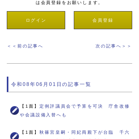
は会員登録をお願いします。
ログイン
会員登録
＜＜前の記事へ
次の記事へ＞＞
令和08年06月01日の記事一覧
【1面】
定例評議員会で予算を可決 庁舎改修
や会議設備入替へも
【1面】
秋篠宮皇嗣・同妃両殿下が台臨 千六