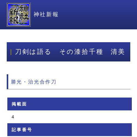
神社新報
刀剣は語る その漆拾千種 清美
勝光・治光合作刀
掲載面
4
記事番号