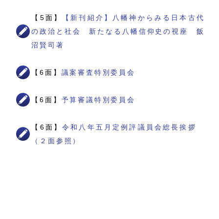
【5面】
【新刊紹介】八幡神からみる日本古代
の政治と社会 新たなる八幡信仰史の視座 飯
沼賢司著
【6面】
議案審査特別委員会
【6面】
予算審議特別委員会
【6面】
令和八年五月定例評議員会総長挨拶
（２面参照）