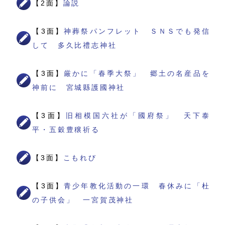
【2面】
論説
【3面】
神葬祭パンフレット ＳＮＳでも発信
して 多久比禮志神社
【3面】
厳かに「春季大祭」 郷土の名産品を
神前に 宮城縣護國神社
【3面】
旧相模国六社が「國府祭」 天下泰
平・五穀豊穣祈る
【3面】
こもれび
【3面】
青少年教化活動の一環 春休みに「杜
の子供会」 一宮賀茂神社