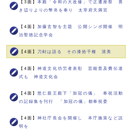
【3面】
本殿「令和の大改修」で正遷座祭 畏
き辺りよりの幣帛を奉り 太宰府天満宮
【4面】
加藤玄智を主題 公開シンポ開催 明
治聖徳記念学会
【4面】
刀剣は語る その漆拾千種 清美
【4面】
神道文化功労者表彰 芸能普及費伝達
式も 神道文化会
【4面】
悠仁親王殿下「加冠の儀」 奉祝活動
の記録集を刊行 「加冠の儀」都奉祝委
【4面】
神社庁長会を開催し 本庁施策など説
明を