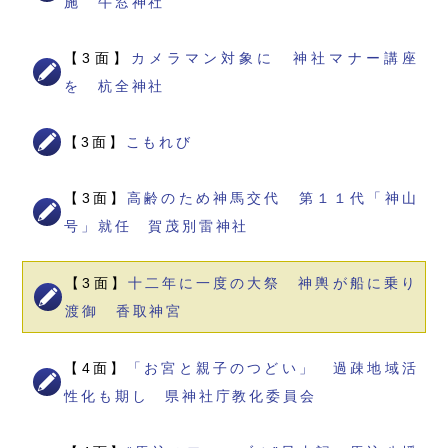
施 牛窓神社
【3面】
カメラマン対象に 神社マナー講座
を 杭全神社
【3面】
こもれび
【3面】
高齢のため神馬交代 第１１代「神山
号」就任 賀茂別雷神社
【3面】
十二年に一度の大祭 神輿が船に乗り
渡御 香取神宮
【4面】
「お宮と親子のつどい」 過疎地域活
性化も期し 県神社庁教化委員会