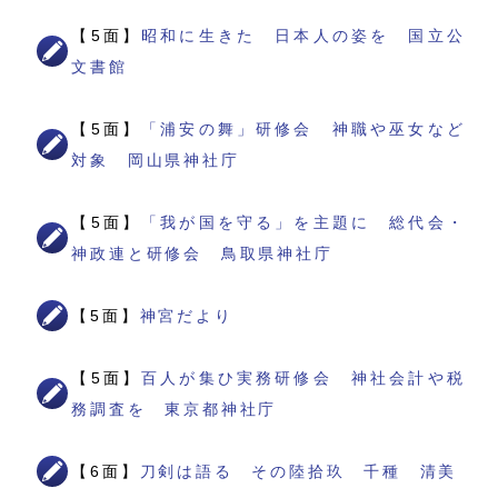
【5面】
昭和に生きた 日本人の姿を 国立公
文書館
【5面】
「浦安の舞」研修会 神職や巫女など
対象 岡山県神社庁
【5面】
「我が国を守る」を主題に 総代会・
神政連と研修会 鳥取県神社庁
【5面】
神宮だより
【5面】
百人が集ひ実務研修会 神社会計や税
務調査を 東京都神社庁
【6面】
刀剣は語る その陸拾玖 千種 清美