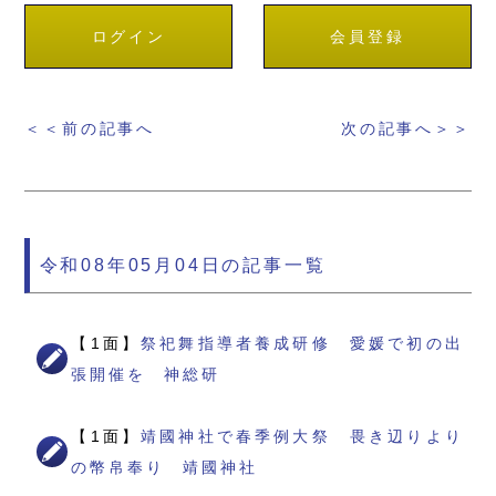
ログイン
会員登録
＜＜前の記事へ
次の記事へ＞＞
令和08年05月04日の記事一覧
【1面】
祭祀舞指導者養成研修 愛媛で初の出
張開催を 神総研
【1面】
靖國神社で春季例大祭 畏き辺りより
の幣帛奉り 靖國神社