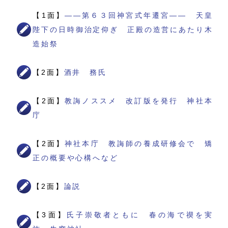
【1面】
――第６３回神宮式年遷宮―― 天皇
陛下の日時御治定仰ぎ 正殿の造営にあたり木
造始祭
【2面】
酒井 務氏
【2面】
教誨ノススメ 改訂版を発行 神社本
庁
【2面】
神社本庁 教誨師の養成研修会で 矯
正の概要や心構へなど
【2面】
論説
【3面】
氏子崇敬者ともに 春の海で禊を実