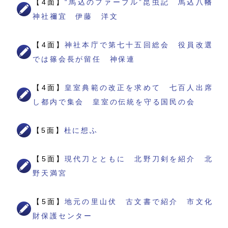
【4面】
“馬込のファーブル”昆虫記 馬込八幡
神社禰宜 伊藤 洋文
【4面】
神社本庁で第七十五回総会 役員改選
では篠会長が留任 神保連
【4面】
皇室典範の改正を求めて 七百人出席
し都内で集会 皇室の伝統を守る国民の会
【5面】
杜に想ふ
【5面】
現代刀とともに 北野刀剣を紹介 北
野天満宮
【5面】
地元の里山伏 古文書で紹介 市文化
財保護センター