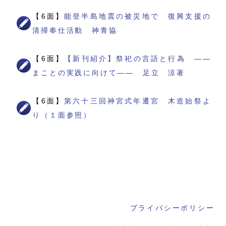
【6面】
能登半島地震の被災地で 復興支援の
清掃奉仕活動 神青協
【6面】
【新刊紹介】祭祀の言語と行為 ――
まことの実践に向けて―― 足立 涼著
【6面】
第六十三回神宮式年遷宮 木造始祭よ
り（１面参照）
プライバシーポリシー