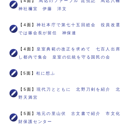
【4面】
“馬込のファーブル”昆虫記 馬込八幡
神社禰宜 伊藤 洋文
【4面】
神社本庁で第七十五回総会 役員改選
では篠会長が留任 神保連
【4面】
皇室典範の改正を求めて 七百人出席
し都内で集会 皇室の伝統を守る国民の会
【5面】
杜に想ふ
【5面】
現代刀とともに 北野刀剣を紹介 北
野天満宮
【5面】
地元の里山伏 古文書で紹介 市文化
財保護センター