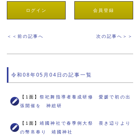
ログイン
会員登録
＜＜前の記事へ
次の記事へ＞＞
令和08年05月04日の記事一覧
【1面】
祭祀舞指導者養成研修 愛媛で初の出
張開催を 神総研
【1面】
靖國神社で春季例大祭 畏き辺りより
の幣帛奉り 靖國神社