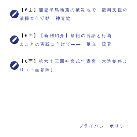
【6面】
能登半島地震の被災地で 復興支援の
清掃奉仕活動 神青協
【6面】
【新刊紹介】祭祀の言語と行為 ――
まことの実践に向けて―― 足立 涼著
【6面】
第六十三回神宮式年遷宮 木造始祭よ
り（１面参照）
プライバシーポリシー