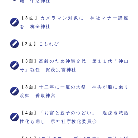
施 牛窓神社
【3面】
カメラマン対象に 神社マナー講座
を 杭全神社
【3面】
こもれび
【3面】
高齢のため神馬交代 第１１代「神山
号」就任 賀茂別雷神社
【3面】
十二年に一度の大祭 神輿が船に乗り
渡御 香取神宮
【4面】
「お宮と親子のつどい」 過疎地域活
性化も期し 県神社庁教化委員会