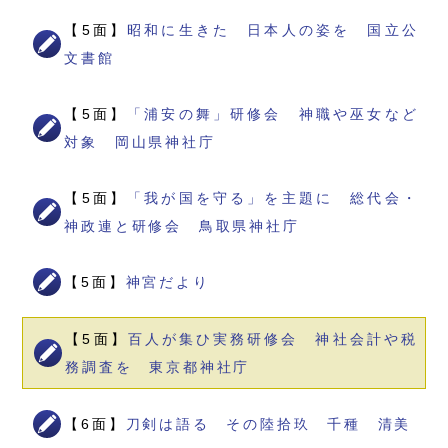
【5面】
昭和に生きた 日本人の姿を 国立公
文書館
【5面】
「浦安の舞」研修会 神職や巫女など
対象 岡山県神社庁
【5面】
「我が国を守る」を主題に 総代会・
神政連と研修会 鳥取県神社庁
【5面】
神宮だより
【5面】
百人が集ひ実務研修会 神社会計や税
務調査を 東京都神社庁
【6面】
刀剣は語る その陸拾玖 千種 清美