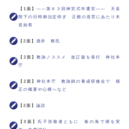
【1面】
――第６３回神宮式年遷宮―― 天皇
陛下の日時御治定仰ぎ 正殿の造営にあたり木
造始祭
【2面】
酒井 務氏
【2面】
教誨ノススメ 改訂版を発行 神社本
庁
【2面】
神社本庁 教誨師の養成研修会で 矯
正の概要や心構へなど
【2面】
論説
【3面】
氏子崇敬者ともに 春の海で禊を実