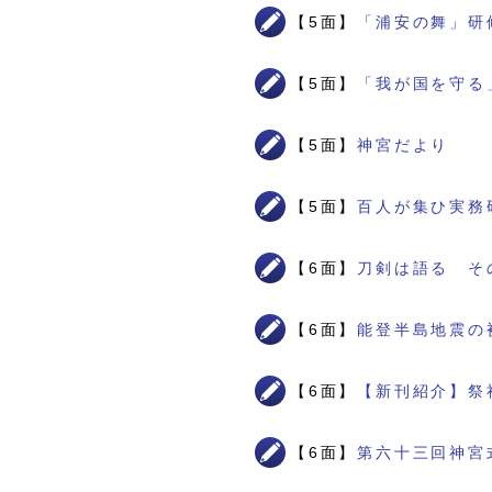
【5面】
「浦安の舞」研
【5面】
「我が国を守る
【5面】
神宮だより
【5面】
百人が集ひ実務
【6面】
刀剣は語る そ
【6面】
能登半島地震の
【6面】
【新刊紹介】祭
【6面】
第六十三回神宮