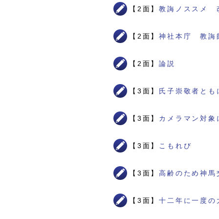
【2面】
教誨ノススメ 
【2面】
神社本庁 教誨
【2面】
論説
【3面】
氏子崇敬者とも
【3面】
カメラマン対象
【3面】
こもれび
【3面】
高齢のため神馬
【3面】
十二年に一度の