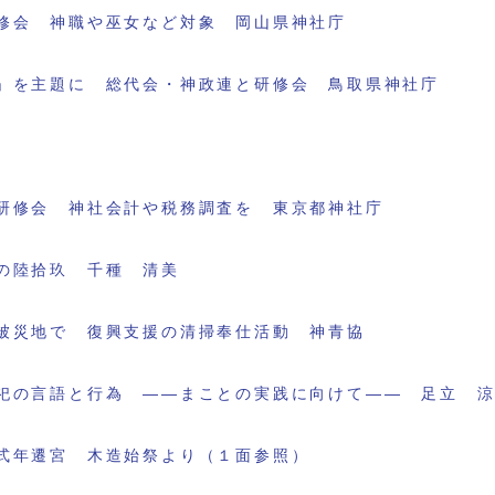
修会 神職や巫女など対象 岡山県神社庁
」を主題に 総代会・神政連と研修会 鳥取県神社庁
研修会 神社会計や税務調査を 東京都神社庁
の陸拾玖 千種 清美
被災地で 復興支援の清掃奉仕活動 神青協
祀の言語と行為 ――まことの実践に向けて―― 足立 
式年遷宮 木造始祭より（１面参照）