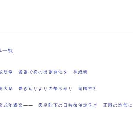
事一覧
成研修 愛媛で初の出張開催を 神総研
例大祭 畏き辺りよりの幣帛奉り 靖國神社
宮式年遷宮―― 天皇陛下の日時御治定仰ぎ 正殿の造営