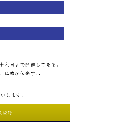
十六日まで開催してゐる。
、仏教が伝来す…
願いします。
員登録