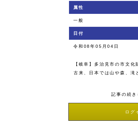
属性
一般
日付
令和08年05月04日
【岐阜】多治見市の市文化財
古来、日本では山や森、滝と
記事の続き
ログ