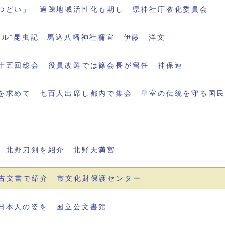
つどい」 過疎地域活性化も期し 県神社庁教化委員会
ブル”昆虫記 馬込八幡神社禰宜 伊藤 洋文
十五回総会 役員改選では篠会長が留任 神保連
を求めて 七百人出席し都内で集会 皇室の伝統を守る国
 北野刀剣を紹介 北野天満宮
古文書で紹介 市文化財保護センター
日本人の姿を 国立公文書館