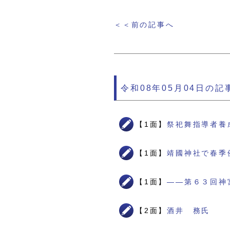
＜＜前の記事へ
令和08年05月04日の記
【1面】
祭祀舞指導者養
【1面】
靖國神社で春季
【1面】
――第６３回神
【2面】
酒井 務氏