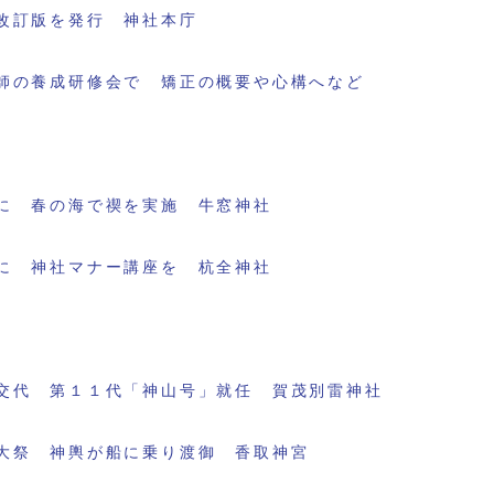
改訂版を発行 神社本庁
師の養成研修会で 矯正の概要や心構へなど
に 春の海で禊を実施 牛窓神社
に 神社マナー講座を 杭全神社
交代 第１１代「神山号」就任 賀茂別雷神社
大祭 神輿が船に乗り渡御 香取神宮