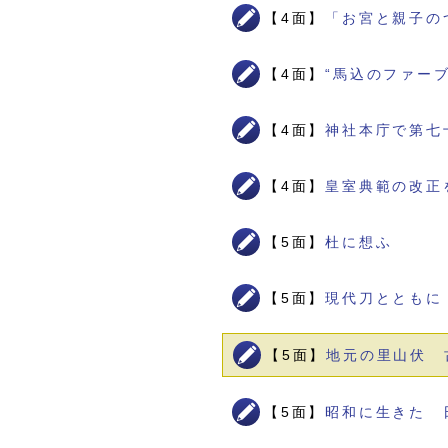
【4面】
「お宮と親子の
【4面】
“馬込のファー
【4面】
神社本庁で第七
【4面】
皇室典範の改正
【5面】
杜に想ふ
【5面】
現代刀とともに
【5面】
地元の里山伏 
【5面】
昭和に生きた 