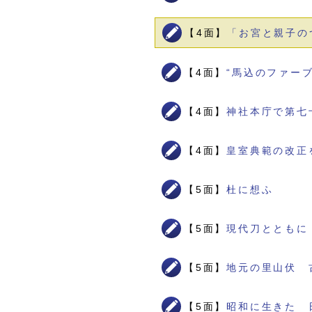
【4面】
「お宮と親子の
【4面】
“馬込のファー
【4面】
神社本庁で第七
【4面】
皇室典範の改正
【5面】
杜に想ふ
【5面】
現代刀とともに
【5面】
地元の里山伏 
【5面】
昭和に生きた 