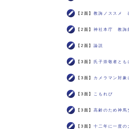
【2面】
教誨ノススメ 
【2面】
神社本庁 教誨
【2面】
論説
【3面】
氏子崇敬者とも
【3面】
カメラマン対象
【3面】
こもれび
【3面】
高齢のため神馬
【3面】
十二年に一度の