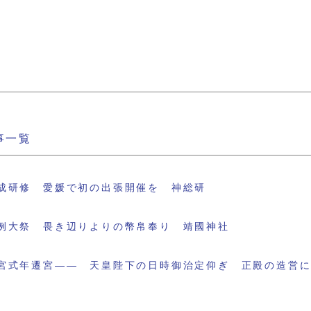
事一覧
成研修 愛媛で初の出張開催を 神総研
例大祭 畏き辺りよりの幣帛奉り 靖國神社
宮式年遷宮―― 天皇陛下の日時御治定仰ぎ 正殿の造営