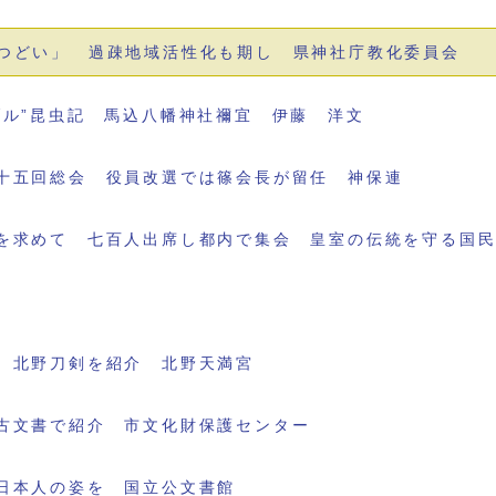
つどい」 過疎地域活性化も期し 県神社庁教化委員会
ブル”昆虫記 馬込八幡神社禰宜 伊藤 洋文
十五回総会 役員改選では篠会長が留任 神保連
を求めて 七百人出席し都内で集会 皇室の伝統を守る国
 北野刀剣を紹介 北野天満宮
古文書で紹介 市文化財保護センター
日本人の姿を 国立公文書館