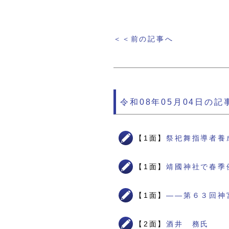
＜＜前の記事へ
令和08年05月04日の記
【1面】
祭祀舞指導者養
【1面】
靖國神社で春季
【1面】
――第６３回神
【2面】
酒井 務氏