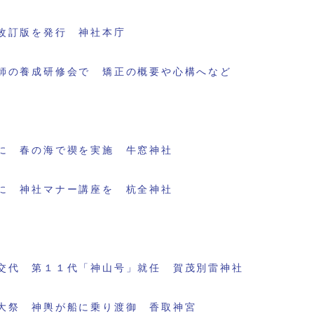
改訂版を発行 神社本庁
師の養成研修会で 矯正の概要や心構へなど
に 春の海で禊を実施 牛窓神社
に 神社マナー講座を 杭全神社
交代 第１１代「神山号」就任 賀茂別雷神社
大祭 神輿が船に乗り渡御 香取神宮