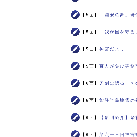
【5面】
「浦安の舞」研
【5面】
「我が国を守る
【5面】
神宮だより
【5面】
百人が集ひ実務
【6面】
刀剣は語る そ
【6面】
能登半島地震の
【6面】
【新刊紹介】祭
【6面】
第六十三回神宮