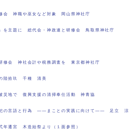
修会 神職や巫女など対象 岡山県神社庁
」を主題に 総代会・神政連と研修会 鳥取県神社庁
研修会 神社会計や税務調査を 東京都神社庁
の陸拾玖 千種 清美
被災地で 復興支援の清掃奉仕活動 神青協
祀の言語と行為 ――まことの実践に向けて―― 足立 
式年遷宮 木造始祭より（１面参照）