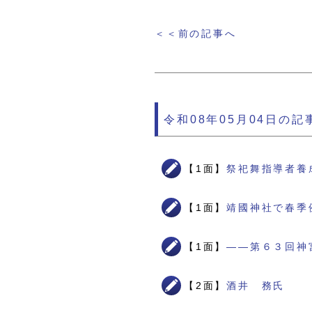
＜＜前の記事へ
令和08年05月04日の記
【1面】
祭祀舞指導者養
【1面】
靖國神社で春季
【1面】
――第６３回神
【2面】
酒井 務氏