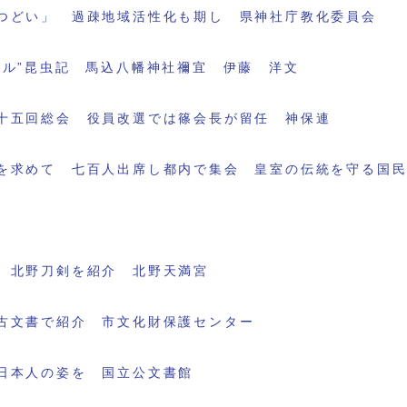
つどい」 過疎地域活性化も期し 県神社庁教化委員会
ブル”昆虫記 馬込八幡神社禰宜 伊藤 洋文
十五回総会 役員改選では篠会長が留任 神保連
を求めて 七百人出席し都内で集会 皇室の伝統を守る国
 北野刀剣を紹介 北野天満宮
古文書で紹介 市文化財保護センター
日本人の姿を 国立公文書館