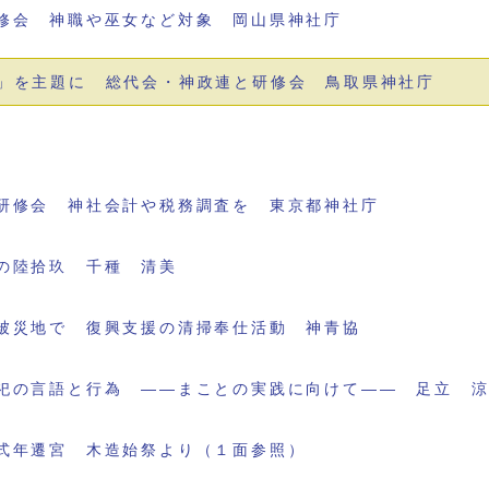
修会 神職や巫女など対象 岡山県神社庁
」を主題に 総代会・神政連と研修会 鳥取県神社庁
研修会 神社会計や税務調査を 東京都神社庁
の陸拾玖 千種 清美
被災地で 復興支援の清掃奉仕活動 神青協
祀の言語と行為 ――まことの実践に向けて―― 足立 
式年遷宮 木造始祭より（１面参照）