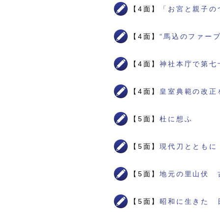
【4面】
「お宮と親子の
【4面】
“馬込のファー
【4面】
神社本庁で第七
【4面】
皇室典範の改正
【5面】
杜に想ふ
【5面】
現代刀とともに
【5面】
地元の里山伏 
【5面】
昭和に生きた 