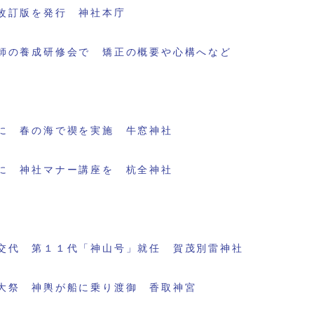
改訂版を発行 神社本庁
師の養成研修会で 矯正の概要や心構へなど
に 春の海で禊を実施 牛窓神社
に 神社マナー講座を 杭全神社
交代 第１１代「神山号」就任 賀茂別雷神社
大祭 神輿が船に乗り渡御 香取神宮