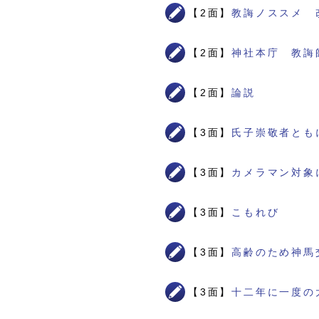
【2面】
教誨ノススメ 
【2面】
神社本庁 教誨
【2面】
論説
【3面】
氏子崇敬者とも
【3面】
カメラマン対象
【3面】
こもれび
【3面】
高齢のため神馬
【3面】
十二年に一度の