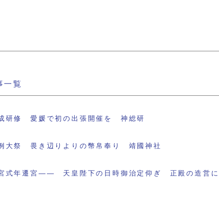
事一覧
成研修 愛媛で初の出張開催を 神総研
例大祭 畏き辺りよりの幣帛奉り 靖國神社
宮式年遷宮―― 天皇陛下の日時御治定仰ぎ 正殿の造営