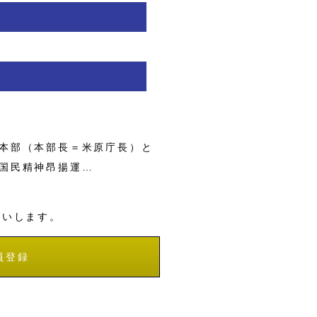
本部（本部長＝米原庁長）と
国民精神昂揚運…
願いします。
員登録