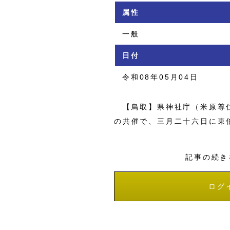
属性
一般
日付
令和08年05月04日
【鳥取】県神社庁（米原尊仁
の共催で、三月二十六日に東
記事の続き
ログ