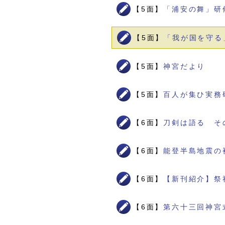
【5面】
「浦安の舞」研
【5面】
「我が国を守る
【5面】
神宮だより
【5面】
百人が集ひ実務
【6面】
刀剣は語る そ
【6面】
能登半島地震の
【6面】
【新刊紹介】祭
【6面】
第六十三回神宮