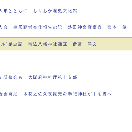
人形とともに もりおか歴史文化館
人会 皇居勤労奉仕報告の記 熱田神宮権禰宜 宮本 肇
ブル”昆虫記 馬込八幡神社禰宜 伊藤 洋文
て研修会も 大阪府神社庁第十支部
合会発足 木花之佐久夜毘売命奉祀神社が手を携へ