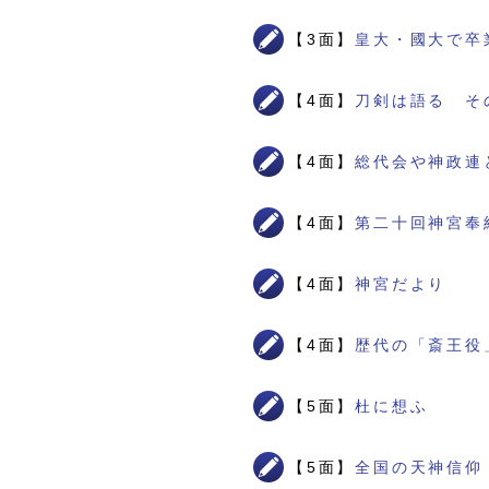
【3面】
皇大・國大で卒
【4面】
刀剣は語る そ
【4面】
総代会や神政連
【4面】
第二十回神宮奉
【4面】
神宮だより
【4面】
歴代の「斎王役
【5面】
杜に想ふ
【5面】
全国の天神信仰