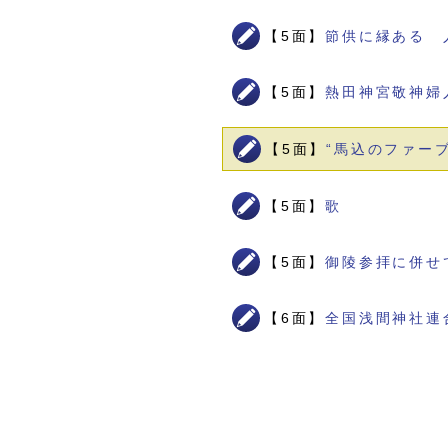
【5面】
節供に縁ある 
【5面】
熱田神宮敬神婦
【5面】
“馬込のファー
【5面】
歌
【5面】
御陵参拝に併せ
【6面】
全国浅間神社連