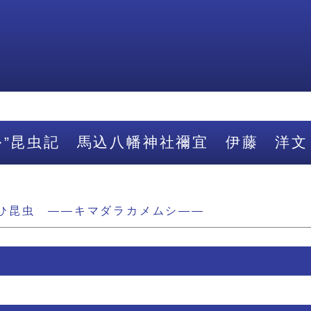
ル”昆虫記 馬込八幡神社禰宜 伊藤 洋文
ひ昆虫 ――キマダラカメムシ――