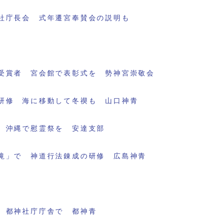
社庁長会 式年遷宮奉賛会の説明も
受賞者 宮会館で表彰式を 勢神宮崇敬会
研修 海に移動して冬禊も 山口神青
 沖縄で慰霊祭を 安達支部
滝」で 神道行法錬成の研修 広島神青
 都神社庁庁舎で 都神青