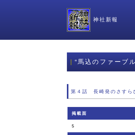
神社新報
“馬込のファーブ
第４話 長崎発のさすら
掲載面
5