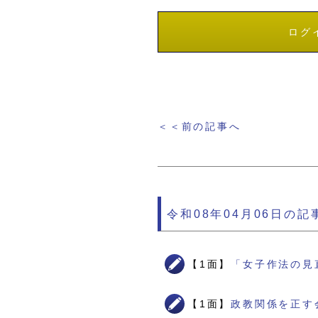
ログ
＜＜前の記事へ
令和08年04月06日の記
【1面】
「女子作法の見
【1面】
政教関係を正す