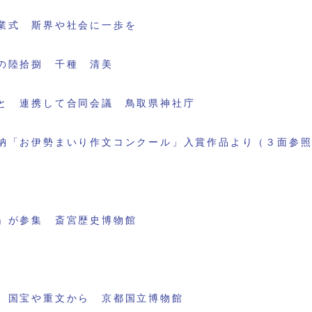
業式 斯界や社会に一歩を
の陸拾捌 千種 清美
と 連携して合同会議 鳥取県神社庁
納「お伊勢まいり作文コンクール」入賞作品より（３面参
」が参集 斎宮歴史博物館
 国宝や重文から 京都国立博物館