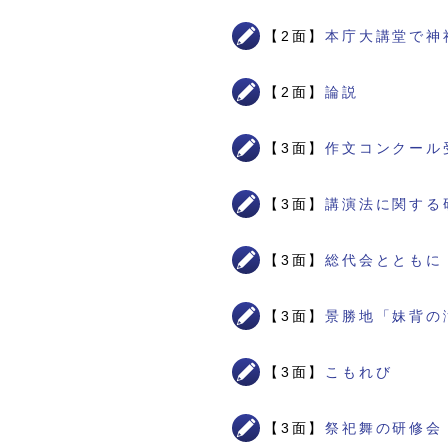
【2面】
本庁大講堂で神
【2面】
論説
【3面】
作文コンクール
【3面】
講演法に関する
【3面】
総代会とともに
【3面】
景勝地「妹背の
【3面】
こもれび
【3面】
祭祀舞の研修会