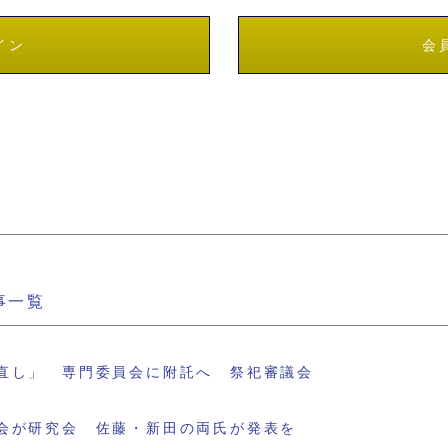
イン
会
事一覧
直し」 専門委員会に附託へ 祭祀審議会
会が研究会 佐藤・新田の両氏が発表を