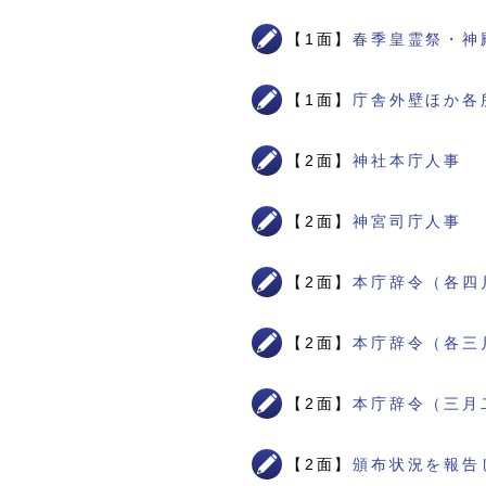
【1面】
春季皇霊祭・神
【1面】
庁舎外壁ほか各
【2面】
神社本庁人事
【2面】
神宮司庁人事
【2面】
本庁辞令（各四
【2面】
本庁辞令（各三
【2面】
本庁辞令（三月
【2面】
頒布状況を報告