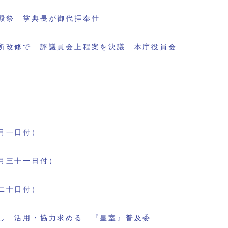
殿祭 掌典長が御代拝奉仕
所改修で 評議員会上程案を決議 本庁役員会
月一日付）
月三十一日付）
二十日付）
し 活用・協力求める 『皇室』普及委