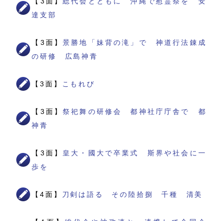
【3面】
総代会とともに 沖縄で慰霊祭を 安
達支部
【3面】
景勝地「妹背の滝」で 神道行法錬成
の研修 広島神青
【3面】
こもれび
【3面】
祭祀舞の研修会 都神社庁庁舎で 都
神青
【3面】
皇大・國大で卒業式 斯界や社会に一
歩を
【4面】
刀剣は語る その陸拾捌 千種 清美