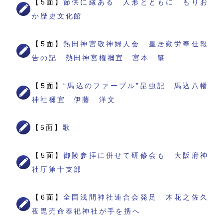
【5面】
節供に縁ある 人形とともに もりお
か歴史文化館
【5面】
熱田神宮敬神婦人会 皇居勤労奉仕報
告の記 熱田神宮権禰宜 宮本 肇
【5面】
“馬込のファーブル”昆虫記 馬込八幡
神社禰宜 伊藤 洋文
【5面】
歌
【5面】
御陵参拝に併せて研修会も 大阪府神
社庁第十支部
【6面】
全国浅間神社連合会発足 木花之佐久
夜毘売命奉祀神社が手を携へ