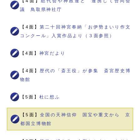
【4面】
総代会や神政連と 連携して合同会
議 鳥取県神社庁
【4面】
第二十回神宮奉納「お伊勢まいり作文
コンクール」入賞作品より（３面参照）
【4面】
神宮だより
【4面】
歴代の「斎王役」が参集 斎宮歴史博
物館
【5面】
杜に想ふ
【5面】
全国の天神信仰 国宝や重文から 京
都国立博物館