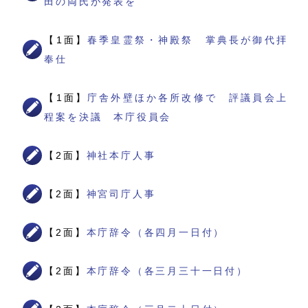
田の両氏が発表を
【1面】
春季皇霊祭・神殿祭 掌典長が御代拝
奉仕
【1面】
庁舎外壁ほか各所改修で 評議員会上
程案を決議 本庁役員会
【2面】
神社本庁人事
【2面】
神宮司庁人事
【2面】
本庁辞令（各四月一日付）
【2面】
本庁辞令（各三月三十一日付）