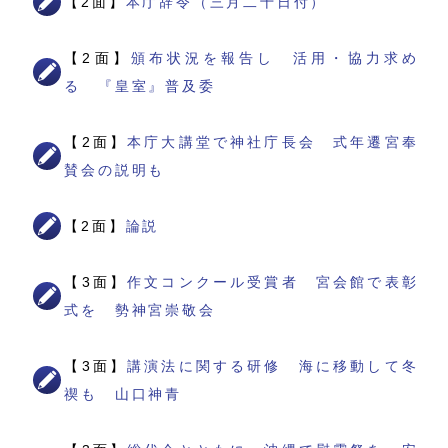
【2面】
本庁辞令（三月二十日付）
【2面】
頒布状況を報告し 活用・協力求め
る 『皇室』普及委
【2面】
本庁大講堂で神社庁長会 式年遷宮奉
賛会の説明も
【2面】
論説
【3面】
作文コンクール受賞者 宮会館で表彰
式を 勢神宮崇敬会
【3面】
講演法に関する研修 海に移動して冬
禊も 山口神青