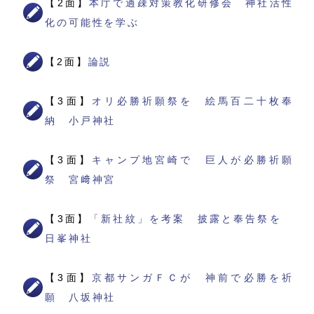
【2面】
本庁で過疎対策教化研修会 神社活性
化の可能性を学ぶ
【2面】
論説
【3面】
オリ必勝祈願祭を 絵馬百二十枚奉
納 小戸神社
【3面】
キャンプ地宮崎で 巨人が必勝祈願
祭 宮﨑神宮
【3面】
「新社紋」を考案 披露と奉告祭を
日峯神社
【3面】
京都サンガＦＣが 神前で必勝を祈
願 八坂神社