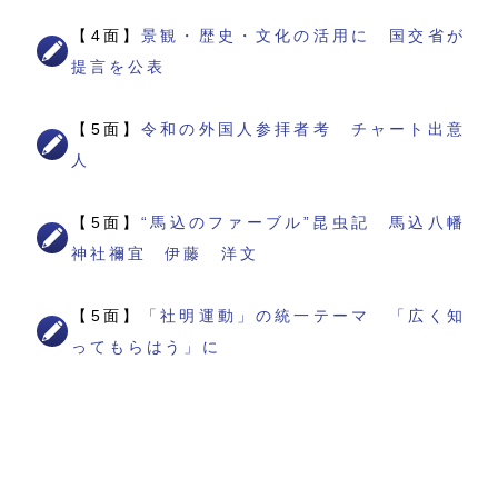
【4面】
景観・歴史・文化の活用に 国交省が
提言を公表
【5面】
令和の外国人参拝者考 チャート出意
人
【5面】
“馬込のファーブル”昆虫記 馬込八幡
神社禰宜 伊藤 洋文
【5面】
「社明運動」の統一テーマ 「広く知
ってもらはう」に