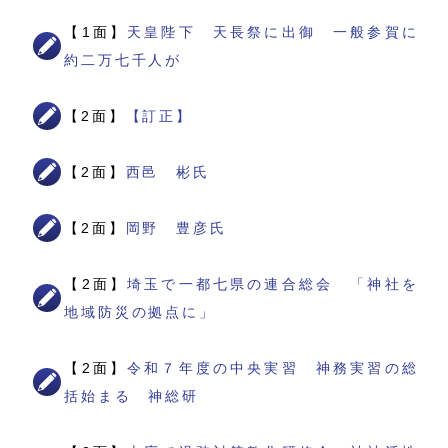
【1面】
天皇陛下 天長祭に出御 一般参賀に
約二万七千人が
【2面】
【訂正】
【2面】
西邑 彬氏
【2面】
岡野 豊彦氏
【2面】
埼玉で一都七県の連合総会 「神社を
地域防災の拠点に」
【2面】
令和７年度の中央実習 神務実習の総
括始まる 神総研