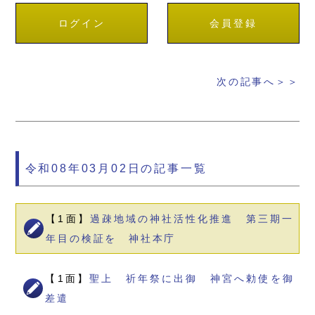
ログイン
会員登録
次の記事へ＞＞
令和08年03月02日の記事一覧
【1面】
過疎地域の神社活性化推進 第三期一
年目の検証を 神社本庁
【1面】
聖上 祈年祭に出御 神宮へ勅使を御
差遣