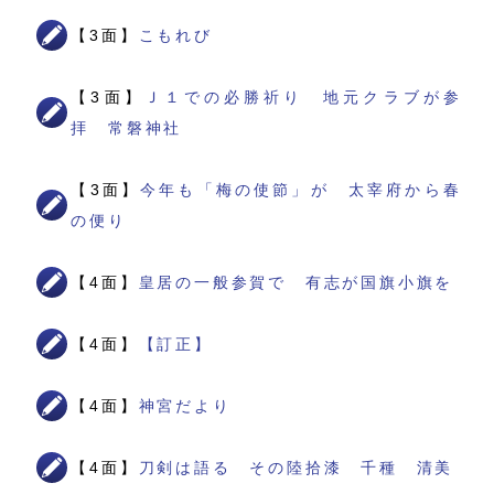
【3面】
こもれび
【3面】
Ｊ１での必勝祈り 地元クラブが参
拝 常磐神社
【3面】
今年も「梅の使節」が 太宰府から春
の便り
【4面】
皇居の一般参賀で 有志が国旗小旗を
【4面】
【訂正】
【4面】
神宮だより
【4面】
刀剣は語る その陸拾漆 千種 清美