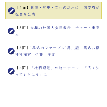
【4面】
景観・歴史・文化の活用に 国交省が
提言を公表
【5面】
令和の外国人参拝者考 チャート出意
人
【5面】
“馬込のファーブル”昆虫記 馬込八幡
神社禰宜 伊藤 洋文
【5面】
「社明運動」の統一テーマ 「広く知
ってもらはう」に