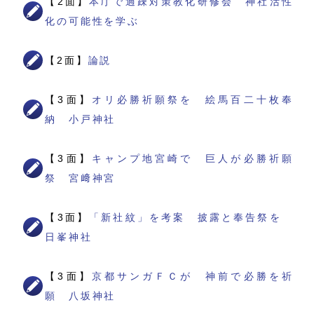
【2面】
本庁で過疎対策教化研修会 神社活性
化の可能性を学ぶ
【2面】
論説
【3面】
オリ必勝祈願祭を 絵馬百二十枚奉
納 小戸神社
【3面】
キャンプ地宮崎で 巨人が必勝祈願
祭 宮﨑神宮
【3面】
「新社紋」を考案 披露と奉告祭を
日峯神社
【3面】
京都サンガＦＣが 神前で必勝を祈
願 八坂神社