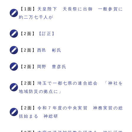
【1面】
天皇陛下 天長祭に出御 一般参賀に
約二万七千人が
【2面】
【訂正】
【2面】
西邑 彬氏
【2面】
岡野 豊彦氏
【2面】
埼玉で一都七県の連合総会 「神社を
地域防災の拠点に」
【2面】
令和７年度の中央実習 神務実習の総
括始まる 神総研