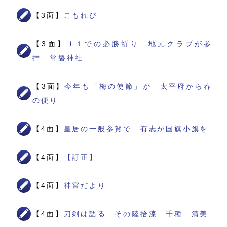
【3面】
こもれび
【3面】
Ｊ１での必勝祈り 地元クラブが参
拝 常磐神社
【3面】
今年も「梅の使節」が 太宰府から春
の便り
【4面】
皇居の一般参賀で 有志が国旗小旗を
【4面】
【訂正】
【4面】
神宮だより
【4面】
刀剣は語る その陸拾漆 千種 清美