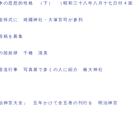
争の思想的性格 （下） （昭和三十八年八月十七日付４
追悼式に 靖國神社・大塚宮司が参列
投稿を募集
の陸拾肆 千種 清美
迎送行事 写真展で多くの人に紹介 椿大神社
治神宮大全』 五年かけて全五巻の刊行を 明治神宮