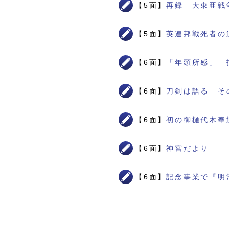
【5面】
再録 大東亜戦
【5面】
英連邦戦死者の
【6面】
「年頭所感」 
【6面】
刀剣は語る そ
【6面】
初の御樋代木奉
【6面】
神宮だより
【6面】
記念事業で『明