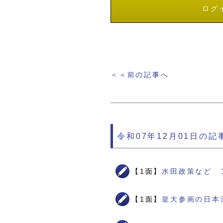
ログ
＜＜前の記事へ
令和07年12月01日の記
【1面】
水田政策など 
【1面】
皇大参画の日本