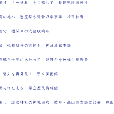
ぼり 「一番札」を目指して 長崎県護国神社
縄の地へ 慰霊祭や遺骨収集事業 埼玉神青
館で 機関車の汽笛吹鳴を
祭 視察研修の実施も 神政連都本部
終戦八十年にあたって 能舞台を改修し奉告祭
 魅力を再発見！ 県立美術館
綴られた志を 県立歴民資料館
携し 護國神社の神札頒布 岐阜・高山市支部支部長 谷