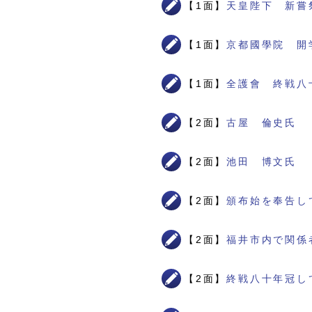
【1面】
天皇陛下 新嘗
【1面】
京都國學院 開
【1面】
全護會 終戦八
【2面】
古屋 倫史氏
【2面】
池田 博文氏
【2面】
頒布始を奉告し
【2面】
福井市内で関係
【2面】
終戦八十年冠し