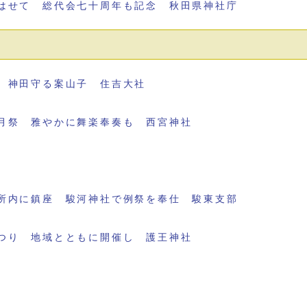
はせて 総代会七十周年も記念 秋田県神社庁
 神田守る案山子 住吉大社
月祭 雅やかに舞楽奉奏も 西宮神社
所内に鎮座 駿河神社で例祭を奉仕 駿東支部
つり 地域とともに開催し 護王神社