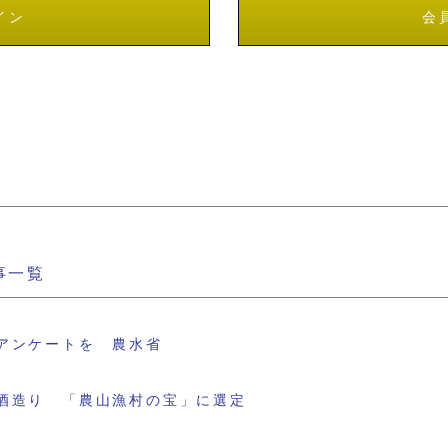
イン
会
事一覧
アンケートを 農水省
酒造り 「農山漁村の宝」に選定