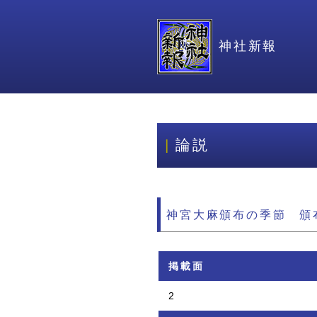
神社新報
論説
神宮大麻頒布の季節 頒
掲載面
2