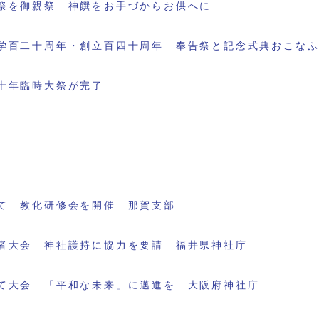
祭を御親祭 神饌をお手づからお供へに
学百二十周年・創立百四十周年 奉告祭と記念式典おこな
十年臨時大祭が完了
て 教化研修会を開催 那賀支部
者大会 神社護持に協力を要請 福井県神社庁
て大会 「平和な未来」に邁進を 大阪府神社庁