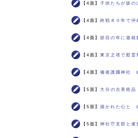
【4面】
子供たちが坂の
【4面】
終戦８０年で沖
【4面】
節目の年に遊就
【4面】
東京之塔で慰霊
【4面】
備後護國神社 
【5面】
大分の古美術品
【5面】
描かれた心と 
【5面】
神社庁支部と連