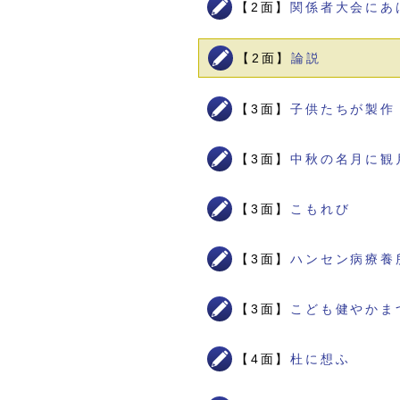
【2面】
関係者大会にあ
【2面】
論説
【3面】
子供たちが製作
【3面】
中秋の名月に観
【3面】
こもれび
【3面】
ハンセン病療養
【3面】
こども健やかま
【4面】
杜に想ふ