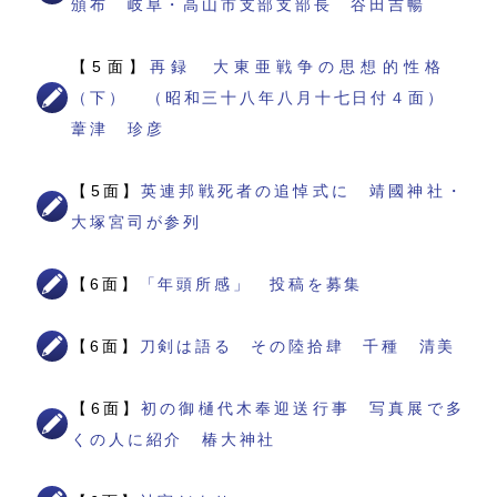
頒布 岐阜・高山市支部支部長 谷田吉暢
【5面】
再録 大東亜戦争の思想的性格
（下） （昭和三十八年八月十七日付４面）
葦津 珍彦
【5面】
英連邦戦死者の追悼式に 靖國神社・
大塚宮司が参列
【6面】
「年頭所感」 投稿を募集
【6面】
刀剣は語る その陸拾肆 千種 清美
【6面】
初の御樋代木奉迎送行事 写真展で多
くの人に紹介 椿大神社