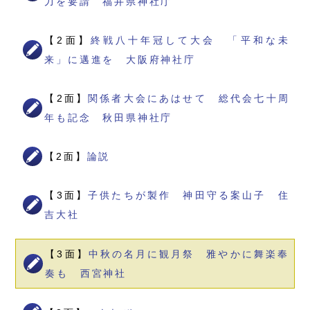
力を要請 福井県神社庁
【2面】
終戦八十年冠して大会 「平和な未
来」に邁進を 大阪府神社庁
【2面】
関係者大会にあはせて 総代会七十周
年も記念 秋田県神社庁
【2面】
論説
【3面】
子供たちが製作 神田守る案山子 住
吉大社
【3面】
中秋の名月に観月祭 雅やかに舞楽奉
奏も 西宮神社