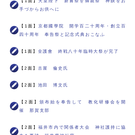
【1面】
天皇陛下 新嘗祭を御親祭 神饌をお
手づからお供へに
【1面】
京都國學院 開学百二十周年・創立百
四十周年 奉告祭と記念式典おこなふ
【1面】
全護會 終戦八十年臨時大祭が完了
【2面】
古屋 倫史氏
【2面】
池田 博文氏
【2面】
頒布始を奉告して 教化研修会を開
催 那賀支部
【2面】
福井市内で関係者大会 神社護持に協