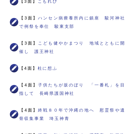
【3面】
こもれび
【3面】
ハンセン病療養所内に鎮座 駿河神社
で例祭を奉仕 駿東支部
【3面】
こども健やかまつり 地域とともに開
催し 護王神社
【4面】
杜に想ふ
【4面】
子供たちが坂のぼり 「一番札」を目
指して 長崎県護国神社
【4面】
終戦８０年で沖縄の地へ 慰霊祭や遺
骨収集事業 埼玉神青