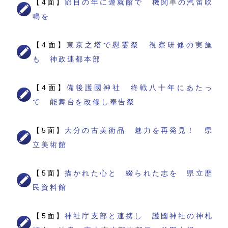
【4面】
節目の年に遊就館で 機関車の汽笛吹
鳴を
【4面】
東京之塔で慰霊祭 視察研修の実施
も 神政連都本部
【4面】
備後護國神社 終戦八十年にあたっ
て 能舞台を改修し奉告祭
【5面】
大分の古美術品 魅力を再発見！ 県
立美術館
【5面】
描かれた心と 綴られた志を 県立歴
民資料館
【5面】
神社庁支部と連携し 護國神社の神札