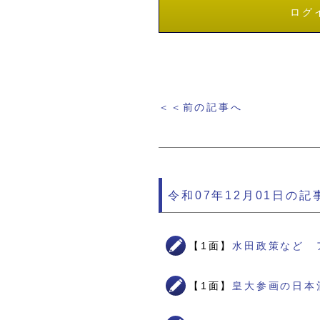
ログ
＜＜前の記事へ
令和07年12月01日の記
【1面】
水田政策など 
【1面】
皇大参画の日本