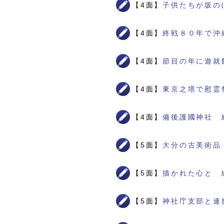
【4面】
子供たちが坂の
【4面】
終戦８０年で沖
【4面】
節目の年に遊就
【4面】
東京之塔で慰霊
【4面】
備後護國神社 
【5面】
大分の古美術品
【5面】
描かれた心と 
【5面】
神社庁支部と連