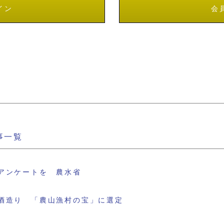
イン
会
事一覧
アンケートを 農水省
酒造り 「農山漁村の宝」に選定