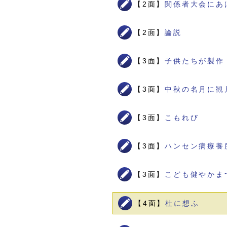
【2面】
関係者大会にあ
【2面】
論説
【3面】
子供たちが製作
【3面】
中秋の名月に観
【3面】
こもれび
【3面】
ハンセン病療養
【3面】
こども健やかま
【4面】
杜に想ふ