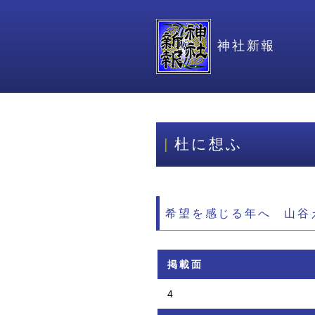
神社新報
杜に想ふ
希望を感じる年へ 山谷
掲載面
4