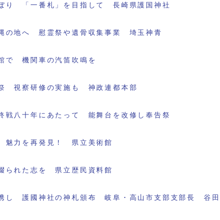
ぼり 「一番札」を目指して 長崎県護国神社
縄の地へ 慰霊祭や遺骨収集事業 埼玉神青
館で 機関車の汽笛吹鳴を
祭 視察研修の実施も 神政連都本部
終戦八十年にあたって 能舞台を改修し奉告祭
 魅力を再発見！ 県立美術館
綴られた志を 県立歴民資料館
携し 護國神社の神札頒布 岐阜・高山市支部支部長 谷