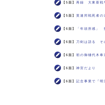
【5面】
再録 大東亜戦
【5面】
英連邦戦死者の
【6面】
「年頭所感」 
【6面】
刀剣は語る そ
【6面】
初の御樋代木奉
【6面】
神宮だより
【6面】
記念事業で『明