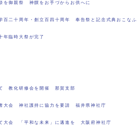
祭を御親祭 神饌をお手づからお供へに
学百二十周年・創立百四十周年 奉告祭と記念式典おこな
十年臨時大祭が完了
て 教化研修会を開催 那賀支部
者大会 神社護持に協力を要請 福井県神社庁
て大会 「平和な未来」に邁進を 大阪府神社庁