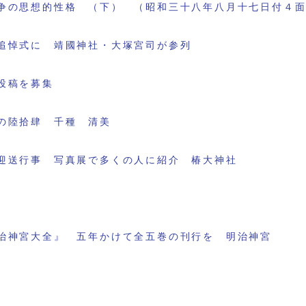
争の思想的性格 （下） （昭和三十八年八月十七日付４
追悼式に 靖國神社・大塚宮司が参列
投稿を募集
の陸拾肆 千種 清美
迎送行事 写真展で多くの人に紹介 椿大神社
治神宮大全』 五年かけて全五巻の刊行を 明治神宮