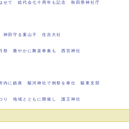
はせて 総代会七十周年も記念 秋田県神社庁
 神田守る案山子 住吉大社
月祭 雅やかに舞楽奉奏も 西宮神社
所内に鎮座 駿河神社で例祭を奉仕 駿東支部
つり 地域とともに開催し 護王神社