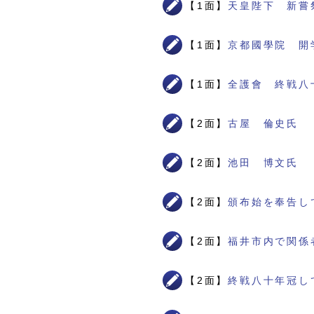
【1面】
天皇陛下 新嘗
【1面】
京都國學院 開
【1面】
全護會 終戦八
【2面】
古屋 倫史氏
【2面】
池田 博文氏
【2面】
頒布始を奉告し
【2面】
福井市内で関係
【2面】
終戦八十年冠し