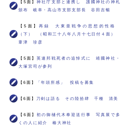
【5面】
神社庁支部と連携し 護國神社の神札
頒布 岐阜・高山市支部支部長 谷田吉暢
【5面】
再録 大東亜戦争の思想的性格
（下） （昭和三十八年八月十七日付４面）
葦津 珍彦
【5面】
英連邦戦死者の追悼式に 靖國神社・
大塚宮司が参列
【6面】
「年頭所感」 投稿を募集
【6面】
刀剣は語る その陸拾肆 千種 清美
【6面】
初の御樋代木奉迎送行事 写真展で多
くの人に紹介 椿大神社