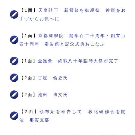
【1面】
天皇陛下 新嘗祭を御親祭 神饌をお
手づからお供へに
【1面】
京都國學院 開学百二十周年・創立百
四十周年 奉告祭と記念式典おこなふ
【1面】
全護會 終戦八十年臨時大祭が完了
【2面】
古屋 倫史氏
【2面】
池田 博文氏
【2面】
頒布始を奉告して 教化研修会を開
催 那賀支部