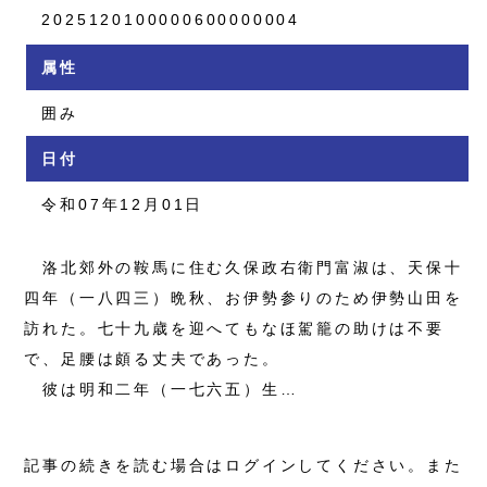
2025120100000600000004
属性
囲み
日付
令和07年12月01日
洛北郊外の鞍馬に住む久保政右衛門富淑は、天保十
四年（一八四三）晩秋、お伊勢参りのため伊勢山田を
訪れた。七十九歳を迎へてもなほ駕籠の助けは不要
で、足腰は頗る丈夫であった。
彼は明和二年（一七六五）生…
記事の続きを読む場合はログインしてください。また