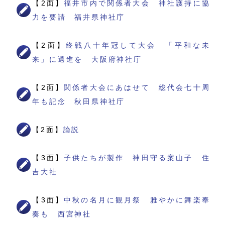
【2面】
福井市内で関係者大会 神社護持に協
力を要請 福井県神社庁
【2面】
終戦八十年冠して大会 「平和な未
来」に邁進を 大阪府神社庁
【2面】
関係者大会にあはせて 総代会七十周
年も記念 秋田県神社庁
【2面】
論説
【3面】
子供たちが製作 神田守る案山子 住
吉大社
【3面】
中秋の名月に観月祭 雅やかに舞楽奉
奏も 西宮神社