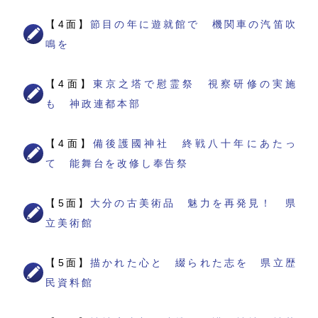
【4面】
節目の年に遊就館で 機関車の汽笛吹
鳴を
【4面】
東京之塔で慰霊祭 視察研修の実施
も 神政連都本部
【4面】
備後護國神社 終戦八十年にあたっ
て 能舞台を改修し奉告祭
【5面】
大分の古美術品 魅力を再発見！ 県
立美術館
【5面】
描かれた心と 綴られた志を 県立歴
民資料館