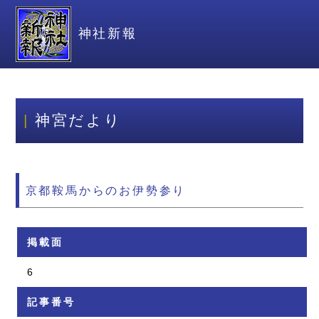
神社新報
神宮だより
京都鞍馬からのお伊勢参り
掲載面
6
記事番号