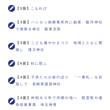
【3面】
こもれび
【3面】
ハンセン病療養所内に鎮座 駿河神社
で例祭を奉仕 駿東支部
【3面】
こども健やかまつり 地域とともに開
催し 護王神社
【4面】
杜に想ふ
【4面】
子供たちが坂のぼり 「一番札」を目
指して 長崎県護国神社
【4面】
終戦８０年で沖縄の地へ 慰霊祭や遺
骨収集事業 埼玉神青