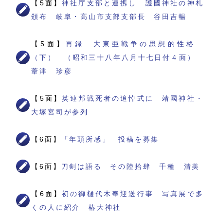
【5面】
神社庁支部と連携し 護國神社の神札
頒布 岐阜・高山市支部支部長 谷田吉暢
【5面】
再録 大東亜戦争の思想的性格
（下） （昭和三十八年八月十七日付４面）
葦津 珍彦
【5面】
英連邦戦死者の追悼式に 靖國神社・
大塚宮司が参列
【6面】
「年頭所感」 投稿を募集
【6面】
刀剣は語る その陸拾肆 千種 清美
【6面】
初の御樋代木奉迎送行事 写真展で多
くの人に紹介 椿大神社