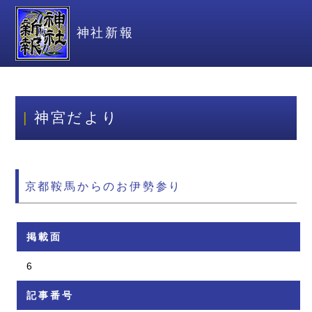
神社新報
神宮だより
京都鞍馬からのお伊勢参り
掲載面
6
記事番号