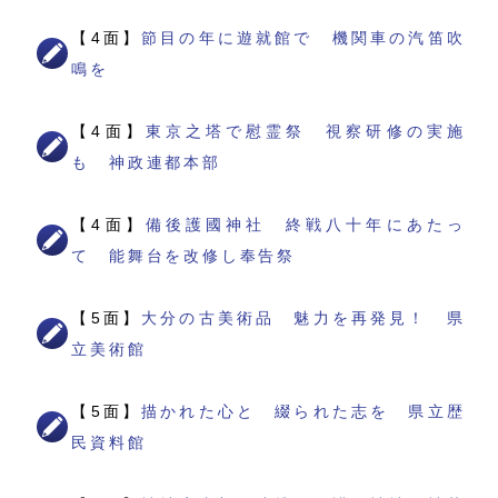
【4面】
節目の年に遊就館で 機関車の汽笛吹
鳴を
【4面】
東京之塔で慰霊祭 視察研修の実施
も 神政連都本部
【4面】
備後護國神社 終戦八十年にあたっ
て 能舞台を改修し奉告祭
【5面】
大分の古美術品 魅力を再発見！ 県
立美術館
【5面】
描かれた心と 綴られた志を 県立歴
民資料館