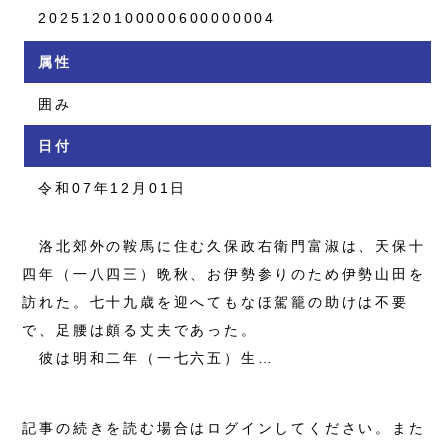
2025120100000600000004
属性
囲み
日付
令和07年12月01日
洛北郊外の鞍馬に住む久保政右衛門富淑は、天保十
四年（一八四三）晩秋、お伊勢参りのため伊勢山田を
訪れた。七十九歳を迎へてもなほ駕籠の助けは不要
で、足腰は頗る丈夫であった。
彼は明和二年（一七六五）生…
記事の続きを読む場合はログインしてください。また