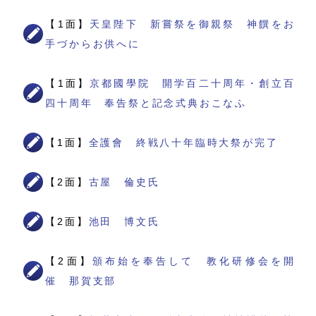
【1面】
天皇陛下 新嘗祭を御親祭 神饌をお
手づからお供へに
【1面】
京都國學院 開学百二十周年・創立百
四十周年 奉告祭と記念式典おこなふ
【1面】
全護會 終戦八十年臨時大祭が完了
【2面】
古屋 倫史氏
【2面】
池田 博文氏
【2面】
頒布始を奉告して 教化研修会を開
催 那賀支部