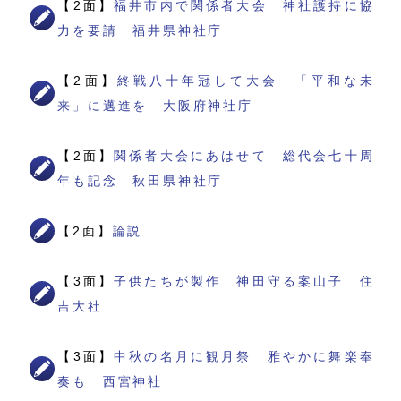
【2面】
福井市内で関係者大会 神社護持に協
力を要請 福井県神社庁
【2面】
終戦八十年冠して大会 「平和な未
来」に邁進を 大阪府神社庁
【2面】
関係者大会にあはせて 総代会七十周
年も記念 秋田県神社庁
【2面】
論説
【3面】
子供たちが製作 神田守る案山子 住
吉大社
【3面】
中秋の名月に観月祭 雅やかに舞楽奉
奏も 西宮神社