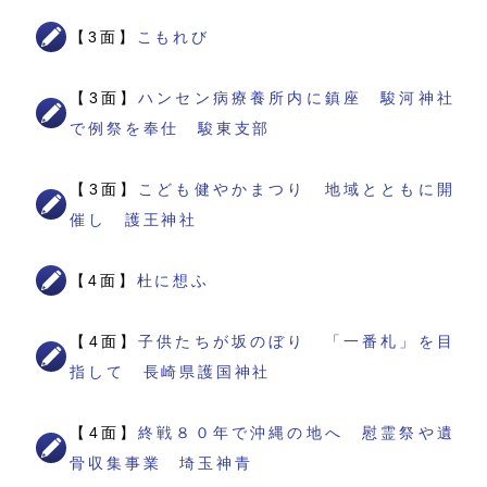
【3面】
こもれび
【3面】
ハンセン病療養所内に鎮座 駿河神社
で例祭を奉仕 駿東支部
【3面】
こども健やかまつり 地域とともに開
催し 護王神社
【4面】
杜に想ふ
【4面】
子供たちが坂のぼり 「一番札」を目
指して 長崎県護国神社
【4面】
終戦８０年で沖縄の地へ 慰霊祭や遺
骨収集事業 埼玉神青