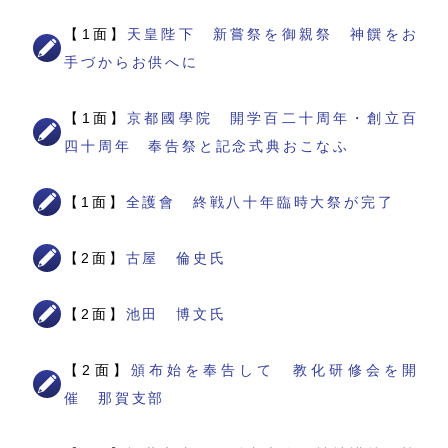
【1面】
天皇陛下 新嘗祭を御親祭 神饌をお
手づからお供へに
【1面】
京都國學院 開学百二十周年・創立百
四十周年 奉告祭と記念式典おこなふ
【1面】
全護會 終戦八十年臨時大祭が完了
【2面】
古屋 倫史氏
【2面】
池田 博文氏
【2面】
頒布始を奉告して 教化研修会を開
催 那賀支部