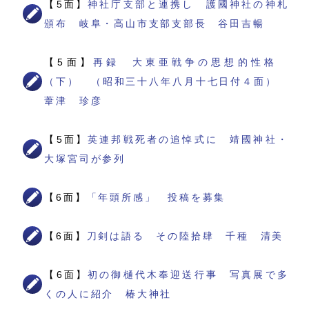
【5面】
神社庁支部と連携し 護國神社の神札
頒布 岐阜・高山市支部支部長 谷田吉暢
【5面】
再録 大東亜戦争の思想的性格
（下） （昭和三十八年八月十七日付４面）
葦津 珍彦
【5面】
英連邦戦死者の追悼式に 靖國神社・
大塚宮司が参列
【6面】
「年頭所感」 投稿を募集
【6面】
刀剣は語る その陸拾肆 千種 清美
【6面】
初の御樋代木奉迎送行事 写真展で多
くの人に紹介 椿大神社