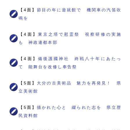
【4面】
節目の年に遊就館で 機関車の汽笛吹
鳴を
【4面】
東京之塔で慰霊祭 視察研修の実施
も 神政連都本部
【4面】
備後護國神社 終戦八十年にあたっ
て 能舞台を改修し奉告祭
【5面】
大分の古美術品 魅力を再発見！ 県
立美術館
【5面】
描かれた心と 綴られた志を 県立歴
民資料館