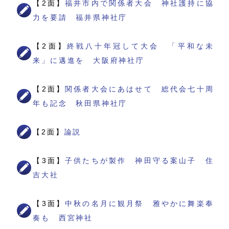
【2面】
福井市内で関係者大会 神社護持に協
力を要請 福井県神社庁
【2面】
終戦八十年冠して大会 「平和な未
来」に邁進を 大阪府神社庁
【2面】
関係者大会にあはせて 総代会七十周
年も記念 秋田県神社庁
【2面】
論説
【3面】
子供たちが製作 神田守る案山子 住
吉大社
【3面】
中秋の名月に観月祭 雅やかに舞楽奉
奏も 西宮神社