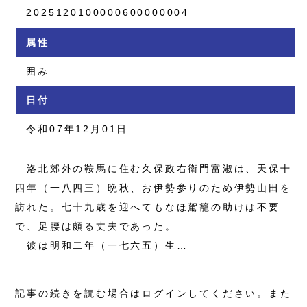
2025120100000600000004
属性
囲み
日付
令和07年12月01日
洛北郊外の鞍馬に住む久保政右衛門富淑は、天保十
四年（一八四三）晩秋、お伊勢参りのため伊勢山田を
訪れた。七十九歳を迎へてもなほ駕籠の助けは不要
で、足腰は頗る丈夫であった。
彼は明和二年（一七六五）生…
記事の続きを読む場合はログインしてください。また