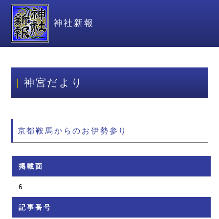
神社新報
神宮だより
京都鞍馬からのお伊勢参り
掲載面
6
記事番号