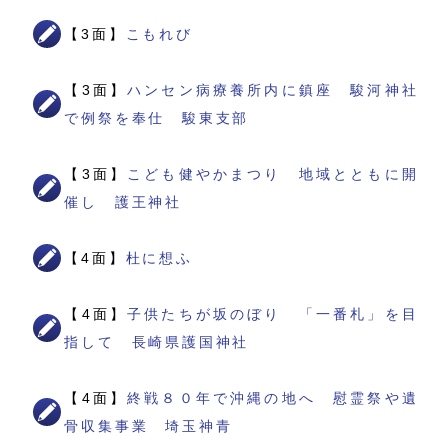
【3面】
こもれび
【3面】
ハンセン病療養所内に鎮座 駿河神社
で例祭を奉仕 駿東支部
【3面】
こども健やかまつり 地域とともに開
催し 護王神社
【4面】
杜に想ふ
【4面】
子供たちが坂のぼり 「一番札」を目
指して 長崎県護国神社
【4面】
終戦８０年で沖縄の地へ 慰霊祭や遺
骨収集事業 埼玉神青