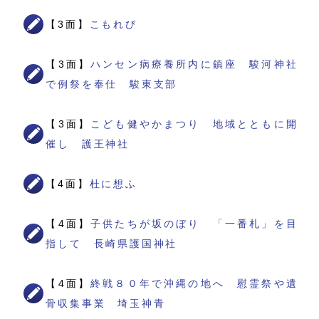
【3面】
こもれび
【3面】
ハンセン病療養所内に鎮座 駿河神社
で例祭を奉仕 駿東支部
【3面】
こども健やかまつり 地域とともに開
催し 護王神社
【4面】
杜に想ふ
【4面】
子供たちが坂のぼり 「一番札」を目
指して 長崎県護国神社
【4面】
終戦８０年で沖縄の地へ 慰霊祭や遺
骨収集事業 埼玉神青