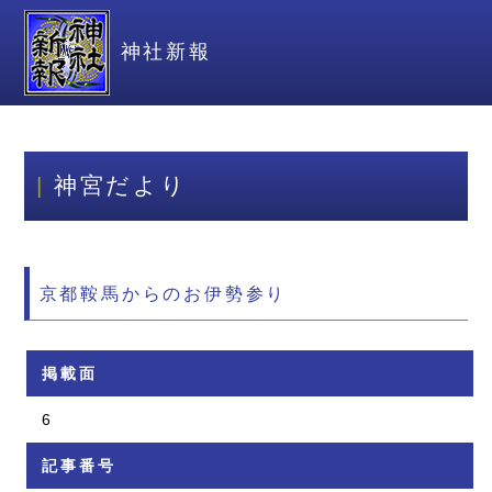
神社新報
神宮だより
京都鞍馬からのお伊勢参り
掲載面
6
記事番号