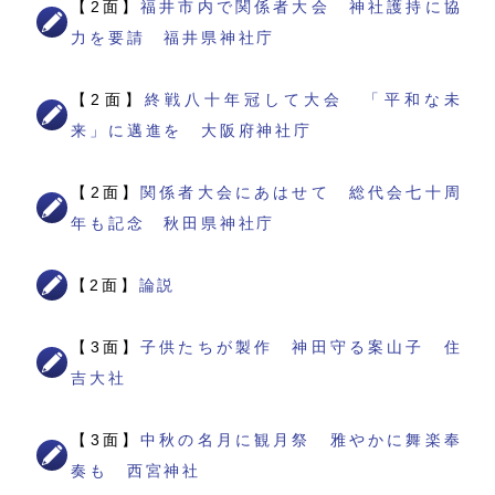
【2面】
福井市内で関係者大会 神社護持に協
力を要請 福井県神社庁
【2面】
終戦八十年冠して大会 「平和な未
来」に邁進を 大阪府神社庁
【2面】
関係者大会にあはせて 総代会七十周
年も記念 秋田県神社庁
【2面】
論説
【3面】
子供たちが製作 神田守る案山子 住
吉大社
【3面】
中秋の名月に観月祭 雅やかに舞楽奉
奏も 西宮神社