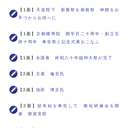
【1面】
天皇陛下 新嘗祭を御親祭 神饌をお
手づからお供へに
【1面】
京都國學院 開学百二十周年・創立百
四十周年 奉告祭と記念式典おこなふ
【1面】
全護會 終戦八十年臨時大祭が完了
【2面】
古屋 倫史氏
【2面】
池田 博文氏
【2面】
頒布始を奉告して 教化研修会を開
催 那賀支部