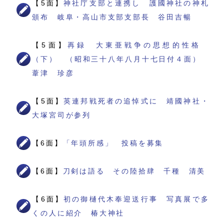
【5面】
神社庁支部と連携し 護國神社の神札
頒布 岐阜・高山市支部支部長 谷田吉暢
【5面】
再録 大東亜戦争の思想的性格
（下） （昭和三十八年八月十七日付４面）
葦津 珍彦
【5面】
英連邦戦死者の追悼式に 靖國神社・
大塚宮司が参列
【6面】
「年頭所感」 投稿を募集
【6面】
刀剣は語る その陸拾肆 千種 清美
【6面】
初の御樋代木奉迎送行事 写真展で多
くの人に紹介 椿大神社