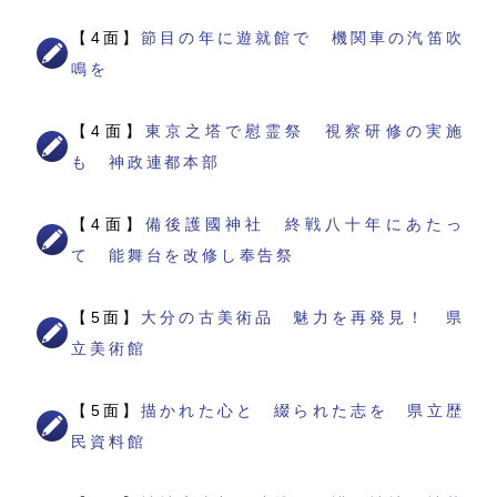
【4面】
節目の年に遊就館で 機関車の汽笛吹
鳴を
【4面】
東京之塔で慰霊祭 視察研修の実施
も 神政連都本部
【4面】
備後護國神社 終戦八十年にあたっ
て 能舞台を改修し奉告祭
【5面】
大分の古美術品 魅力を再発見！ 県
立美術館
【5面】
描かれた心と 綴られた志を 県立歴
民資料館