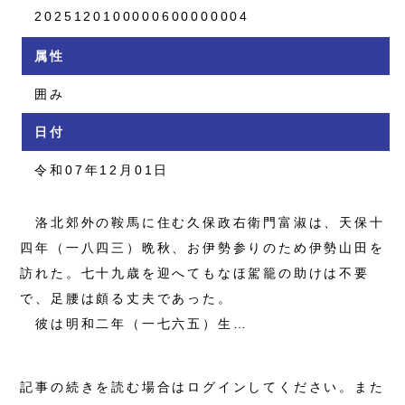
2025120100000600000004
属性
囲み
日付
令和07年12月01日
洛北郊外の鞍馬に住む久保政右衛門富淑は、天保十
四年（一八四三）晩秋、お伊勢参りのため伊勢山田を
訪れた。七十九歳を迎へてもなほ駕籠の助けは不要
で、足腰は頗る丈夫であった。
彼は明和二年（一七六五）生…
記事の続きを読む場合はログインしてください。また