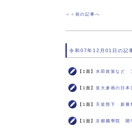
＜＜前の記事へ
令和07年12月01日の記
【1面】
水田政策など 
【1面】
皇大参画の日本
【1面】
天皇陛下 新嘗
【1面】
京都國學院 開