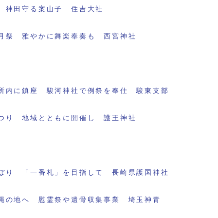
 神田守る案山子 住吉大社
月祭 雅やかに舞楽奉奏も 西宮神社
所内に鎮座 駿河神社で例祭を奉仕 駿東支部
つり 地域とともに開催し 護王神社
ぼり 「一番札」を目指して 長崎県護国神社
縄の地へ 慰霊祭や遺骨収集事業 埼玉神青