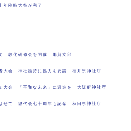
十年臨時大祭が完了
て 教化研修会を開催 那賀支部
者大会 神社護持に協力を要請 福井県神社庁
て大会 「平和な未来」に邁進を 大阪府神社庁
はせて 総代会七十周年も記念 秋田県神社庁