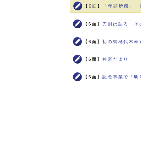
【6面】
「年頭所感」 
【6面】
刀剣は語る そ
【6面】
初の御樋代木奉
【6面】
神宮だより
【6面】
記念事業で『明