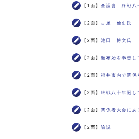
【1面】
全護會 終戦八
【2面】
古屋 倫史氏
【2面】
池田 博文氏
【2面】
頒布始を奉告し
【2面】
福井市内で関係
【2面】
終戦八十年冠し
【2面】
関係者大会にあ
【2面】
論説