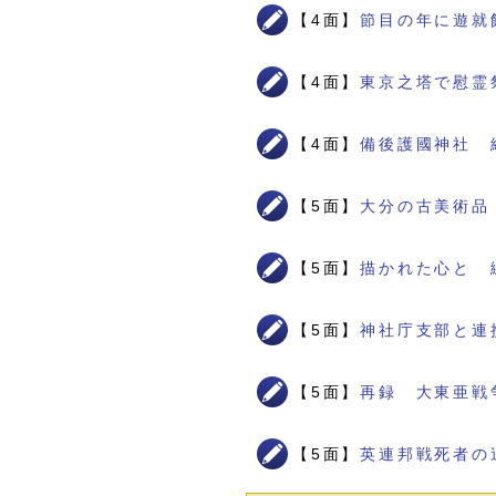
【4面】
節目の年に遊就
【4面】
東京之塔で慰霊
【4面】
備後護國神社 
【5面】
大分の古美術品
【5面】
描かれた心と 
【5面】
神社庁支部と連
【5面】
再録 大東亜戦
【5面】
英連邦戦死者の