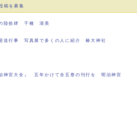
投稿を募集
の陸拾肆 千種 清美
迎送行事 写真展で多くの人に紹介 椿大神社
治神宮大全』 五年かけて全五巻の刊行を 明治神宮