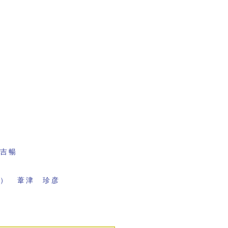
田吉暢
面） 葦津 珍彦