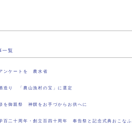
事一覧
アンケートを 農水省
酒造り 「農山漁村の宝」に選定
祭を御親祭 神饌をお手づからお供へに
学百二十周年・創立百四十周年 奉告祭と記念式典おこな