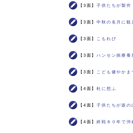
【3面】
子供たちが製作
【3面】
中秋の名月に観
【3面】
こもれび
【3面】
ハンセン病療養
【3面】
こども健やかま
【4面】
杜に想ふ
【4面】
子供たちが坂の
【4面】
終戦８０年で沖