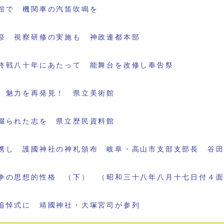
館で 機関車の汽笛吹鳴を
祭 視察研修の実施も 神政連都本部
終戦八十年にあたって 能舞台を改修し奉告祭
 魅力を再発見！ 県立美術館
綴られた志を 県立歴民資料館
携し 護國神社の神札頒布 岐阜・高山市支部支部長 谷
争の思想的性格 （下） （昭和三十八年八月十七日付４
追悼式に 靖國神社・大塚宮司が参列