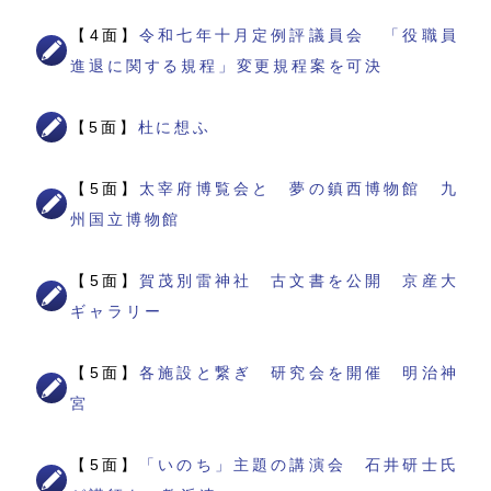
【4面】
令和七年十月定例評議員会 「役職員
進退に関する規程」変更規程案を可決
【5面】
杜に想ふ
【5面】
太宰府博覧会と 夢の鎮西博物館 九
州国立博物館
【5面】
賀茂別雷神社 古文書を公開 京産大
ギャラリー
【5面】
各施設と繋ぎ 研究会を開催 明治神
宮
【5面】
「いのち」主題の講演会 石井研士氏