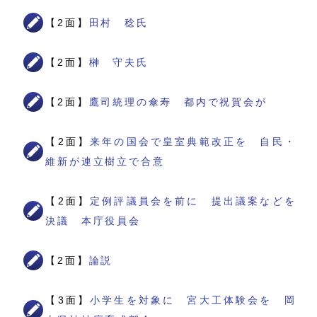
【2面】
田村 稔氏
【2面】
榊 守夫氏
【2面】
鷹司統理の傘寿 都内で祝賀会が
【2面】
来年の国会で皇室典範改正を 自民・
維新が連立樹立で合意
【2面】
定例評議員会を前に 提出議案などを
決議 本庁役員会
【2面】
論説
【3面】
小学生を対象に 宮大工体験会を 岡