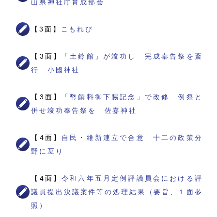
山県神社庁育成部会
【3面】
こもれび
【3面】
「土鈴館」が竣功し 完成奉告祭を斎
行 小國神社
【3面】
「幣饌料御下賜記念」で改修 例祭と
併せ竣功奉告祭を 佐嘉神社
【4面】
自民・維新連立で合意 十二の政策分
野に亙り
【4面】
令和六年五月定例評議員会における評
議員提出決議案件等の処理結果（要旨、１面参
照）