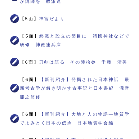
が講師を 教派連
【5面】
神宮だより
【5面】
終戦と設立の節目に 靖國神社などで
研修 神政連兵庫
【6面】
刀剣は語る その陸拾参 千種 清美
【6面】
【新刊紹介】発掘された日本神話 最
新考古学が解き明かす古事記と日本書紀 瀧音
能之監修
【6面】
【新刊紹介】大地と人の物語―地質学
でよみとく日本の伝承 日本地質学会編