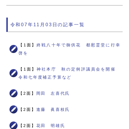
令和07年11月03日の記事一覧
【1面】
終戦八十年で御供花 都慰霊堂に行幸
啓を
【1面】
神社本庁 秋の定例評議員会を開催
令和七年度補正予算など
【2面】
岡田 左喜代氏
【2面】
進藤 眞喜枝氏
【2面】
花田 明雄氏