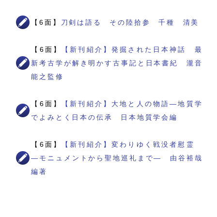
【6面】
刀剣は語る その陸拾参 千種 清美
【6面】
【新刊紹介】発掘された日本神話 最
新考古学が解き明かす古事記と日本書紀 瀧音
能之監修
【6面】
【新刊紹介】大地と人の物語―地質学
でよみとく日本の伝承 日本地質学会編
【6面】
【新刊紹介】変わりゆく戦没者慰霊
―モニュメントから聖地巡礼まで― 由谷裕哉
編著