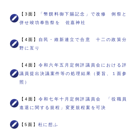
【3面】
「幣饌料御下賜記念」で改修 例祭と
併せ竣功奉告祭を 佐嘉神社
【4面】
自民・維新連立で合意 十二の政策分
野に亙り
【4面】
令和六年五月定例評議員会における評
議員提出決議案件等の処理結果（要旨、１面参
照）
【4面】
令和七年十月定例評議員会 「役職員
進退に関する規程」変更規程案を可決
【5面】
杜に想ふ