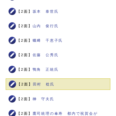
【2面】
坂本 泰世氏
【2面】
山内 俊行氏
【2面】
蠣﨑 千恵子氏
【2面】
佐藤 公秀氏
【2面】
鴨角 正統氏
【2面】
田村 稔氏
【2面】
榊 守夫氏
【2面】
鷹司統理の傘寿 都内で祝賀会が