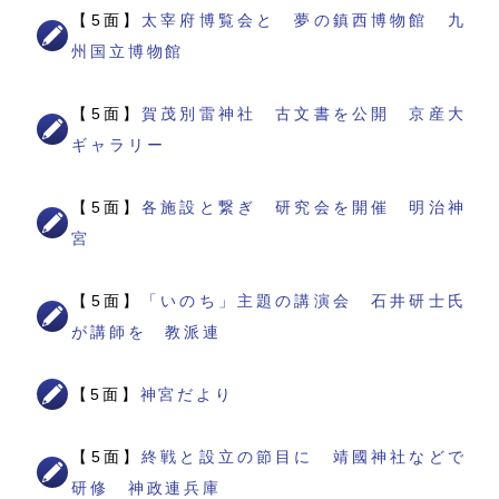
【5面】
太宰府博覧会と 夢の鎮西博物館 九
州国立博物館
【5面】
賀茂別雷神社 古文書を公開 京産大
ギャラリー
【5面】
各施設と繋ぎ 研究会を開催 明治神
宮
【5面】
「いのち」主題の講演会 石井研士氏
が講師を 教派連
【5面】
神宮だより
【5面】
終戦と設立の節目に 靖國神社などで
研修 神政連兵庫