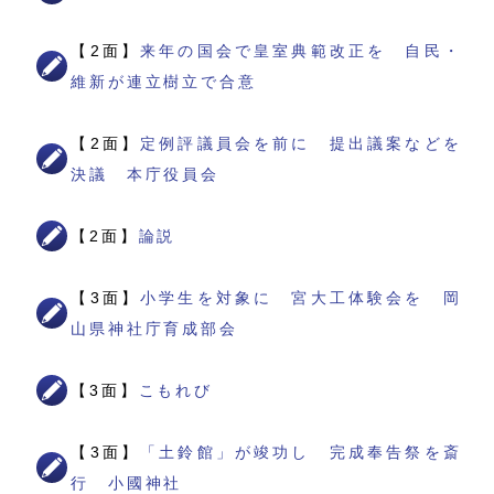
【2面】
来年の国会で皇室典範改正を 自民・
維新が連立樹立で合意
【2面】
定例評議員会を前に 提出議案などを
決議 本庁役員会
【2面】
論説
【3面】
小学生を対象に 宮大工体験会を 岡
山県神社庁育成部会
【3面】
こもれび
【3面】
「土鈴館」が竣功し 完成奉告祭を斎
行 小國神社