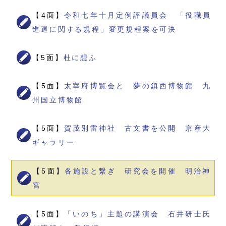
【4面】
令和七年十月定例評議員会 「役職員
進退に関する規程」変更規程案を可決
【5面】
杜に想ふ
【5面】
太宰府博覧会と 夢の鎮西博物館 九
州国立博物館
【5面】
賀茂別雷神社 古文書を公開 京産大
ギャラリー
【5面】
各施設と繋ぎ 研究会を開催 明治神
宮
【5面】
「いのち」主題の講演会 石井研士氏