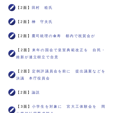
【2面】
田村 稔氏
【2面】
榊 守夫氏
【2面】
鷹司統理の傘寿 都内で祝賀会が
【2面】
来年の国会で皇室典範改正を 自民・
維新が連立樹立で合意
【2面】
定例評議員会を前に 提出議案などを
決議 本庁役員会
【2面】
論説
【3面】
小学生を対象に 宮大工体験会を 岡