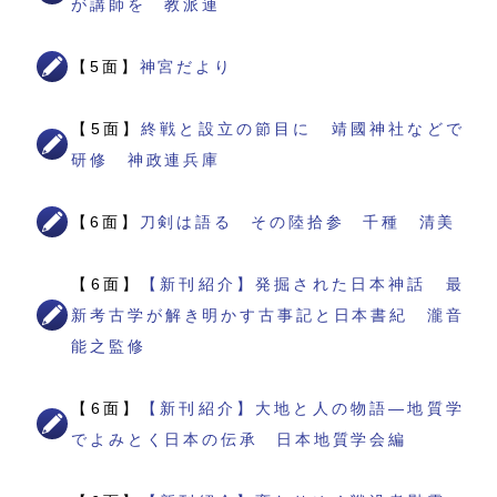
が講師を 教派連
【5面】
神宮だより
【5面】
終戦と設立の節目に 靖國神社などで
研修 神政連兵庫
【6面】
刀剣は語る その陸拾参 千種 清美
【6面】
【新刊紹介】発掘された日本神話 最
新考古学が解き明かす古事記と日本書紀 瀧音
能之監修
【6面】
【新刊紹介】大地と人の物語―地質学
でよみとく日本の伝承 日本地質学会編