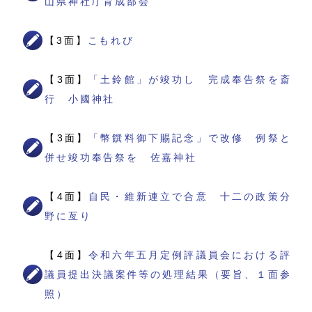
山県神社庁育成部会
【3面】
こもれび
【3面】
「土鈴館」が竣功し 完成奉告祭を斎
行 小國神社
【3面】
「幣饌料御下賜記念」で改修 例祭と
併せ竣功奉告祭を 佐嘉神社
【4面】
自民・維新連立で合意 十二の政策分
野に亙り
【4面】
令和六年五月定例評議員会における評
議員提出決議案件等の処理結果（要旨、１面参
照）