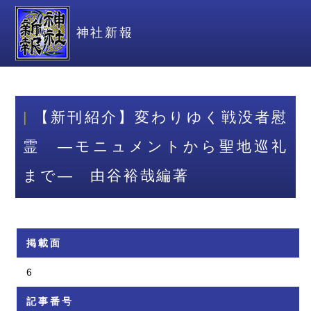
神社新報
【新刊紹介】変わりゆく戦没者慰
霊 ―モニュメントから聖地巡礼
まで― 由谷裕哉編著
掲載面
6
記事番号