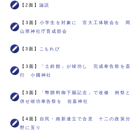
【2面】
論説
【3面】
小学生を対象に 宮大工体験会を 岡
山県神社庁育成部会
【3面】
こもれび
【3面】
「土鈴館」が竣功し 完成奉告祭を斎
行 小國神社
【3面】
「幣饌料御下賜記念」で改修 例祭と
併せ竣功奉告祭を 佐嘉神社
【4面】
自民・維新連立で合意 十二の政策分
野に亙り