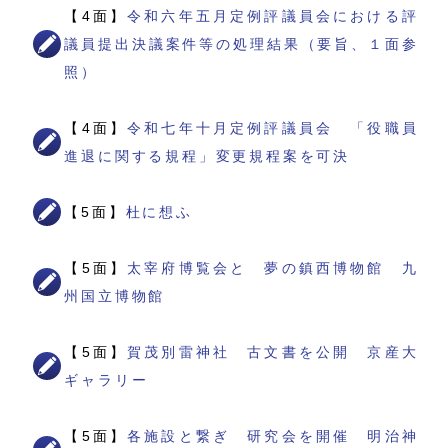
【4面】
令和六年五月定例評議員会における評
議員提出決議案件等の処理結果（要旨、１面参
照）
【4面】
令和七年十月定例評議員会 「役職員
進退に関する規程」変更規程案を可決
【5面】
杜に想ふ
【5面】
太宰府博覧会と 夢の鎮西博物館 九
州国立博物館
【5面】
賀茂別雷神社 古文書を公開 京産大
ギャラリー
【5面】
各施設と繋ぎ 研究会を開催 明治神