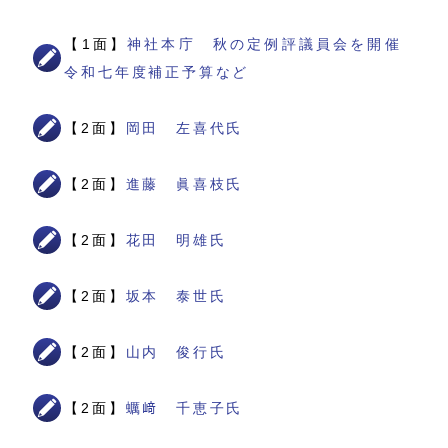
【1面】
神社本庁 秋の定例評議員会を開催
令和七年度補正予算など
【2面】
岡田 左喜代氏
【2面】
進藤 眞喜枝氏
【2面】
花田 明雄氏
【2面】
坂本 泰世氏
【2面】
山内 俊行氏
【2面】
蠣﨑 千恵子氏