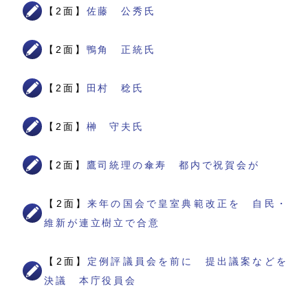
【2面】
佐藤 公秀氏
【2面】
鴨角 正統氏
【2面】
田村 稔氏
【2面】
榊 守夫氏
【2面】
鷹司統理の傘寿 都内で祝賀会が
【2面】
来年の国会で皇室典範改正を 自民・
維新が連立樹立で合意
【2面】
定例評議員会を前に 提出議案などを
決議 本庁役員会