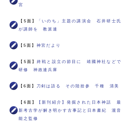
宮
【5面】
「いのち」主題の講演会 石井研士氏
が講師を 教派連
【5面】
神宮だより
【5面】
終戦と設立の節目に 靖國神社などで
研修 神政連兵庫
【6面】
刀剣は語る その陸拾参 千種 清美
【6面】
【新刊紹介】発掘された日本神話 最
新考古学が解き明かす古事記と日本書紀 瀧音
能之監修