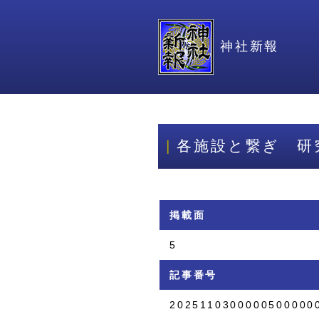
神社新報
各施設と繋ぎ 研
掲載面
5
記事番号
2025110300000500000