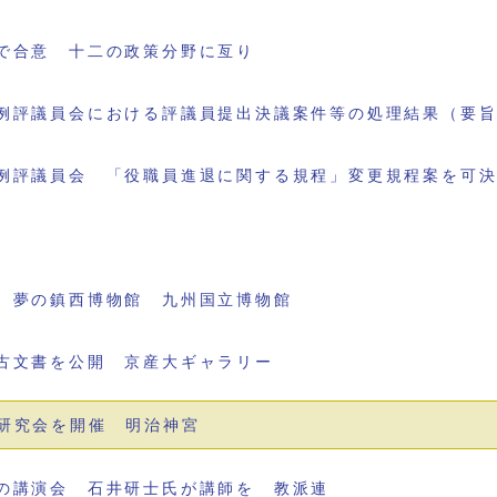
で合意 十二の政策分野に亙り
例評議員会における評議員提出決議案件等の処理結果（要
例評議員会 「役職員進退に関する規程」変更規程案を可
 夢の鎮西博物館 九州国立博物館
古文書を公開 京産大ギャラリー
研究会を開催 明治神宮
の講演会 石井研士氏が講師を 教派連