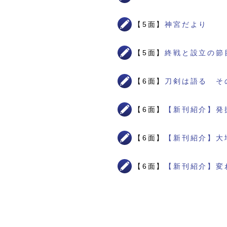
【5面】
神宮だより
【5面】
終戦と設立の節
【6面】
刀剣は語る そ
【6面】
【新刊紹介】発
【6面】
【新刊紹介】大
【6面】
【新刊紹介】変