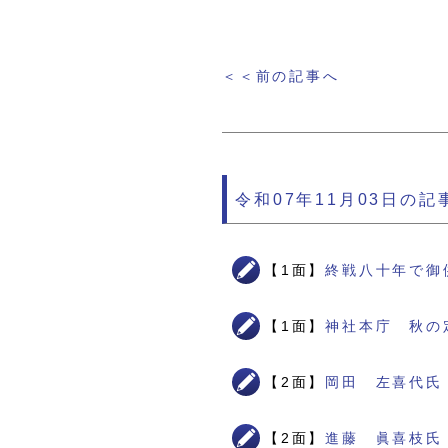
＜＜前の記事へ
令和07年11月03日の記
【1面】
終戦八十年で御
【1面】
神社本庁 秋の
【2面】
岡田 左喜代氏
【2面】
進藤 眞喜枝氏