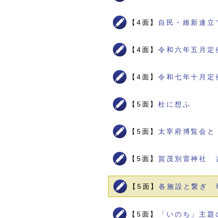
【4面】
自民・維新連立
【4面】
令和六年五月定
【4面】
令和七年十月定
【5面】
杜に想ふ
【5面】
太宰府博覧会と
【5面】
賀茂別雷神社 
【5面】
各施設と繋ぎ 
【5面】
「いのち」主題