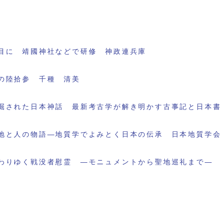
目に 靖國神社などで研修 神政連兵庫
の陸拾参 千種 清美
掘された日本神話 最新考古学が解き明かす古事記と日本
地と人の物語―地質学でよみとく日本の伝承 日本地質学
わりゆく戦没者慰霊 ―モニュメントから聖地巡礼まで―