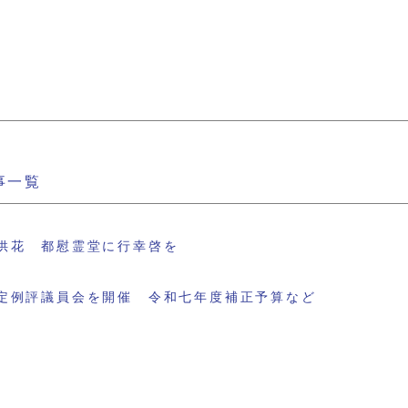
事一覧
供花 都慰霊堂に行幸啓を
定例評議員会を開催 令和七年度補正予算など