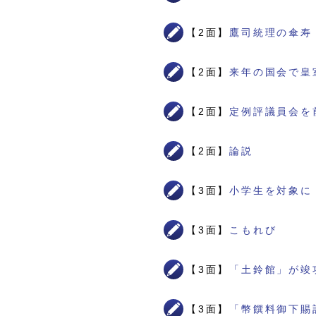
【2面】
鷹司統理の傘寿
【2面】
来年の国会で皇
【2面】
定例評議員会を
【2面】
論説
【3面】
小学生を対象に
【3面】
こもれび
【3面】
「土鈴館」が竣
【3面】
「幣饌料御下賜