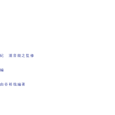
書紀 瀧音能之監修
会編
 由谷裕哉編著