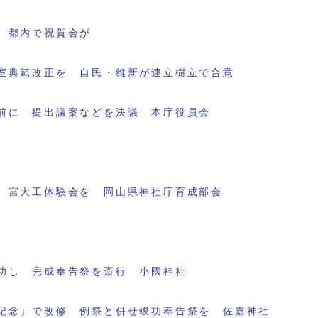
 都内で祝賀会が
室典範改正を 自民・維新が連立樹立で合意
前に 提出議案などを決議 本庁役員会
 宮大工体験会を 岡山県神社庁育成部会
功し 完成奉告祭を斎行 小國神社
記念」で改修 例祭と併せ竣功奉告祭を 佐嘉神社