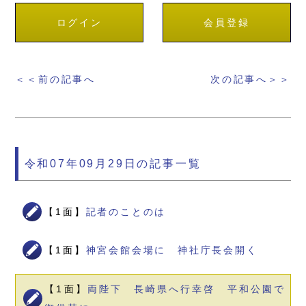
ログイン
会員登録
＜＜前の記事へ
次の記事へ＞＞
令和07年09月29日の記事一覧
【1面】
記者のことのは
【1面】
神宮会館会場に 神社庁長会開く
【1面】
両陛下 長崎県へ行幸啓 平和公園で