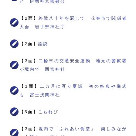
ど 伊勢神宮崇敬会
【2面】
終戦八十年を冠して 花巻市で関係者
大会 岩手県神社庁
【2面】
論説
【3面】
二輪車の交通安全運動 地元の警察署
が境内で 西宮神社
【3面】
二カ月に亙り夏詣 初の祭典や儀式
も 冨士浅間神社
【3面】
こもれび
【3面】
境内で「ふれあい食堂」 楽しみなが