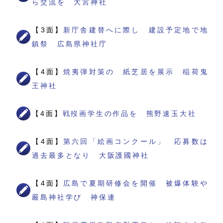
ら交流を 大宮神社
【3面】
新庁舎建替へに際し 建設予定地で地
鎮祭 広島県神社庁
【4面】
焼夷弾対策の 紙芝居を展示 稲荷鬼
王神社
【4面】
戦歿画学生の作品を 熊野速玉大社
【4面】
第六回「絵画コンクール」 応募数は
過去最多となり 大阪護國神社
【4面】
広島で夏期研修会を開催 被爆体験や
嚴島神社学び 神保連