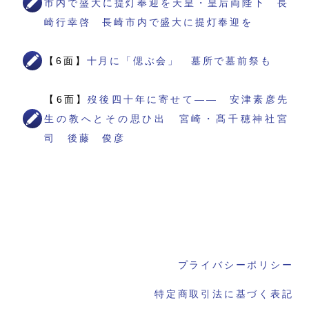
市内で盛大に提灯奉迎を天皇・皇后両陛下 長
崎行幸啓 長崎市内で盛大に提灯奉迎を
【6面】
十月に「偲ぶ会」 墓所で墓前祭も
【6面】
歿後四十年に寄せて―― 安津素彦先
生の教へとその思ひ出 宮崎・髙千穂神社宮
司 後藤 俊彦
プライバシーポリシー
特定商取引法に基づく表記