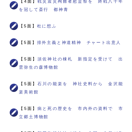
【4面】
戦災震災殉難者慰霊祭を 終戦八十年
を冠して斎行 都神青
【5面】
杜に想ふ
【5面】
排外主義と神道精神 チャート出意人
【5面】
須佐神社の棟札 新指定を受けて 出
雲弥生の森博物館
【5面】
石川の能楽を 神社史料から 金沢能
楽美術館
【5面】
病と死の歴史を 市内外の資料で 市
立郷土博物館