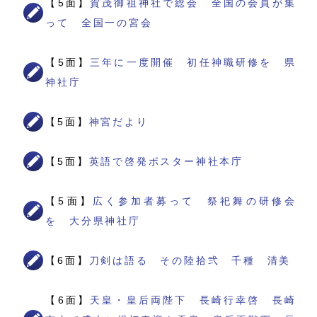
【5面】
賀茂御祖神社で総会 全国の会員が集
って 全国一の宮会
【5面】
三年に一度開催 初任神職研修を 県
神社庁
【5面】
神宮だより
【5面】
英語で啓発ポスター神社本庁
【5面】
広く参加者募って 祭祀舞の研修会
を 大分県神社庁
【6面】
刀剣は語る その陸拾弐 千種 清美
【6面】
天皇・皇后両陛下 長崎行幸啓 長崎