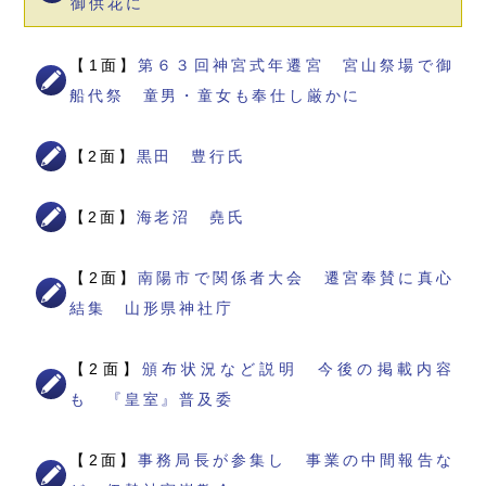
御供花に
【1面】
第６３回神宮式年遷宮 宮山祭場で御
船代祭 童男・童女も奉仕し厳かに
【2面】
黒田 豊行氏
【2面】
海老沼 堯氏
【2面】
南陽市で関係者大会 遷宮奉賛に真心
結集 山形県神社庁
【2面】
頒布状況など説明 今後の掲載内容
も 『皇室』普及委
【2面】
事務局長が参集し 事業の中間報告な