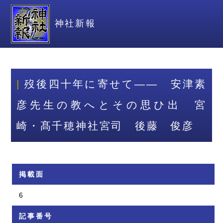
神社新報
歿後四十年に寄せて―― 安津素
彦先生の教へとその思ひ出 宮
崎・髙千穂神社宮司 後藤 俊彦
掲載面
6
記事番号