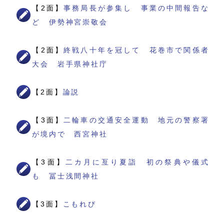
【2面】
事務局長が参集し 事業の中間報告な
ど 伊勢神宮崇敬会
【2面】
終戦八十年を冠して 花巻市で関係者
大会 岩手県神社庁
【2面】
論説
【3面】
二輪車の交通安全運動 地元の警察署
が境内で 西宮神社
【3面】
二カ月に亙り夏詣 初の祭典や儀式
も 冨士浅間神社
【3面】
こもれび