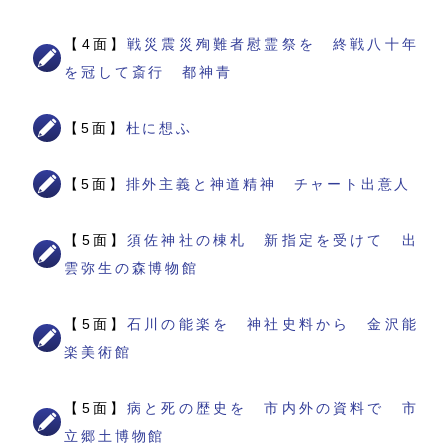
【4面】
戦災震災殉難者慰霊祭を 終戦八十年
を冠して斎行 都神青
【5面】
杜に想ふ
【5面】
排外主義と神道精神 チャート出意人
【5面】
須佐神社の棟札 新指定を受けて 出
雲弥生の森博物館
【5面】
石川の能楽を 神社史料から 金沢能
楽美術館
【5面】
病と死の歴史を 市内外の資料で 市
立郷土博物館