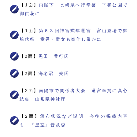
【1面】
両陛下 長崎県へ行幸啓 平和公園で
御供花に
【1面】
第６３回神宮式年遷宮 宮山祭場で御
船代祭 童男・童女も奉仕し厳かに
【2面】
黒田 豊行氏
【2面】
海老沼 堯氏
【2面】
南陽市で関係者大会 遷宮奉賛に真心
結集 山形県神社庁
【2面】
頒布状況など説明 今後の掲載内容
も 『皇室』普及委