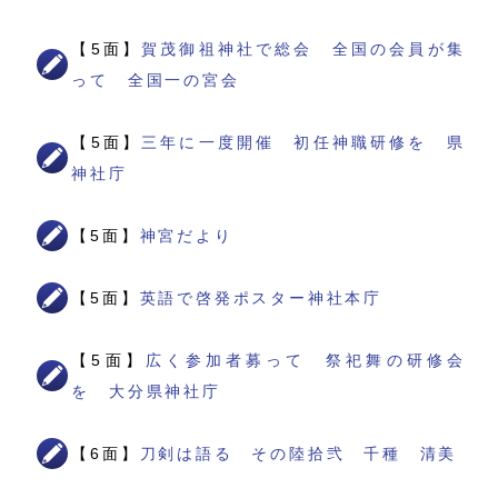
【5面】
賀茂御祖神社で総会 全国の会員が集
って 全国一の宮会
【5面】
三年に一度開催 初任神職研修を 県
神社庁
【5面】
神宮だより
【5面】
英語で啓発ポスター神社本庁
【5面】
広く参加者募って 祭祀舞の研修会
を 大分県神社庁
【6面】
刀剣は語る その陸拾弐 千種 清美