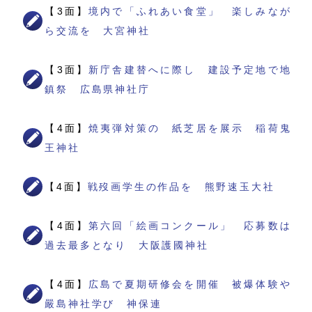
【3面】
境内で「ふれあい食堂」 楽しみなが
ら交流を 大宮神社
【3面】
新庁舎建替へに際し 建設予定地で地
鎮祭 広島県神社庁
【4面】
焼夷弾対策の 紙芝居を展示 稲荷鬼
王神社
【4面】
戦歿画学生の作品を 熊野速玉大社
【4面】
第六回「絵画コンクール」 応募数は
過去最多となり 大阪護國神社
【4面】
広島で夏期研修会を開催 被爆体験や
嚴島神社学び 神保連