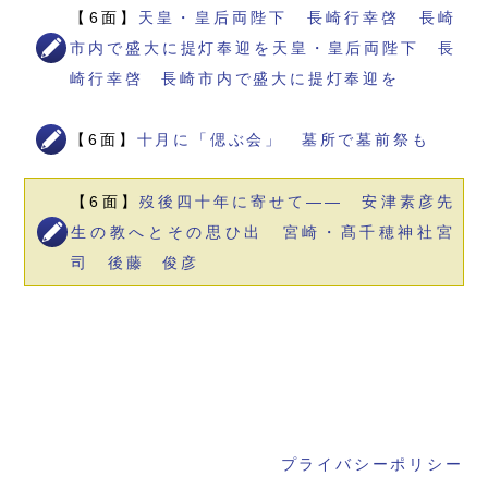
【6面】
天皇・皇后両陛下 長崎行幸啓 長崎
市内で盛大に提灯奉迎を天皇・皇后両陛下 長
崎行幸啓 長崎市内で盛大に提灯奉迎を
【6面】
十月に「偲ぶ会」 墓所で墓前祭も
【6面】
歿後四十年に寄せて―― 安津素彦先
生の教へとその思ひ出 宮崎・髙千穂神社宮
司 後藤 俊彦
プライバシーポリシー