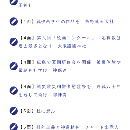
王神社
【4面】
戦歿画学生の作品を 熊野速玉大社
【4面】
第六回「絵画コンクール」 応募数は
過去最多となり 大阪護國神社
【4面】
広島で夏期研修会を開催 被爆体験や
嚴島神社学び 神保連
【4面】
戦災震災殉難者慰霊祭を 終戦八十年
を冠して斎行 都神青
【5面】
杜に想ふ
【5面】
排外主義と神道精神 チャート出意人