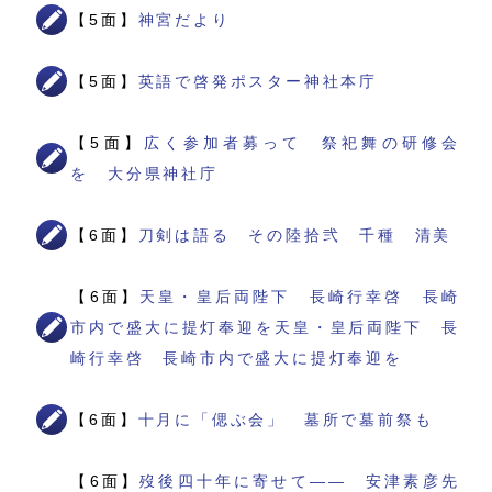
【5面】
神宮だより
【5面】
英語で啓発ポスター神社本庁
【5面】
広く参加者募って 祭祀舞の研修会
を 大分県神社庁
【6面】
刀剣は語る その陸拾弐 千種 清美
【6面】
天皇・皇后両陛下 長崎行幸啓 長崎
市内で盛大に提灯奉迎を天皇・皇后両陛下 長
崎行幸啓 長崎市内で盛大に提灯奉迎を
【6面】
十月に「偲ぶ会」 墓所で墓前祭も
【6面】
歿後四十年に寄せて―― 安津素彦先