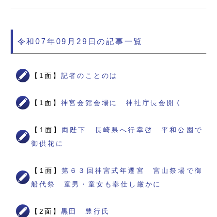
令和07年09月29日の記事一覧
【1面】
記者のことのは
【1面】
神宮会館会場に 神社庁長会開く
【1面】
両陛下 長崎県へ行幸啓 平和公園で
御供花に
【1面】
第６３回神宮式年遷宮 宮山祭場で御
船代祭 童男・童女も奉仕し厳かに
【2面】
黒田 豊行氏