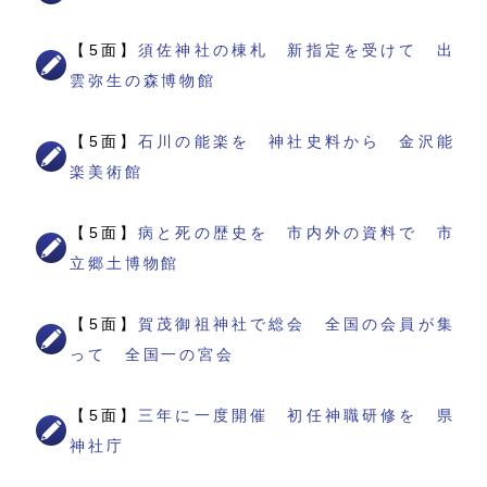
【5面】
須佐神社の棟札 新指定を受けて 出
雲弥生の森博物館
【5面】
石川の能楽を 神社史料から 金沢能
楽美術館
【5面】
病と死の歴史を 市内外の資料で 市
立郷土博物館
【5面】
賀茂御祖神社で総会 全国の会員が集
って 全国一の宮会
【5面】
三年に一度開催 初任神職研修を 県
神社庁