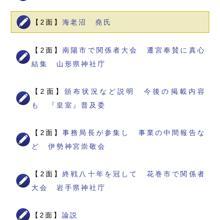
【2面】
海老沼 堯氏
【2面】
南陽市で関係者大会 遷宮奉賛に真心
結集 山形県神社庁
【2面】
頒布状況など説明 今後の掲載内容
も 『皇室』普及委
【2面】
事務局長が参集し 事業の中間報告な
ど 伊勢神宮崇敬会
【2面】
終戦八十年を冠して 花巻市で関係者
大会 岩手県神社庁
【2面】
論説