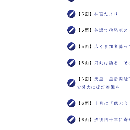
【5面】
神宮だより
【5面】
英語で啓発ポス
【5面】
広く参加者募っ
【6面】
刀剣は語る そ
【6面】
天皇・皇后両陛
で盛大に提灯奉迎を
【6面】
十月に「偲ぶ会
【6面】
歿後四十年に寄