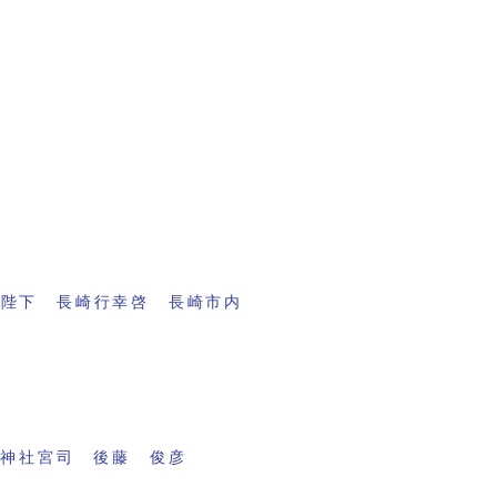
両陛下 長崎行幸啓 長崎市内
穂神社宮司 後藤 俊彦