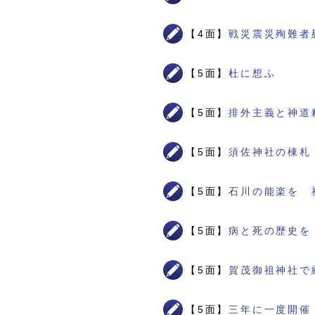
【4面】
戦災震災殉難者
【5面】
杜に想ふ
【5面】
排外主義と神道
【5面】
須佐神社の棟札
【5面】
石川の能楽を 
【5面】
病と死の歴史を
【5面】
賀茂御祖神社で
【5面】
三年に一度開催