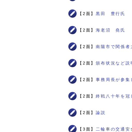
【2面】
黒田 豊行氏
【2面】
海老沼 堯氏
【2面】
南陽市で関係者
【2面】
頒布状況など説
【2面】
事務局長が参集
【2面】
終戦八十年を冠
【2面】
論説
【3面】
二輪車の交通安