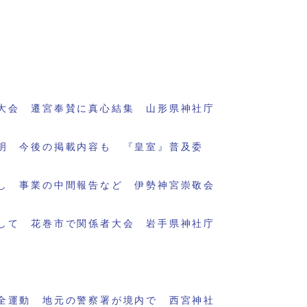
大会 遷宮奉賛に真心結集 山形県神社庁
明 今後の掲載内容も 『皇室』普及委
し 事業の中間報告など 伊勢神宮崇敬会
して 花巻市で関係者大会 岩手県神社庁
全運動 地元の警察署が境内で 西宮神社