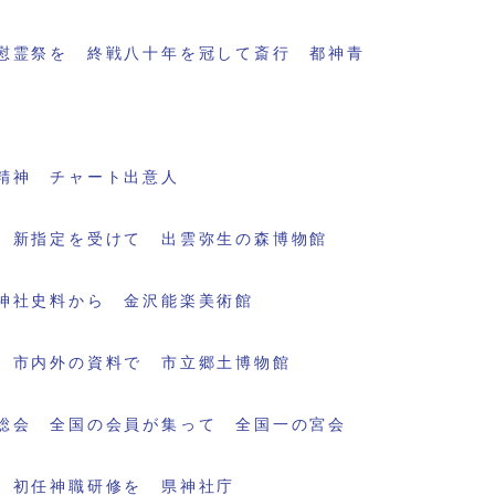
慰霊祭を 終戦八十年を冠して斎行 都神青
精神 チャート出意人
 新指定を受けて 出雲弥生の森博物館
神社史料から 金沢能楽美術館
 市内外の資料で 市立郷土博物館
総会 全国の会員が集って 全国一の宮会
 初任神職研修を 県神社庁