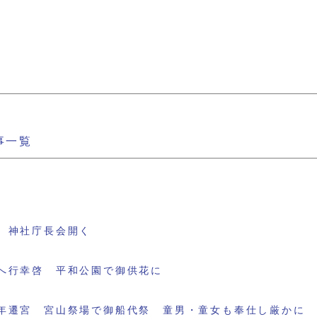
事一覧
 神社庁長会開く
へ行幸啓 平和公園で御供花に
年遷宮 宮山祭場で御船代祭 童男・童女も奉仕し厳かに