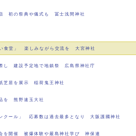
詣 初の祭典や儀式も 冨士浅間神社
い食堂」 楽しみながら交流を 大宮神社
際し 建設予定地で地鎮祭 広島県神社庁
紙芝居を展示 稲荷鬼王神社
品を 熊野速玉大社
ンクール」 応募数は過去最多となり 大阪護國神社
会を開催 被爆体験や嚴島神社学び 神保連