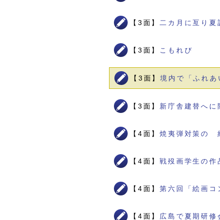
【3面】
二カ月に亙り夏
【3面】
こもれび
【3面】
境内で「ふれあ
【3面】
新庁舎建替へに
【4面】
焼夷弾対策の 
【4面】
戦歿画学生の作
【4面】
第六回「絵画コ
【4面】
広島で夏期研修