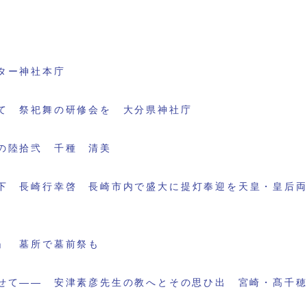
ター神社本庁
て 祭祀舞の研修会を 大分県神社庁
の陸拾弐 千種 清美
下 長崎行幸啓 長崎市内で盛大に提灯奉迎を天皇・皇后
」 墓所で墓前祭も
せて―― 安津素彦先生の教へとその思ひ出 宮崎・髙千