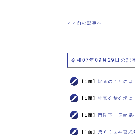
＜＜前の記事へ
令和07年09月29日の記
【1面】
記者のことのは
【1面】
神宮会館会場に
【1面】
両陛下 長崎県
【1面】
第６３回神宮式