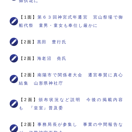
御供花に
【1面】
第６３回神宮式年遷宮 宮山祭場で御
船代祭 童男・童女も奉仕し厳かに
【2面】
黒田 豊行氏
【2面】
海老沼 堯氏
【2面】
南陽市で関係者大会 遷宮奉賛に真心
結集 山形県神社庁
【2面】
頒布状況など説明 今後の掲載内容
も 『皇室』普及委
【2面】
事務局長が参集し 事業の中間報告な