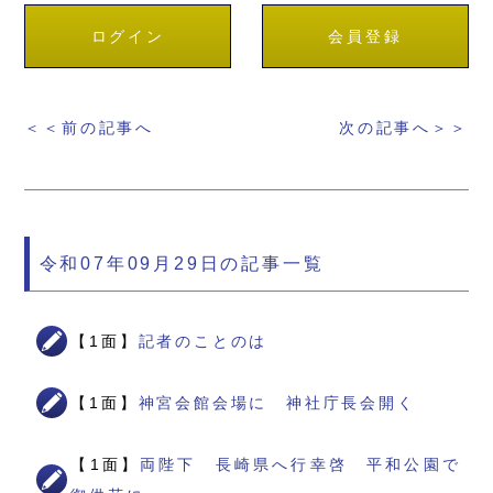
ログイン
会員登録
＜＜前の記事へ
次の記事へ＞＞
令和07年09月29日の記事一覧
【1面】
記者のことのは
【1面】
神宮会館会場に 神社庁長会開く
【1面】
両陛下 長崎県へ行幸啓 平和公園で