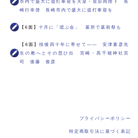
市内で盛大に提灯奉迎を天皇・皇后両陛下 長
崎行幸啓 長崎市内で盛大に提灯奉迎を
【6面】
十月に「偲ぶ会」 墓所で墓前祭も
【6面】
歿後四十年に寄せて―― 安津素彦先
生の教へとその思ひ出 宮崎・髙千穂神社宮
司 後藤 俊彦
プライバシーポリシー
特定商取引法に基づく表記