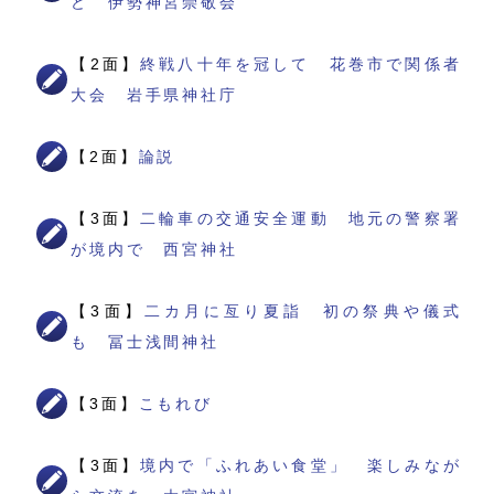
ど 伊勢神宮崇敬会
【2面】
終戦八十年を冠して 花巻市で関係者
大会 岩手県神社庁
【2面】
論説
【3面】
二輪車の交通安全運動 地元の警察署
が境内で 西宮神社
【3面】
二カ月に亙り夏詣 初の祭典や儀式
も 冨士浅間神社
【3面】
こもれび
【3面】
境内で「ふれあい食堂」 楽しみなが