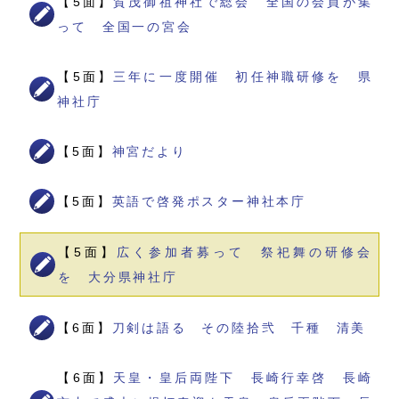
【5面】
賀茂御祖神社で総会 全国の会員が集
って 全国一の宮会
【5面】
三年に一度開催 初任神職研修を 県
神社庁
【5面】
神宮だより
【5面】
英語で啓発ポスター神社本庁
【5面】
広く参加者募って 祭祀舞の研修会
を 大分県神社庁
【6面】
刀剣は語る その陸拾弐 千種 清美
【6面】
天皇・皇后両陛下 長崎行幸啓 長崎