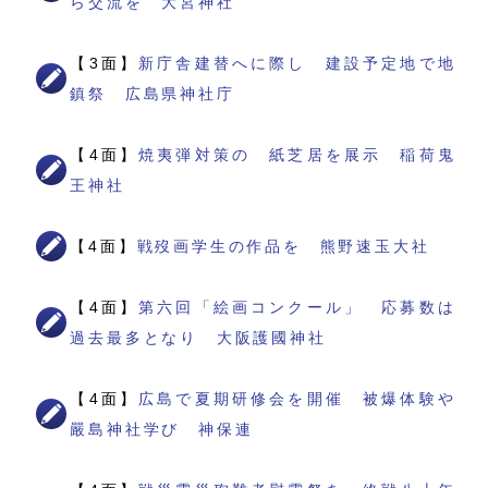
ら交流を 大宮神社
【3面】
新庁舎建替へに際し 建設予定地で地
鎮祭 広島県神社庁
【4面】
焼夷弾対策の 紙芝居を展示 稲荷鬼
王神社
【4面】
戦歿画学生の作品を 熊野速玉大社
【4面】
第六回「絵画コンクール」 応募数は
過去最多となり 大阪護國神社
【4面】
広島で夏期研修会を開催 被爆体験や
嚴島神社学び 神保連