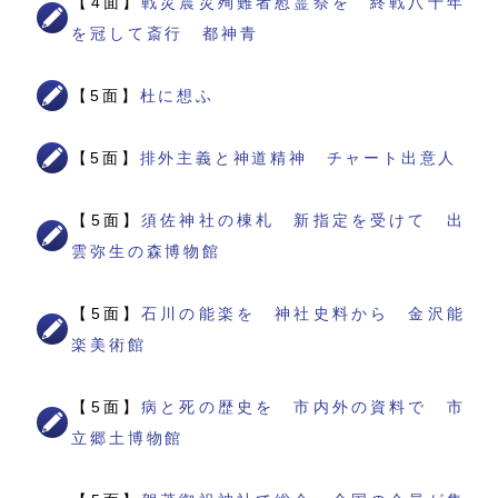
【4面】
戦災震災殉難者慰霊祭を 終戦八十年
を冠して斎行 都神青
【5面】
杜に想ふ
【5面】
排外主義と神道精神 チャート出意人
【5面】
須佐神社の棟札 新指定を受けて 出
雲弥生の森博物館
【5面】
石川の能楽を 神社史料から 金沢能
楽美術館
【5面】
病と死の歴史を 市内外の資料で 市
立郷土博物館