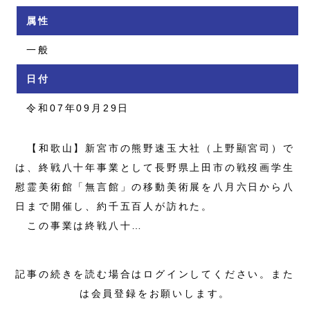
属性
一般
日付
令和07年09月29日
【和歌山】新宮市の熊野速玉大社（上野顯宮司）で
は、終戦八十年事業として長野県上田市の戦歿画学生
慰霊美術館「無言館」の移動美術展を八月六日から八
日まで開催し、約千五百人が訪れた。
この事業は終戦八十…
記事の続きを読む場合はログインしてください。また
は会員登録をお願いします。