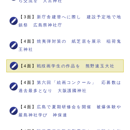
ら交流を 大宮神社
【3面】
新庁舎建替へに際し 建設予定地で地
鎮祭 広島県神社庁
【4面】
焼夷弾対策の 紙芝居を展示 稲荷鬼
王神社
【4面】
戦歿画学生の作品を 熊野速玉大社
【4面】
第六回「絵画コンクール」 応募数は
過去最多となり 大阪護國神社
【4面】
広島で夏期研修会を開催 被爆体験や
嚴島神社学び 神保連