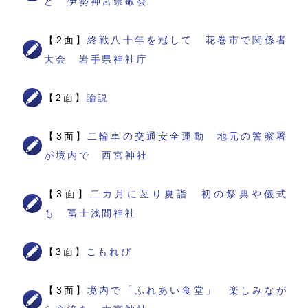
ど 伊勢神宮崇敬会
【2面】
終戦八十年を冠して 花巻市で関係者
大会 岩手県神社庁
【2面】
論説
【3面】
二輪車の交通安全運動 地元の警察署
が境内で 西宮神社
【3面】
二カ月に亙り夏詣 初の祭典や儀式
も 冨士浅間神社
【3面】
こもれび
【3面】
境内で「ふれあい食堂」 楽しみなが