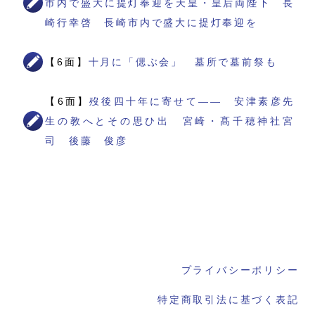
市内で盛大に提灯奉迎を天皇・皇后両陛下 長
崎行幸啓 長崎市内で盛大に提灯奉迎を
【6面】
十月に「偲ぶ会」 墓所で墓前祭も
【6面】
歿後四十年に寄せて―― 安津素彦先
生の教へとその思ひ出 宮崎・髙千穂神社宮
司 後藤 俊彦
プライバシーポリシー
特定商取引法に基づく表記