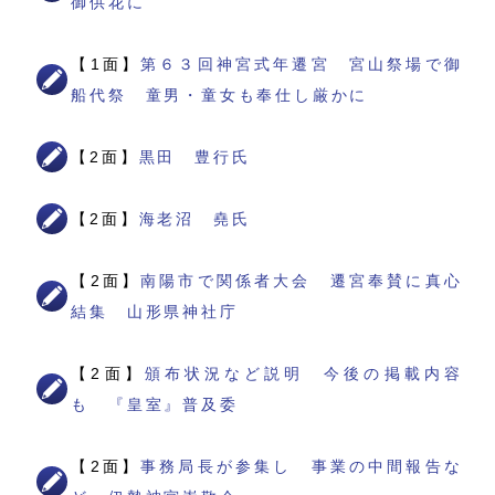
御供花に
【1面】
第６３回神宮式年遷宮 宮山祭場で御
船代祭 童男・童女も奉仕し厳かに
【2面】
黒田 豊行氏
【2面】
海老沼 堯氏
【2面】
南陽市で関係者大会 遷宮奉賛に真心
結集 山形県神社庁
【2面】
頒布状況など説明 今後の掲載内容
も 『皇室』普及委
【2面】
事務局長が参集し 事業の中間報告な