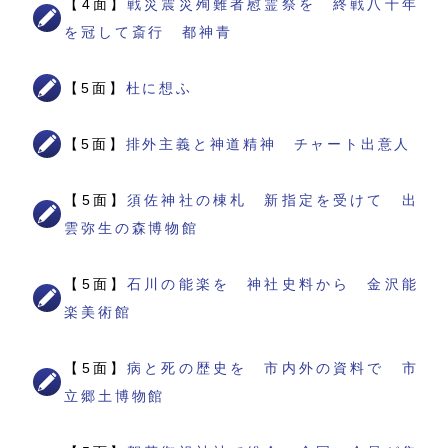
【4面】
戦災震災殉難者慰霊祭を 終戦八十年
を冠して斎行 都神青
【5面】
杜に想ふ
【5面】
排外主義と神道精神 チャート出意人
【5面】
須佐神社の棟札 新指定を受けて 出
雲弥生の森博物館
【5面】
石川の能楽を 神社史料から 金沢能
楽美術館
【5面】
病と死の歴史を 市内外の資料で 市
立郷土博物館