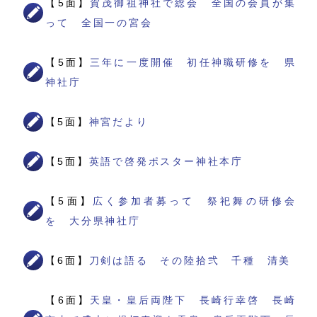
【5面】
賀茂御祖神社で総会 全国の会員が集
って 全国一の宮会
【5面】
三年に一度開催 初任神職研修を 県
神社庁
【5面】
神宮だより
【5面】
英語で啓発ポスター神社本庁
【5面】
広く参加者募って 祭祀舞の研修会
を 大分県神社庁
【6面】
刀剣は語る その陸拾弐 千種 清美
【6面】
天皇・皇后両陛下 長崎行幸啓 長崎