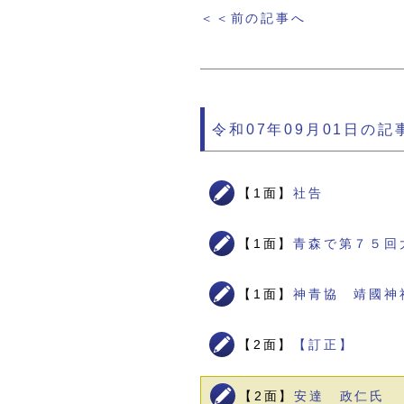
＜＜前の記事へ
令和07年09月01日の記
【1面】
社告
【1面】
青森で第７５回
【1面】
神青協 靖國神
【2面】
【訂正】
【2面】
安達 政仁氏