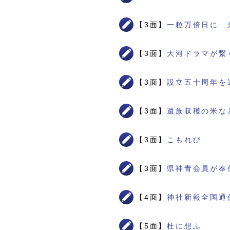
【3面】
一粒万倍日に 
【3面】
大河ドラマが繋
【3面】
設立五十周年を
【3面】
遺族収穫の米な
【3面】
こもれび
【3面】
県神青会員が奉
【4面】
神社新報全国通
【5面】
杜に想ふ