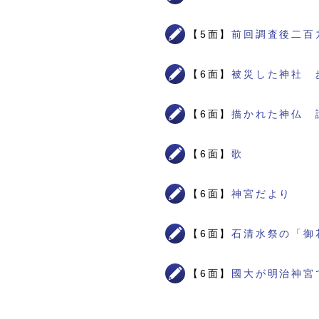
【5面】
前回調査後二百
【6面】
被災した神社 
【6面】
描かれた神仏 
【6面】
歌
【6面】
神宮だより
【6面】
石清水祭の「御
【6面】
國大が明治神宮