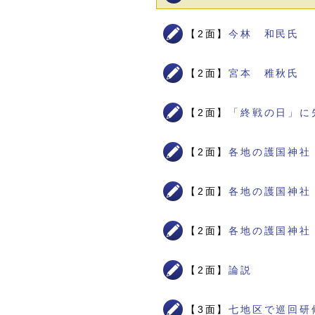
【2面】
今林 和民氏
【2面】
宮本 稚秋氏
【2面】
「終戦の日」に
【2面】
各地の護国神社
【2面】
各地の護国神社
【2面】
各地の護国神社
【2面】
論説
【3面】
七地区で巡回研