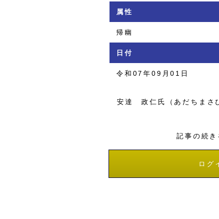
属性
帰幽
日付
令和07年09月01日
安達 政仁氏（あだちまさ
記事の続き
ログ