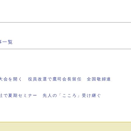
事一覧
大会を開く 役員改選で鷹司会長留任 全国敬婦連
社で夏期セミナー 先人の「こころ」受け継ぐ