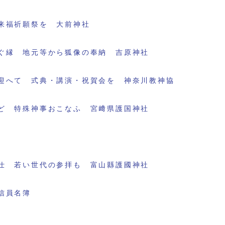
来福祈願祭を 大前神社
ぐ縁 地元等から狐像の奉納 吉原神社
迎へて 式典・講演・祝賀会を 神奈川教神協
ど 特殊神事おこなふ 宮﨑県護国神社
仕 若い世代の参拝も 富山縣護國神社
信員名簿