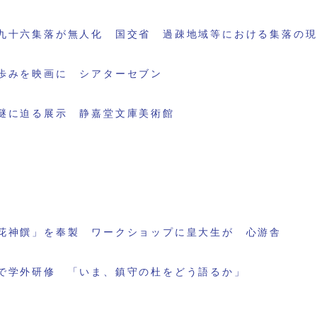
九十六集落が無人化 国交省 過疎地域等における集落の
歩みを映画に シアターセブン
謎に迫る展示 静嘉堂文庫美術館
花神饌」を奉製 ワークショップに皇大生が 心游舎
で学外研修 「いま、鎮守の杜をどう語るか」