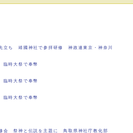
先立ち 靖國神社で参拝研修 神政連東京・神奈川
 臨時大祭で奉幣
 臨時大祭で奉幣
 臨時大祭で奉幣
修会 祭神と伝説を主題に 鳥取県神社庁教化部