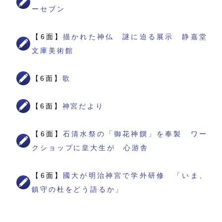
ーセブン
【6面】
描かれた神仏 謎に迫る展示 静嘉堂
文庫美術館
【6面】
歌
【6面】
神宮だより
【6面】
石清水祭の「御花神饌」を奉製 ワー
クショップに皇大生が 心游舎
【6面】
國大が明治神宮で学外研修 「いま、
鎮守の杜をどう語るか」