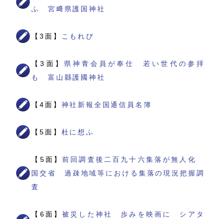
ふ 宮﨑県護国神社
【3面】
こもれび
【3面】
県神青会員が奉仕 若い世代の参拝
も 富山縣護國神社
【4面】
神社新報全国通信員名簿
【5面】
杜に想ふ
【5面】
前回調査後二百九十六集落が無人化
国交省 過疎地域等における集落の現況把握調
査
【6面】
被災した神社 歩みを映画に シアタ