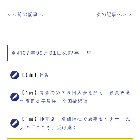
＜＜前の記事へ
次の記事へ＞＞
令和07年09月01日の記事一覧
【1面】
社告
【1面】
青森で第７５回大会を開く 役員改選
で鷹司会長留任 全国敬婦連
【1面】
神青協 靖國神社で夏期セミナー 先
人の「こころ」受け継ぐ