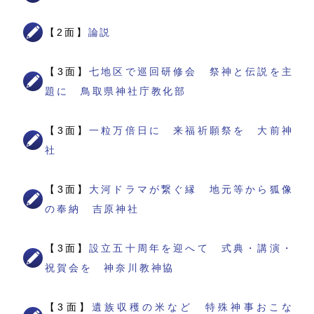
【2面】
論説
【3面】
七地区で巡回研修会 祭神と伝説を主
題に 鳥取県神社庁教化部
【3面】
一粒万倍日に 来福祈願祭を 大前神
社
【3面】
大河ドラマが繋ぐ縁 地元等から狐像
の奉納 吉原神社
【3面】
設立五十周年を迎へて 式典・講演・
祝賀会を 神奈川教神協
【3面】
遺族収穫の米など 特殊神事おこな