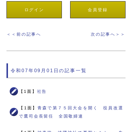
ログイン
会員登録
＜＜前の記事へ
次の記事へ＞＞
令和07年09月01日の記事一覧
【1面】
社告
【1面】
青森で第７５回大会を開く 役員改選
で鷹司会長留任 全国敬婦連