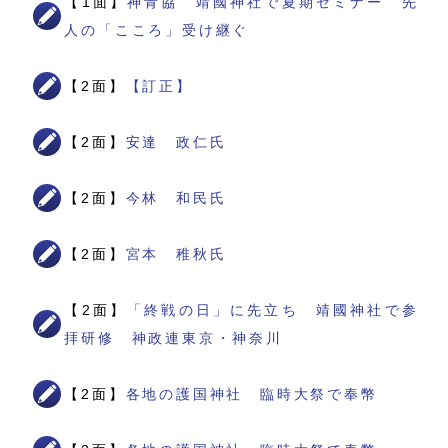
【1面】
神青協 靖國神社で夏期セミナー 先
人の「こころ」受け継ぐ
【2面】
【訂正】
【2面】
安達 政仁氏
【2面】
今林 和民氏
【2面】
宮本 稚秋氏
【2面】
「終戦の日」に先立ち 靖國神社で参
拝研修 神政連東京・神奈川
【2面】
各地の護国神社 臨時大祭で奉幣