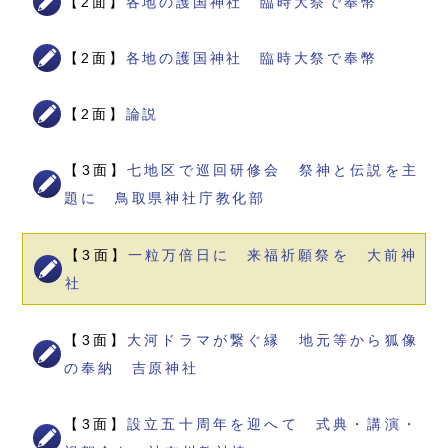
【2面】
各地の護国神社 臨時大祭で奉幣
【2面】
各地の護国神社 臨時大祭で奉幣
【2面】
論説
【3面】
七地区で巡回研修会 祭神と伝説を主
題に 鳥取県神社庁教化部
【3面】
一粒万倍日に 来福祈願祭を 大前神
社
【3面】
大河ドラマが繋ぐ縁 地元等から狐像
の奉納 吉原神社
【3面】
設立五十周年を迎へて 式典・講演・