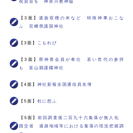
祝賀会を 神奈川教神協
【3面】
遺族収穫の米など 特殊神事おこな
ふ 宮﨑県護国神社
【3面】
こもれび
【3面】
県神青会員が奉仕 若い世代の参拝
も 富山縣護國神社
【4面】
神社新報全国通信員名簿
【5面】
杜に想ふ
【5面】
前回調査後二百九十六集落が無人化
国交省 過疎地域等における集落の現況把握調