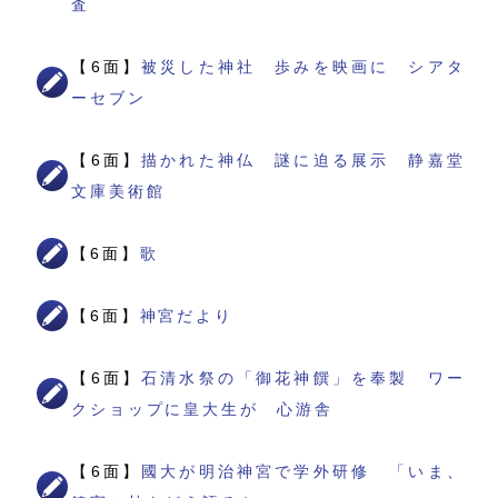
査
【6面】
被災した神社 歩みを映画に シアタ
ーセブン
【6面】
描かれた神仏 謎に迫る展示 静嘉堂
文庫美術館
【6面】
歌
【6面】
神宮だより
【6面】
石清水祭の「御花神饌」を奉製 ワー
クショップに皇大生が 心游舎
【6面】
國大が明治神宮で学外研修 「いま、