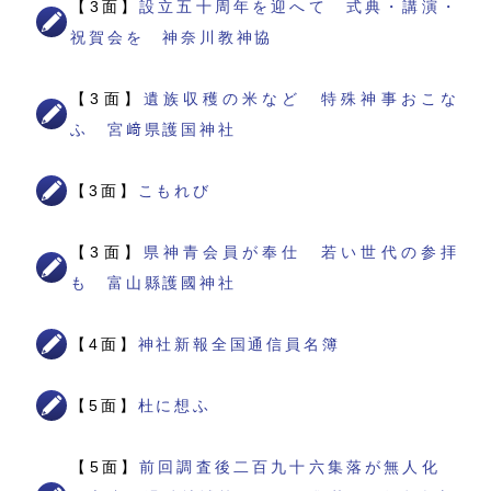
【3面】
設立五十周年を迎へて 式典・講演・
祝賀会を 神奈川教神協
【3面】
遺族収穫の米など 特殊神事おこな
ふ 宮﨑県護国神社
【3面】
こもれび
【3面】
県神青会員が奉仕 若い世代の参拝
も 富山縣護國神社
【4面】
神社新報全国通信員名簿
【5面】
杜に想ふ
【5面】
前回調査後二百九十六集落が無人化