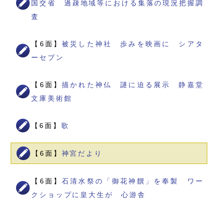
国交省 過疎地域等における集落の現況把握調
査
【6面】
被災した神社 歩みを映画に シアタ
ーセブン
【6面】
描かれた神仏 謎に迫る展示 静嘉堂
文庫美術館
【6面】
歌
【6面】
神宮だより
【6面】
石清水祭の「御花神饌」を奉製 ワー
クショップに皇大生が 心游舎