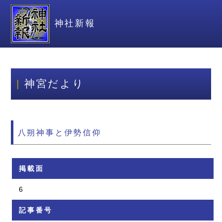
神社新報
神宮だより
八朔神事と伊勢信仰
掲載面
6
記事番号