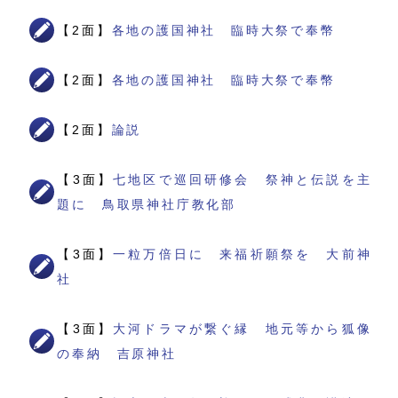
【2面】
各地の護国神社 臨時大祭で奉幣
【2面】
各地の護国神社 臨時大祭で奉幣
【2面】
論説
【3面】
七地区で巡回研修会 祭神と伝説を主
題に 鳥取県神社庁教化部
【3面】
一粒万倍日に 来福祈願祭を 大前神
社
【3面】
大河ドラマが繋ぐ縁 地元等から狐像
の奉納 吉原神社