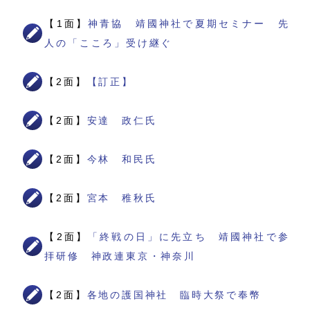
【1面】
神青協 靖國神社で夏期セミナー 先
人の「こころ」受け継ぐ
【2面】
【訂正】
【2面】
安達 政仁氏
【2面】
今林 和民氏
【2面】
宮本 稚秋氏
【2面】
「終戦の日」に先立ち 靖國神社で参
拝研修 神政連東京・神奈川
【2面】
各地の護国神社 臨時大祭で奉幣