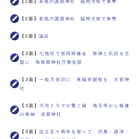
【2面】
各地の護国神社 臨時大祭で奉幣
【2面】
各地の護国神社 臨時大祭で奉幣
【2面】
論説
【3面】
七地区で巡回研修会 祭神と伝説を主
題に 鳥取県神社庁教化部
【3面】
一粒万倍日に 来福祈願祭を 大前神
社
【3面】
大河ドラマが繋ぐ縁 地元等から狐像
の奉納 吉原神社
【3面】
設立五十周年を迎へて 式典・講演・