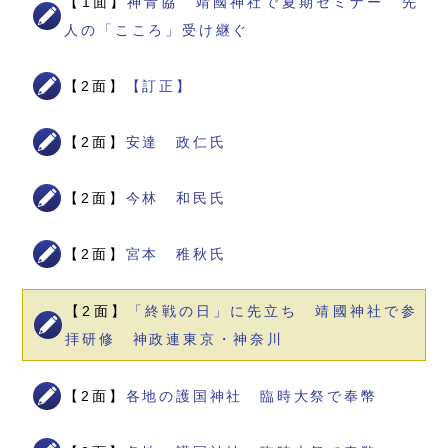
【1面】
神青協 靖國神社で夏期セミナー 先
人の「こころ」受け継ぐ
【2面】
【訂正】
【2面】
安達 政仁氏
【2面】
今林 和民氏
【2面】
宮本 稚秋氏
【2面】
「終戦の日」に先立ち 靖國神社で参
拝研修 神政連東京・神奈川
【2面】
各地の護国神社 臨時大祭で奉幣