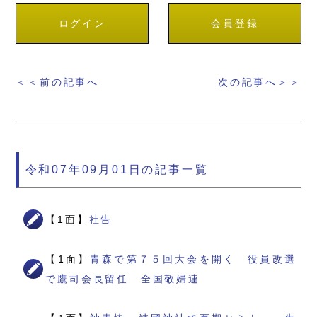
ログイン
会員登録
＜＜前の記事へ
次の記事へ＞＞
令和07年09月01日の記事一覧
【1面】
社告
【1面】
青森で第７５回大会を開く 役員改選
で鷹司会長留任 全国敬婦連