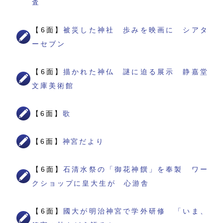
査
【6面】
被災した神社 歩みを映画に シアタ
ーセブン
【6面】
描かれた神仏 謎に迫る展示 静嘉堂
文庫美術館
【6面】
歌
【6面】
神宮だより
【6面】
石清水祭の「御花神饌」を奉製 ワー
クショップに皇大生が 心游舎
【6面】
國大が明治神宮で学外研修 「いま、