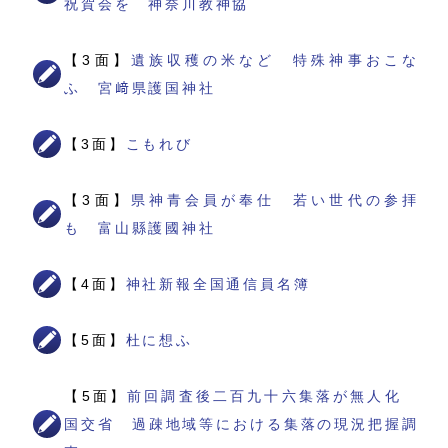
祝賀会を 神奈川教神協
【3面】
遺族収穫の米など 特殊神事おこな
ふ 宮﨑県護国神社
【3面】
こもれび
【3面】
県神青会員が奉仕 若い世代の参拝
も 富山縣護國神社
【4面】
神社新報全国通信員名簿
【5面】
杜に想ふ
【5面】
前回調査後二百九十六集落が無人化
国交省 過疎地域等における集落の現況把握調