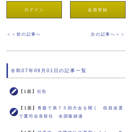
ログイン
会員登録
＜＜前の記事へ
次の記事へ＞＞
令和07年09月01日の記事一覧
【1面】
社告
【1面】
青森で第７５回大会を開く 役員改選
で鷹司会長留任 全国敬婦連