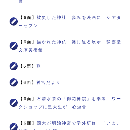
査
【6面】
被災した神社 歩みを映画に シアタ
ーセブン
【6面】
描かれた神仏 謎に迫る展示 静嘉堂
文庫美術館
【6面】
歌
【6面】
神宮だより
【6面】
石清水祭の「御花神饌」を奉製 ワー
クショップに皇大生が 心游舎
【6面】
國大が明治神宮で学外研修 「いま、