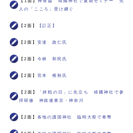
【1面】
神青協 靖國神社で夏期セミナー 先
人の「こころ」受け継ぐ
【2面】
【訂正】
【2面】
安達 政仁氏
【2面】
今林 和民氏
【2面】
宮本 稚秋氏
【2面】
「終戦の日」に先立ち 靖國神社で参
拝研修 神政連東京・神奈川
【2面】
各地の護国神社 臨時大祭で奉幣