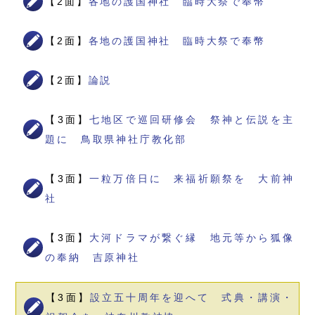
【2面】
各地の護国神社 臨時大祭で奉幣
【2面】
各地の護国神社 臨時大祭で奉幣
【2面】
論説
【3面】
七地区で巡回研修会 祭神と伝説を主
題に 鳥取県神社庁教化部
【3面】
一粒万倍日に 来福祈願祭を 大前神
社
【3面】
大河ドラマが繋ぐ縁 地元等から狐像
の奉納 吉原神社
【3面】
設立五十周年を迎へて 式典・講演・