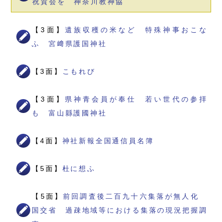
祝賀会を 神奈川教神協
【3面】
遺族収穫の米など 特殊神事おこな
ふ 宮﨑県護国神社
【3面】
こもれび
【3面】
県神青会員が奉仕 若い世代の参拝
も 富山縣護國神社
【4面】
神社新報全国通信員名簿
【5面】
杜に想ふ
【5面】
前回調査後二百九十六集落が無人化
国交省 過疎地域等における集落の現況把握調