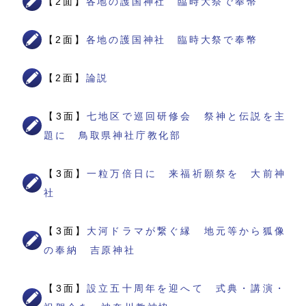
【2面】
各地の護国神社 臨時大祭で奉幣
【2面】
各地の護国神社 臨時大祭で奉幣
【2面】
論説
【3面】
七地区で巡回研修会 祭神と伝説を主
題に 鳥取県神社庁教化部
【3面】
一粒万倍日に 来福祈願祭を 大前神
社
【3面】
大河ドラマが繋ぐ縁 地元等から狐像
の奉納 吉原神社
【3面】
設立五十周年を迎へて 式典・講演・