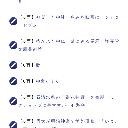
査
【6面】
被災した神社 歩みを映画に シアタ
ーセブン
【6面】
描かれた神仏 謎に迫る展示 静嘉堂
文庫美術館
【6面】
歌
【6面】
神宮だより
【6面】
石清水祭の「御花神饌」を奉製 ワー
クショップに皇大生が 心游舎
【6面】
國大が明治神宮で学外研修 「いま、