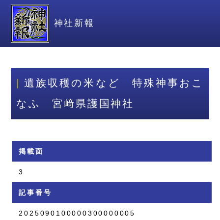
神社新報
遺族収穫の米など 特殊神事おこ
なふ 宮﨑県護国神社
掲載面
3
記事番号
2025090100000300000005