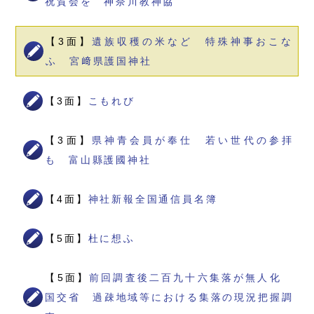
祝賀会を 神奈川教神協
【3面】
遺族収穫の米など 特殊神事おこな
ふ 宮﨑県護国神社
【3面】
こもれび
【3面】
県神青会員が奉仕 若い世代の参拝
も 富山縣護國神社
【4面】
神社新報全国通信員名簿
【5面】
杜に想ふ
【5面】
前回調査後二百九十六集落が無人化
国交省 過疎地域等における集落の現況把握調