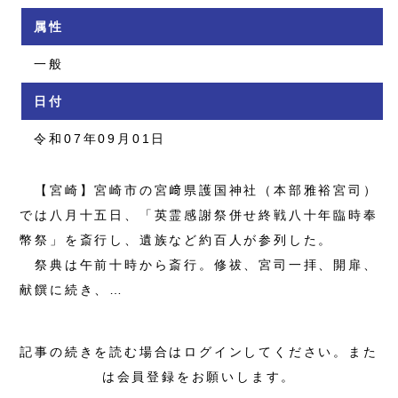
属性
一般
日付
令和07年09月01日
【宮崎】宮崎市の宮﨑県護国神社（本部雅裕宮司）
では八月十五日、「英霊感謝祭併せ終戦八十年臨時奉
幣祭」を斎行し、遺族など約百人が参列した。
祭典は午前十時から斎行。修祓、宮司一拝、開扉、
献饌に続き、…
記事の続きを読む場合はログインしてください。また
は会員登録をお願いします。