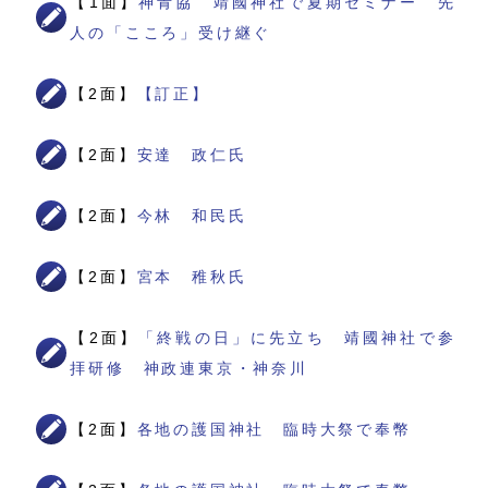
【1面】
神青協 靖國神社で夏期セミナー 先
人の「こころ」受け継ぐ
【2面】
【訂正】
【2面】
安達 政仁氏
【2面】
今林 和民氏
【2面】
宮本 稚秋氏
【2面】
「終戦の日」に先立ち 靖國神社で参
拝研修 神政連東京・神奈川
【2面】
各地の護国神社 臨時大祭で奉幣