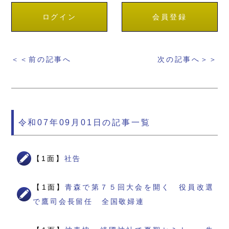
ログイン
会員登録
＜＜前の記事へ
次の記事へ＞＞
令和07年09月01日の記事一覧
【1面】
社告
【1面】
青森で第７５回大会を開く 役員改選
で鷹司会長留任 全国敬婦連