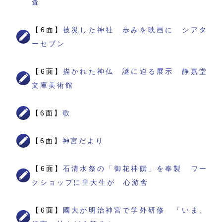
査
【6面】
被災した神社 歩みを映画に シアタ
ーセブン
【6面】
描かれた神仏 謎に迫る展示 静嘉堂
文庫美術館
【6面】
歌
【6面】
神宮だより
【6面】
石清水祭の「御花神饌」を奉製 ワー
クショップに皇大生が 心游舎
【6面】
國大が明治神宮で学外研修 「いま、