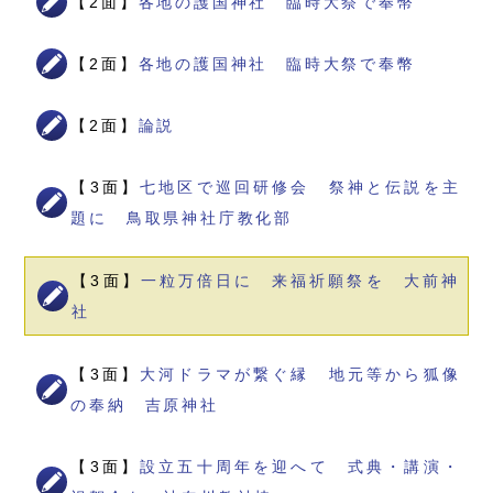
【2面】
各地の護国神社 臨時大祭で奉幣
【2面】
各地の護国神社 臨時大祭で奉幣
【2面】
論説
【3面】
七地区で巡回研修会 祭神と伝説を主
題に 鳥取県神社庁教化部
【3面】
一粒万倍日に 来福祈願祭を 大前神
社
【3面】
大河ドラマが繋ぐ縁 地元等から狐像
の奉納 吉原神社
【3面】
設立五十周年を迎へて 式典・講演・