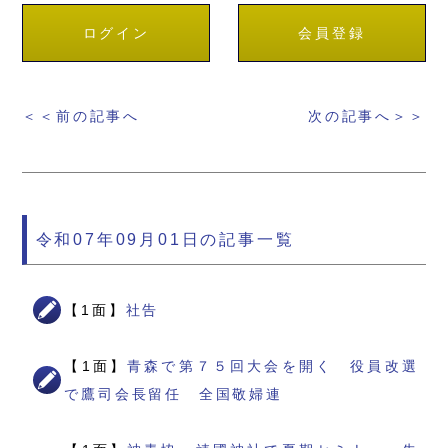
ログイン
会員登録
＜＜前の記事へ
次の記事へ＞＞
令和07年09月01日の記事一覧
【1面】
社告
【1面】
青森で第７５回大会を開く 役員改選
で鷹司会長留任 全国敬婦連