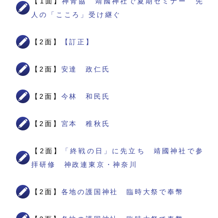
【1面】
神青協 靖國神社で夏期セミナー 先
人の「こころ」受け継ぐ
【2面】
【訂正】
【2面】
安達 政仁氏
【2面】
今林 和民氏
【2面】
宮本 稚秋氏
【2面】
「終戦の日」に先立ち 靖國神社で参
拝研修 神政連東京・神奈川
【2面】
各地の護国神社 臨時大祭で奉幣