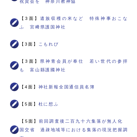
祝賀会を 神奈川教神協
【3面】
遺族収穫の米など 特殊神事おこな
ふ 宮﨑県護国神社
【3面】
こもれび
【3面】
県神青会員が奉仕 若い世代の参拝
も 富山縣護國神社
【4面】
神社新報全国通信員名簿
【5面】
杜に想ふ
【5面】
前回調査後二百九十六集落が無人化
国交省 過疎地域等における集落の現況把握調