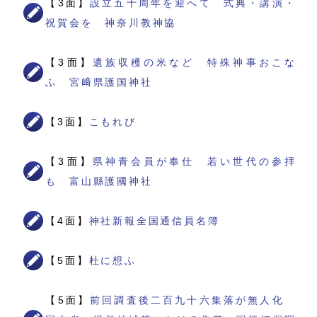
【3面】
設立五十周年を迎へて 式典・講演・
祝賀会を 神奈川教神協
【3面】
遺族収穫の米など 特殊神事おこな
ふ 宮﨑県護国神社
【3面】
こもれび
【3面】
県神青会員が奉仕 若い世代の参拝
も 富山縣護國神社
【4面】
神社新報全国通信員名簿
【5面】
杜に想ふ
【5面】
前回調査後二百九十六集落が無人化