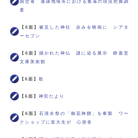
国交省 過疎地域等における集落の現況把握調
査
【6面】
被災した神社 歩みを映画に シアタ
ーセブン
【6面】
描かれた神仏 謎に迫る展示 静嘉堂
文庫美術館
【6面】
歌
【6面】
神宮だより
【6面】
石清水祭の「御花神饌」を奉製 ワー
クショップに皇大生が 心游舎