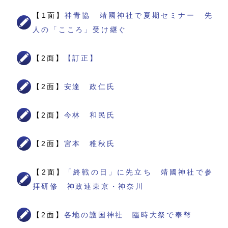
【1面】
神青協 靖國神社で夏期セミナー 先
人の「こころ」受け継ぐ
【2面】
【訂正】
【2面】
安達 政仁氏
【2面】
今林 和民氏
【2面】
宮本 稚秋氏
【2面】
「終戦の日」に先立ち 靖國神社で参
拝研修 神政連東京・神奈川
【2面】
各地の護国神社 臨時大祭で奉幣