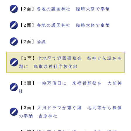
【2面】
各地の護国神社 臨時大祭で奉幣
【2面】
各地の護国神社 臨時大祭で奉幣
【2面】
論説
【3面】
七地区で巡回研修会 祭神と伝説を主
題に 鳥取県神社庁教化部
【3面】
一粒万倍日に 来福祈願祭を 大前神
社
【3面】
大河ドラマが繋ぐ縁 地元等から狐像
の奉納 吉原神社