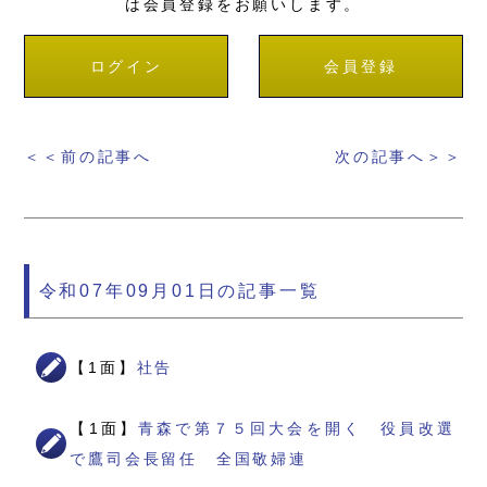
は会員登録をお願いします。
ログイン
会員登録
＜＜前の記事へ
次の記事へ＞＞
令和07年09月01日の記事一覧
【1面】
社告
【1面】
青森で第７５回大会を開く 役員改選
で鷹司会長留任 全国敬婦連