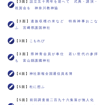
【3面】
設立五十周年を迎へて 式典・講演・
祝賀会を 神奈川教神協
【3面】
遺族収穫の米など 特殊神事おこな
ふ 宮﨑県護国神社
【3面】
こもれび
【3面】
県神青会員が奉仕 若い世代の参拝
も 富山縣護國神社
【4面】
神社新報全国通信員名簿
【5面】
杜に想ふ
【5面】
前回調査後二百九十六集落が無人化