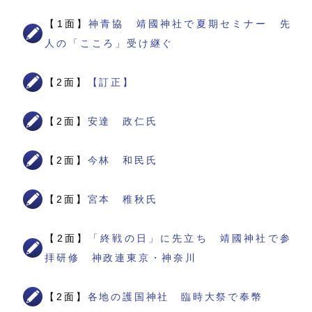
【1面】
神青協 靖國神社で夏期セミナー 先
人の「こころ」受け継ぐ
【2面】
【訂正】
【2面】
安達 政仁氏
【2面】
今林 和民氏
【2面】
宮本 稚秋氏
【2面】
「終戦の日」に先立ち 靖國神社で参
拝研修 神政連東京・神奈川
【2面】
各地の護国神社 臨時大祭で奉幣