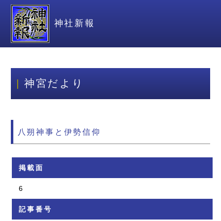
神社新報
神宮だより
八朔神事と伊勢信仰
掲載面
6
記事番号