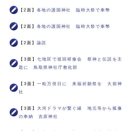
【2面】
各地の護国神社 臨時大祭で奉幣
【2面】
各地の護国神社 臨時大祭で奉幣
【2面】
論説
【3面】
七地区で巡回研修会 祭神と伝説を主
題に 鳥取県神社庁教化部
【3面】
一粒万倍日に 来福祈願祭を 大前神
社
【3面】
大河ドラマが繋ぐ縁 地元等から狐像
の奉納 吉原神社