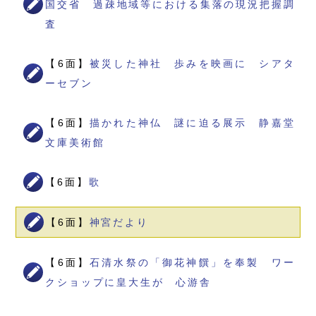
国交省 過疎地域等における集落の現況把握調
査
【6面】
被災した神社 歩みを映画に シアタ
ーセブン
【6面】
描かれた神仏 謎に迫る展示 静嘉堂
文庫美術館
【6面】
歌
【6面】
神宮だより
【6面】
石清水祭の「御花神饌」を奉製 ワー
クショップに皇大生が 心游舎